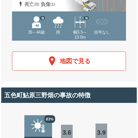
死亡
負傷
(0)
(1)
他
他
35～44歳
雨
幅5.5～
信号なし
13.0m
地図で見る
五色町鮎原三野畑の事故の特徴
83%
3.6
3.9