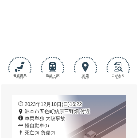
都道府県
沿線・駅
地図
こだわり
で探す
で探す
で探す
条件
2023年12月10日(日)16:22
洲本市五色町鮎原三野畑 付近
車両単独 大破事故
軽自動車
(1)
死亡
負傷
(0)
(2)