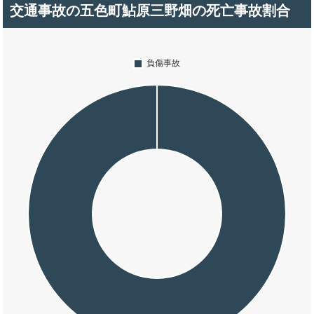
交通事故の五色町鮎原三野畑の死亡事故割合