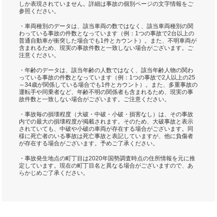
しか表現されていません。詳細は事故の個別ページの文字情報をご
参照ください。
・車両種別のデータは、該当車両の数ではなく、該当車両種別の関
わっている事故の件数となっています（例：1つの事故で2台以上の
普通自動車が衝突した場合でも1件とカウント）。また、不明車両が
含まれるため、現実の事故件数と一致しない場合がございます。ご
注意ください。
・年齢のデータは、該当年齢の人数ではなく、該当年齢人物の関わ
っている事故の件数となっています（例：1つの事故で2人以上の25
～34歳が関係している場合でも1件とカウント）。また、多重事故の
運転手や同乗者など、年齢不明の関係者も含まれるため、現実の事
故件数と一致しない場合がございます。ご注意ください。
・事故毎の損壊程度（大破・中破・小破・損害なし）は、その事故
内での最大の損壊程度が掲載されます。そのため、大破事故と表示
されていても、中破や小破の車両が存在する場合がございます。同
様に死亡者のいる事故は死亡事故と表記していますが、他に負傷者
が存在する場合がございます。予めご了承ください。
・事故発生地点の町丁目は2020年国勢調査時点の住所情報を元に推
定しています。現在の町丁目名と異なる場合がございますので、あ
らかじめご了承ください。