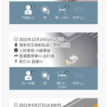
他
他
75歳以上
晴
幅～3.5m
信号なし
2021年12月14日(火)18:20
洲本市五色町鮎原三野畑 付近
人対車両 小破事故
普通乗用車
歩行者
(1)
(1)
死亡
負傷
(0)
(1)
他
他
35～44歳
晴
幅5.5～
信号なし
13.0m
2021年4月27日(火)08:05