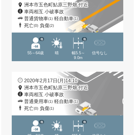
洲本市五色町鮎原三野畑 付近
車両相互 小破事故
普通貨物車
軽自動車
(1)
(1)
死亡
負傷
(0)
(2)
他
他
55～64歳
晴
幅5.5～
信号なし
9.0m
2020年2月17日(月)14:10
洲本市五色町鮎原三野畑 付近
車両相互 小破事故
普通乗用車
軽自動車
(1)
(1)
死亡
負傷
(0)
(1)
他
他