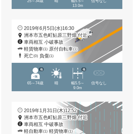
25～34歳
晴
幅5.5～
信号なし
13.0m
2019年6月5日(水)16:30
洲本市五色町鮎原三野畑 付近
車両相互 小破事故
軽貨物車
原付自転車
(1)
(1)
死亡
負傷
(0)
(1)
他
他
65～74歳
晴
幅5.5～
信号なし
9.0m
2019年1月31日(木)12:52
洲本市五色町鮎原三野畑 付近
車両相互 中破事故
軽自動車
軽貨物車
(1)
(1)