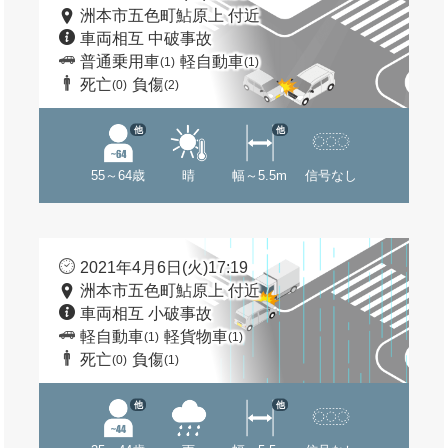
洲本市五色町鮎原上 付近
車両相互 中破事故
普通乗用車
軽自動車
(1)
(1)
死亡
負傷
(0)
(2)
他
他
55～64歳
晴
幅～5.5m
信号なし
2021年4月6日(火)17:19
洲本市五色町鮎原上 付近
車両相互 小破事故
軽自動車
軽貨物車
(1)
(1)
死亡
負傷
(0)
(1)
他
他