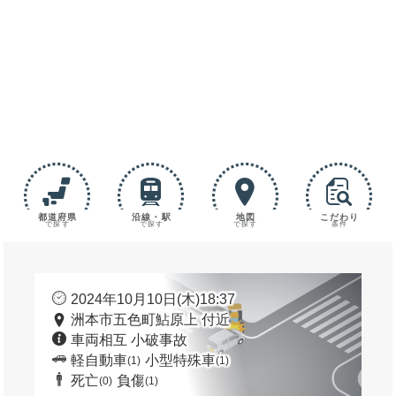
都道府県
沿線・駅
地図
こだわり
で探す
で探す
で探す
条件
2024年10月10日(木)18:37
洲本市五色町鮎原上 付近
車両相互 小破事故
軽自動車
小型特殊車
(1)
(1)
死亡
負傷
(0)
(1)