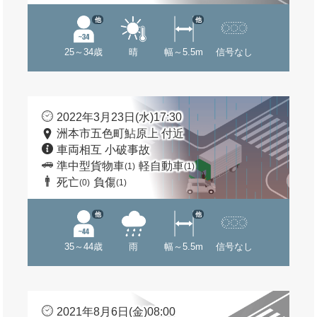
他
他
25～34歳
晴
幅～5.5m
信号なし
2022年3月23日(水)17:30
洲本市五色町鮎原上 付近
車両相互 小破事故
準中型貨物車
軽自動車
(1)
(1)
死亡
負傷
(0)
(1)
他
他
35～44歳
雨
幅～5.5m
信号なし
2021年8月6日(金)08:00