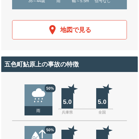
35～44歳
雨
幅～5.5m
信号なし
地図で見る
五色町鮎原上の事故の特徴
50%
5.0
5.0
雨
兵庫県
全国
50%