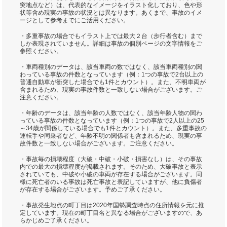
突地点など）は、代表的なイメージをイラスト化しており、色や形
状等含め現実の事故の状況とは異なります。あくまで、事故のイメ
ージとして参考までにご活用ください。
・多重事故の場合でもイラスト上では最大２台（歩行者含む）まで
しか表現されていません。詳細は事故の個別ページの文字情報をご
参照ください。
・車両種別のデータは、該当車両の数ではなく、該当車両種別の関
わっている事故の件数となっています（例：1つの事故で2台以上の
普通自動車が衝突した場合でも1件とカウント）。また、不明車両が
含まれるため、現実の事故件数と一致しない場合がございます。ご
注意ください。
・年齢のデータは、該当年齢の人数ではなく、該当年齢人物の関わ
っている事故の件数となっています（例：1つの事故で2人以上の25
～34歳が関係している場合でも1件とカウント）。また、多重事故の
運転手や同乗者など、年齢不明の関係者も含まれるため、現実の事
故件数と一致しない場合がございます。ご注意ください。
・事故毎の損壊程度（大破・中破・小破・損害なし）は、その事故
内での最大の損壊程度が掲載されます。そのため、大破事故と表示
されていても、中破や小破の車両が存在する場合がございます。同
様に死亡者のいる事故は死亡事故と表記していますが、他に負傷者
が存在する場合がございます。予めご了承ください。
・事故発生地点の町丁目は2020年国勢調査時点の住所情報を元に推
定しています。現在の町丁目名と異なる場合がございますので、あ
らかじめご了承ください。