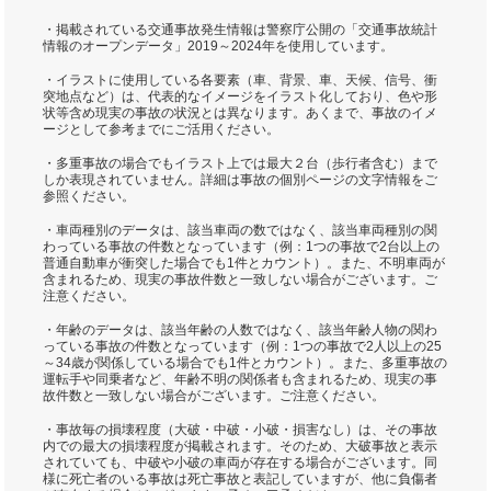
・掲載されている交通事故発生情報は警察庁公開の「交通事故統計
情報のオープンデータ」2019～2024年を使用しています。
・イラストに使用している各要素（車、背景、車、天候、信号、衝
突地点など）は、代表的なイメージをイラスト化しており、色や形
状等含め現実の事故の状況とは異なります。あくまで、事故のイメ
ージとして参考までにご活用ください。
・多重事故の場合でもイラスト上では最大２台（歩行者含む）まで
しか表現されていません。詳細は事故の個別ページの文字情報をご
参照ください。
・車両種別のデータは、該当車両の数ではなく、該当車両種別の関
わっている事故の件数となっています（例：1つの事故で2台以上の
普通自動車が衝突した場合でも1件とカウント）。また、不明車両が
含まれるため、現実の事故件数と一致しない場合がございます。ご
注意ください。
・年齢のデータは、該当年齢の人数ではなく、該当年齢人物の関わ
っている事故の件数となっています（例：1つの事故で2人以上の25
～34歳が関係している場合でも1件とカウント）。また、多重事故の
運転手や同乗者など、年齢不明の関係者も含まれるため、現実の事
故件数と一致しない場合がございます。ご注意ください。
・事故毎の損壊程度（大破・中破・小破・損害なし）は、その事故
内での最大の損壊程度が掲載されます。そのため、大破事故と表示
されていても、中破や小破の車両が存在する場合がございます。同
様に死亡者のいる事故は死亡事故と表記していますが、他に負傷者