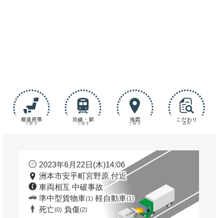
都道府県
沿線・駅
地図
こだわり
で探す
で探す
で探す
条件
2023年6月22日(木)14:06
洲本市安乎町宮野原 付近
車両相互 中破事故
準中型貨物車
軽自動車
(1)
(1)
死亡
負傷
(0)
(2)