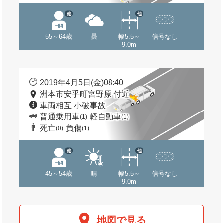
他
他
55～64歳
曇
幅5.5～
信号なし
9.0m
2019年4月5日(金)08:40
洲本市安乎町宮野原 付近
車両相互 小破事故
普通乗用車
軽自動車
(1)
(1)
死亡
負傷
(0)
(1)
他
他
45～54歳
晴
幅5.5～
信号なし
9.0m
地図で見る