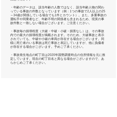
・年齢のデータは、該当年齢の人数ではなく、該当年齢人物の関わ
っている事故の件数となっています（例：1つの事故で2人以上の25
～34歳が関係している場合でも1件とカウント）。また、多重事故の
運転手や同乗者など、年齢不明の関係者も含まれるため、現実の事
故件数と一致しない場合がございます。ご注意ください。
・事故毎の損壊程度（大破・中破・小破・損害なし）は、その事故
内での最大の損壊程度が掲載されます。そのため、大破事故と表示
されていても、中破や小破の車両が存在する場合がございます。同
様に死亡者のいる事故は死亡事故と表記していますが、他に負傷者
が存在する場合がございます。予めご了承ください。
・事故発生地点の町丁目は2020年国勢調査時点の住所情報を元に推
定しています。現在の町丁目名と異なる場合がございますので、あ
らかじめご了承ください。