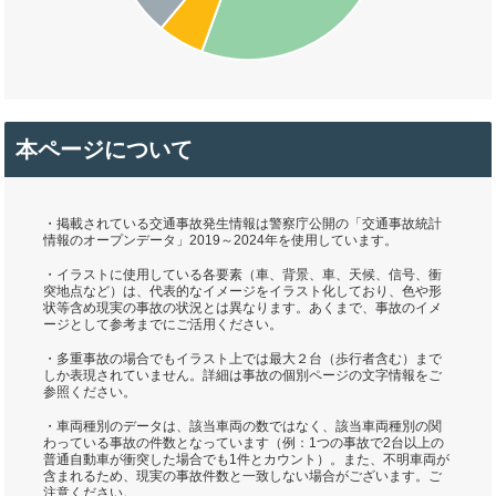
本ページについて
・掲載されている交通事故発生情報は警察庁公開の「交通事故統計
情報のオープンデータ」2019～2024年を使用しています。
・イラストに使用している各要素（車、背景、車、天候、信号、衝
突地点など）は、代表的なイメージをイラスト化しており、色や形
状等含め現実の事故の状況とは異なります。あくまで、事故のイメ
ージとして参考までにご活用ください。
・多重事故の場合でもイラスト上では最大２台（歩行者含む）まで
しか表現されていません。詳細は事故の個別ページの文字情報をご
参照ください。
・車両種別のデータは、該当車両の数ではなく、該当車両種別の関
わっている事故の件数となっています（例：1つの事故で2台以上の
普通自動車が衝突した場合でも1件とカウント）。また、不明車両が
含まれるため、現実の事故件数と一致しない場合がございます。ご
注意ください。