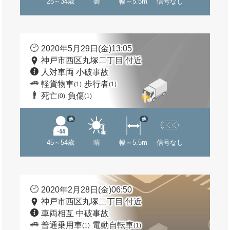
25～34歳
曇
幅～5.5m
信号なし
2020年5月29日(金)13:05
神戸市西区丸塚二丁目 付近
人対車両 小破事故
軽貨物車
歩行者
(1)
(1)
死亡
負傷
(0)
(1)
他
他
45～54歳
晴
幅～5.5m
信号なし
2020年2月28日(金)06:50
神戸市西区丸塚二丁目 付近
車両相互 中破事故
普通乗用車
電動自転車
(1)
(1)