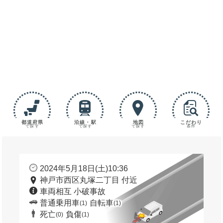
都道府県
沿線・駅
地図
こだわり
で探す
で探す
で探す
条件
2024年5月18日(土)10:36
神戸市西区丸塚二丁目 付近
車両相互 小破事故
普通乗用車
自転車
(1)
(1)
死亡
負傷
(0)
(1)