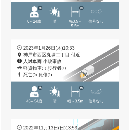
他
他
0～24歳
晴
幅3.5～
信号なし
5.5m
2023年1月26日(木)10:33
神戸市西区丸塚二丁目 付近
人対車両 小破事故
軽貨物車
歩行者
(1)
(1)
死亡
負傷
(0)
(1)
他
他
45～54歳
晴
幅～3.5m
信号なし
2022年11月13日(日)13:53