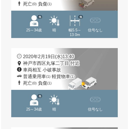
死亡
負傷
(0)
(1)
他
他
25～34歳
晴
幅5.5～
信号なし
13.0m
2020年2月19日(水)13:40
神戸市西区丸塚二丁目 付近
車両相互 小破事故
普通乗用車
軽貨物車
(1)
(1)
死亡
負傷
(0)
(1)
他
25～34歳
晴
信号なし