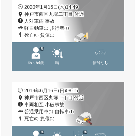
2020年1月16日(木)14:49
神戸市西区丸塚二丁目 付近
人対車両 事故
軽自動車
歩行者
(1)
(1)
死亡
負傷
(0)
(1)
他
45～54歳
晴
信号なし
2019年6月16日(日)08:15
神戸市西区丸塚二丁目 付近
車両相互 小破事故
普通乗用車
自転車
(1)
(1)
死亡
負傷
(0)
(1)
他
他