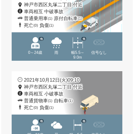
神戸市西区丸塚二丁目 付近
車両相互 中破事故
普通乗用車
原付自転車
(1)
(1)
死亡
負傷
(0)
(1)
他
他
0～24歳
雨
幅5.5～
信号なし
9.0m
2021年10月12日(火)09:10
神戸市西区丸塚二丁目 付近
車両相互 小破事故
普通貨物車
自転車
(1)
(1)
死亡
負傷
(0)
(1)
他
他