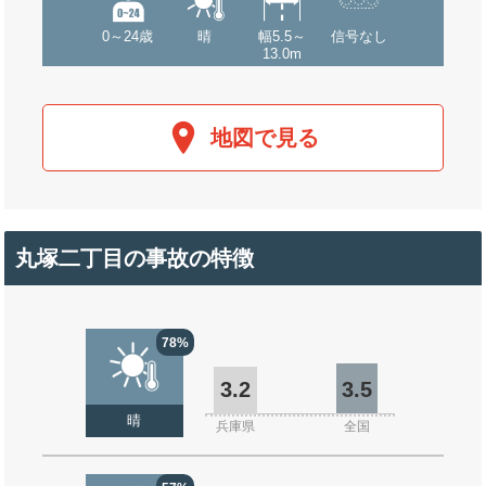
0～24歳
晴
幅5.5～
信号なし
13.0m
地図で見る
丸塚二丁目の事故の特徴
78%
3.2
3.5
晴
兵庫県
全国