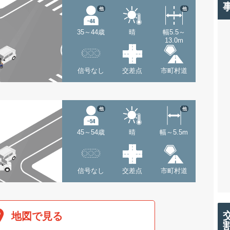
他
他
35～44歳
晴
幅5.5～
13.0m
信号なし
交差点
市町村道
他
他
45～54歳
晴
幅～5.5m
信号なし
交差点
市町村道
地図で見る