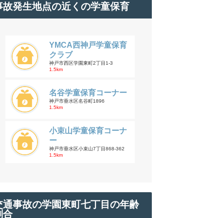
事故発生地点の近くの学童保育
YMCA西神戸学童保育
クラブ
神戸市西区学園東町2丁目1-3
1.5km
名谷学童保育コーナー
神戸市垂水区名谷町1896
1.5km
小束山学童保育コーナ
ー
神戸市垂水区小束山7丁目868-362
1.5km
交通事故の学園東町七丁目の年齢
割合