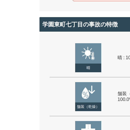
学園東町七丁目の事故の特徴
晴 : 1
晴
舗装（
100.
舗装（乾燥）