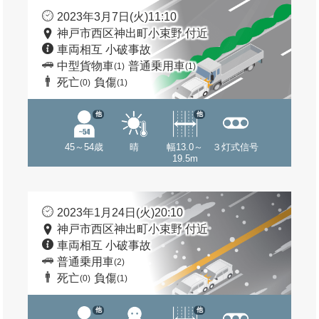
2023年3月7日(火)11:10
神戸市西区神出町小束野 付近
車両相互 小破事故
中型貨物車
普通乗用車
(1)
(1)
死亡
負傷
(0)
(1)
他
他
45～54歳
晴
幅13.0～
３灯式信号
19.5m
2023年1月24日(火)20:10
神戸市西区神出町小束野 付近
車両相互 小破事故
普通乗用車
(2)
死亡
負傷
(0)
(1)
他
他