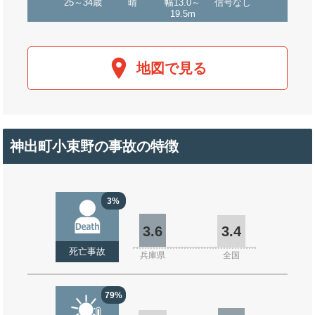
25～34歳
晴
幅13.0～
信号なし
19.5m
地図で見る
神出町小束野の事故の特徴
3%
3.6
3.4
死亡事故
兵庫県
全国
79%