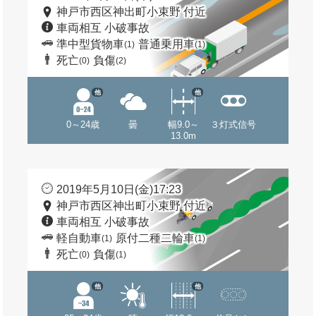
神戸市西区神出町小束野 付近
車両相互 小破事故
準中型貨物車
普通乗用車
(1)
(1)
死亡
負傷
(0)
(2)
他
他
0～24歳
曇
幅9.0～
３灯式信号
13.0m
2019年5月10日(金)17:23
神戸市西区神出町小束野 付近
車両相互 小破事故
軽自動車
原付二種二輪車
(1)
(1)
死亡
負傷
(0)
(1)
他
他