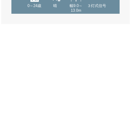
0～24歳
晴
幅9.0～
３灯式信号
13.0m