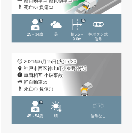
軽自動車
軽貨物車
(1)
(1)
死亡
負傷
(0)
(1)
他
他
25～34歳
曇
幅5.5～
押ボタン式
9.0m
信号
2021年6月15日(火)17:20
神戸市西区神出町小束野 付近
車両相互 小破事故
軽自動車
(2)
死亡
負傷
(0)
(1)
他
45～54歳
晴
信号なし