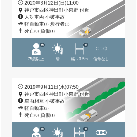
2020年3月22日(日)11:00
神戸市西区神出町小束野 付近
人対車両 小破事故
軽自動車
歩行者
(1)
(1)
死亡
負傷
(0)
(1)
他
他
75歳以上
晴
幅～3.5m
信号なし
2019年9月11日(水)07:50
神戸市西区神出町小束野 付近
車両相互 小破事故
軽自動車
(2)
死亡
負傷
(0)
(1)
他
他