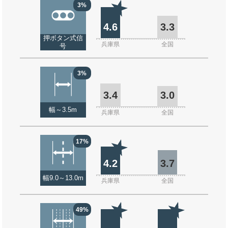
3%
4.6
3.3
押ボタン式信
兵庫県
全国
号
3%
3.4
3.0
幅～3.5m
兵庫県
全国
17%
4.2
3.7
幅9.0～13.0m
兵庫県
全国
49%