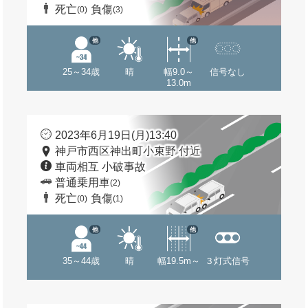
死亡
負傷
(0)
(3)
他
他
25～34歳
晴
幅9.0～
信号なし
13.0m
2023年6月19日(月)13:40
神戸市西区神出町小束野 付近
車両相互 小破事故
普通乗用車
(2)
死亡
負傷
(0)
(1)
他
他
35～44歳
晴
幅19.5m～
３灯式信号