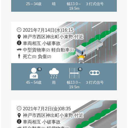
25～34歳
晴
幅13.0～
３灯式信号
19.5m
2021年7月14日(水)16:15
神戸市西区神出町小束野 付近
車両相互 小破事故
中型貨物車
軽自動車
(2)
(1)
死亡
負傷
(0)
(2)
他
他
45～54歳
雨
幅13.0～
３灯式信号
19.5m
2021年7月2日(金)08:35
神戸市西区神出町小束野 付近
車両相互 小破事故