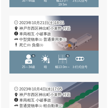
35～44歳
晴
幅13.0～
３灯式信号
19.5m
2023年10月21日(土)18:01
神戸市西区神出町小束野 付近
車両相互 小破事故
中型貨物車
普通乗用車
(1)
(1)
死亡
負傷
(0)
(1)
他
他
25～34歳
晴
幅13.0m～
３灯式信号
2023年10月4日(水)17:05
神戸市西区神出町小束野 付近
車両相互 小破事故
普通貨物車
軽自動車
(1)
(2)