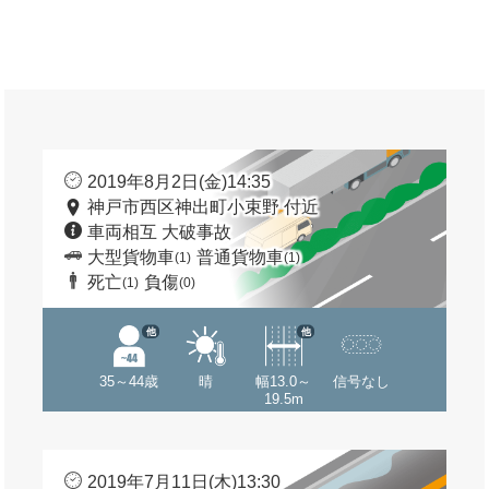
2019年8月2日(金)14:35
神戸市西区神出町小束野 付近
車両相互 大破事故
大型貨物車
普通貨物車
(1)
(1)
死亡
負傷
(1)
(0)
他
他
35～44歳
晴
幅13.0～
信号なし
19.5m
2019年7月11日(木)13:30