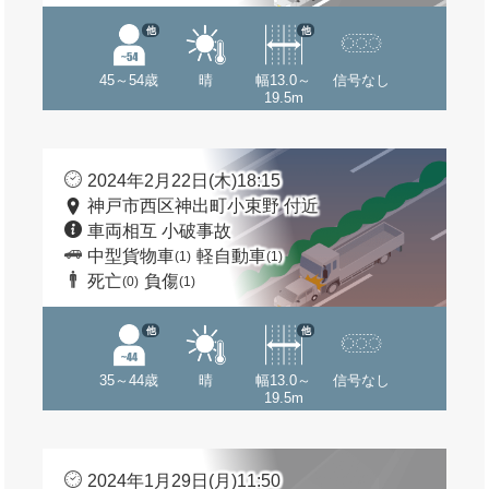
他
他
45～54歳
晴
幅13.0～
信号なし
19.5m
2024年2月22日(木)18:15
神戸市西区神出町小束野 付近
車両相互 小破事故
中型貨物車
軽自動車
(1)
(1)
死亡
負傷
(0)
(1)
他
他
35～44歳
晴
幅13.0～
信号なし
19.5m
2024年1月29日(月)11:50