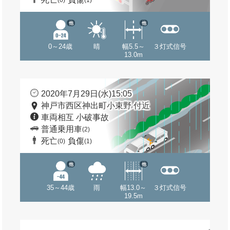
(0)
(1)
他
他
0～24歳
晴
幅5.5～
３灯式信号
13.0m
2020年7月29日(水)15:05
神戸市西区神出町小束野 付近
車両相互 小破事故
普通乗用車
(2)
死亡
負傷
(0)
(1)
他
他
35～44歳
雨
幅13.0～
３灯式信号
19.5m