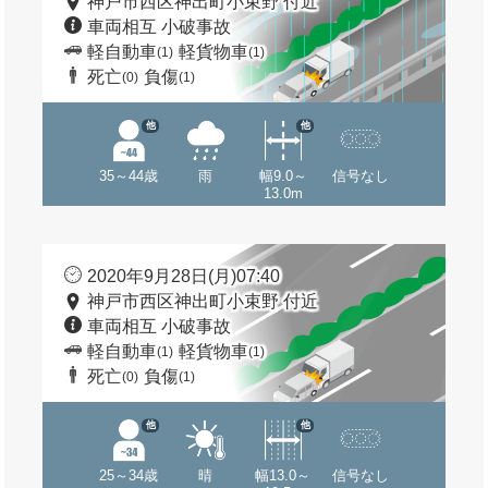
神戸市西区神出町小束野 付近
車両相互 小破事故
軽自動車
軽貨物車
(1)
(1)
死亡
負傷
(0)
(1)
他
他
35～44歳
雨
幅9.0～
信号なし
13.0m
2020年9月28日(月)07:40
神戸市西区神出町小束野 付近
車両相互 小破事故
軽自動車
軽貨物車
(1)
(1)
死亡
負傷
(0)
(1)
他
他
25～34歳
晴
幅13.0～
信号なし