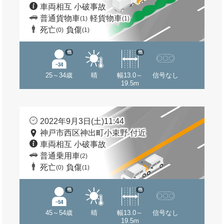
車両相互 小破事故
普通貨物車
軽貨物車
(1)
(1)
死亡
負傷
(0)
(1)
他
他
25～34歳
晴
幅13.0～
信号なし
19.5m
2022年9月3日(土)11:44
神戸市西区神出町小束野 付近
車両相互 小破事故
普通乗用車
(2)
死亡
負傷
(0)
(1)
他
他
45～54歳
晴
幅13.0～
信号なし
19.5m