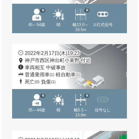
他
他
45～54歳
晴
幅13.0～
３灯式信号
19.5m
2022年2月17日(木)19:23
神戸市西区神出町小束野 付近
車両相互 中破事故
普通乗用車
軽自動車
(1)
(1)
死亡
負傷
(0)
(1)
他
他
35～44歳
晴
幅5.5～
信号なし
13.0m