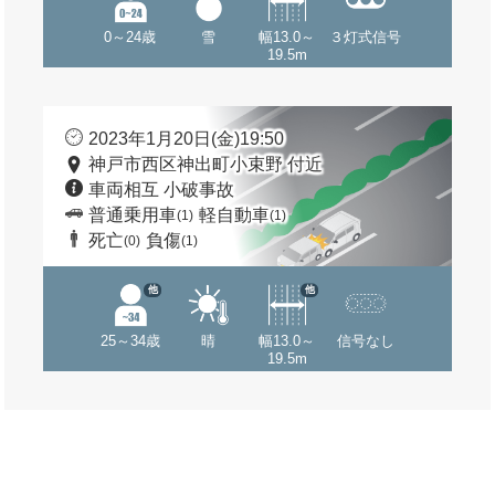
0～24歳
雪
幅13.0～
３灯式信号
19.5m
2023年1月20日(金)19:50
神戸市西区神出町小束野 付近
車両相互 小破事故
普通乗用車
軽自動車
(1)
(1)
死亡
負傷
(0)
(1)
他
他
25～34歳
晴
幅13.0～
信号なし
19.5m