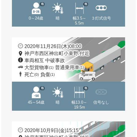
他
他
0～24歳
晴
幅3.5～
３灯式信号
5.5m
2020年11月26日(木)08:00
神戸市西区神出町小束野 付近
車両相互 中破事故
大型貨物車
普通乗用車
(1)
(1)
死亡
負傷
(0)
(1)
他
他
45～54歳
晴
幅13.0～
信号なし
19.5m
2020年10月9日(金)15:15