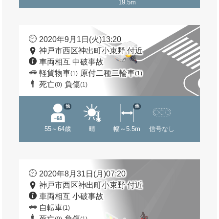
19.5m
2020年9月1日(火)13:20
神戸市西区神出町小束野 付近
車両相互 中破事故
軽貨物車
原付二種二輪車
(1)
(1)
死亡
負傷
(0)
(1)
他
他
55～64歳
晴
幅～5.5m
信号なし
2020年8月31日(月)07:20
神戸市西区神出町小束野 付近
車両相互 小破事故
自転車
(1)
死亡
負傷