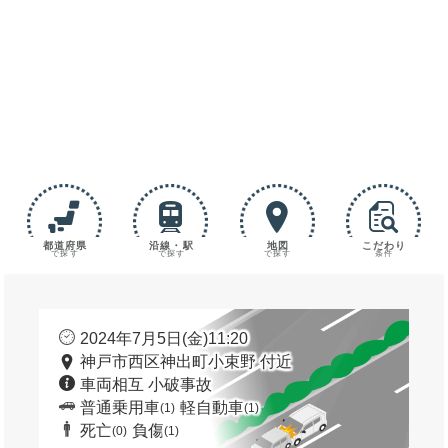
都道府県
沿線・駅
地図
こだわり
で探す
で探す
で探す
条件
2024年7月5日(金)11:20
神戸市西区神出町小束野 付近
車両相互 小破事故
普通乗用車
軽自動車
(1)
(1)
死亡
負傷
(0)
(1)