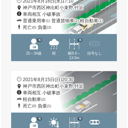
2021年8月18日(水)17:10
神戸市西区神出町小束野 付近
車両相互 小破事故
普通乗用車
普通貨物車
軽自動車
(1)
(2)
(1)
死亡
負傷
(0)
(3)
他
他
25～34歳
雨
幅9.0～
信号なし
13.0m
2021年8月15日(日)20:30
神戸市西区神出町小束野 付近
車両相互 小破事故
軽自動車
(2)
死亡
負傷
(0)
(1)
他
他