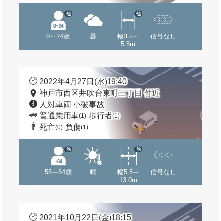
他
他
0～24歳
曇
幅3.5～
信号なし
5.5m
2022年4月27日(水)19:40
神戸市西区井吹台東町三丁目 付近
人対車両 小破事故
普通乗用車
歩行者
(1)
(1)
死亡
負傷
(0)
(1)
他
他
55～64歳
晴
幅5.5～
信号なし
13.0m
2021年10月22日(金)18:15