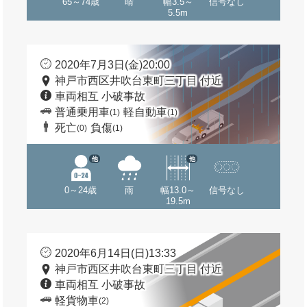
65～74歳
晴
幅3.5～
信号なし
5.5m
2020年7月3日(金)20:00
神戸市西区井吹台東町三丁目 付近
車両相互 小破事故
普通乗用車
軽自動車
(1)
(1)
死亡
負傷
(0)
(1)
他
他
0～24歳
雨
幅13.0～
信号なし
19.5m
2020年6月14日(日)13:33
神戸市西区井吹台東町三丁目 付近
車両相互 小破事故
軽貨物車
(2)