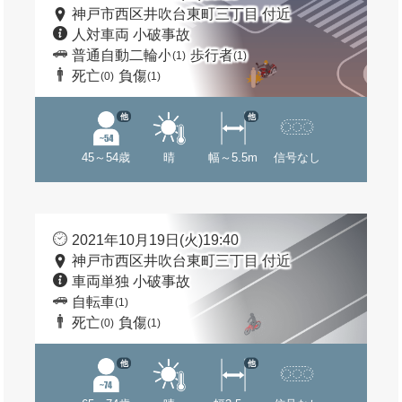
神戸市西区井吹台東町三丁目 付近
人対車両 小破事故
普通自動二輪小
歩行者
(1)
(1)
死亡
負傷
(0)
(1)
他
他
45～54歳
晴
幅～5.5m
信号なし
2021年10月19日(火)19:40
神戸市西区井吹台東町三丁目 付近
車両単独 小破事故
自転車
(1)
死亡
負傷
(0)
(1)
他
他