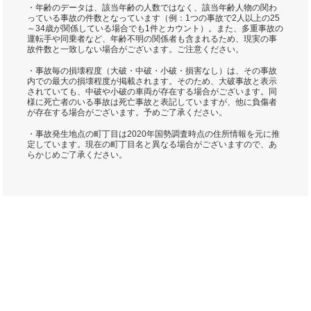
・年齢のデータは、該当年齢の人数ではなく、該当年齢人物の関わ
っている事故の件数となっています（例：1つの事故で2人以上の25
～34歳が関係している場合でも1件とカウント）。また、多重事故の
運転手や同乗者など、年齢不明の関係者も含まれるため、現実の事
故件数と一致しない場合がございます。ご注意ください。
・事故毎の損壊程度（大破・中破・小破・損害なし）は、その事故
内での最大の損壊程度が掲載されます。そのため、大破事故と表示
されていても、中破や小破の車両が存在する場合がございます。同
様に死亡者のいる事故は死亡事故と表記していますが、他に負傷者
が存在する場合がございます。予めご了承ください。
・事故発生地点の町丁目は2020年国勢調査時点の住所情報を元に推
定しています。現在の町丁目名と異なる場合がございますので、あ
らかじめご了承ください。