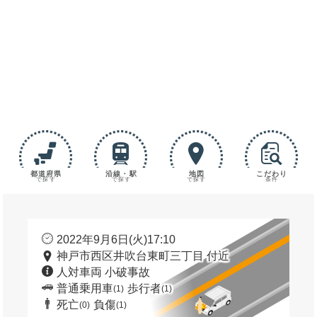
都道府県
沿線・駅
地図
こだわり
で探す
で探す
で探す
条件
2022年9月6日(火)17:10
神戸市西区井吹台東町三丁目 付近
人対車両 小破事故
普通乗用車
歩行者
(1)
(1)
死亡
負傷
(0)
(1)