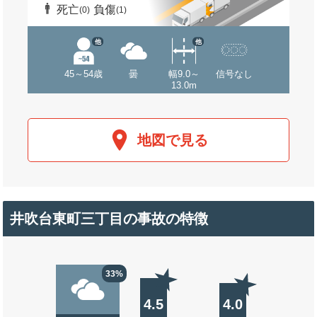
死亡
負傷
(0)
(1)
他
他
45～54歳
曇
幅9.0～
信号なし
13.0m
地図で見る
井吹台東町三丁目の事故の特徴
33%
4.5
4.0