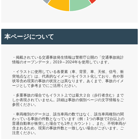
本ページについて
・掲載されている交通事故発生情報は警察庁公開の「交通事故統計
情報のオープンデータ」2019～2024年を使用しています。
・イラストに使用している各要素（車、背景、車、天候、信号、衝
突地点など）は、代表的なイメージをイラスト化しており、色や形
状等含め現実の事故の状況とは異なります。あくまで、事故のイメ
ージとして参考までにご活用ください。
・多重事故の場合でもイラスト上では最大２台（歩行者含む）まで
しか表現されていません。詳細は事故の個別ページの文字情報をご
参照ください。
・車両種別のデータは、該当車両の数ではなく、該当車両種別の関
わっている事故の件数となっています（例：1つの事故で2台以上の
普通自動車が衝突した場合でも1件とカウント）。また、不明車両が
含まれるため、現実の事故件数と一致しない場合がございます。ご
注意ください。