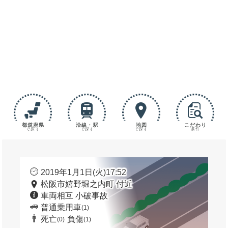
都道府県
沿線・駅
地図
こだわり
で探す
で探す
で探す
条件
2019年1月1日(火)17:52
松阪市嬉野堀之内町 付近
車両相互 小破事故
普通乗用車
(1)
死亡
負傷
(0)
(1)