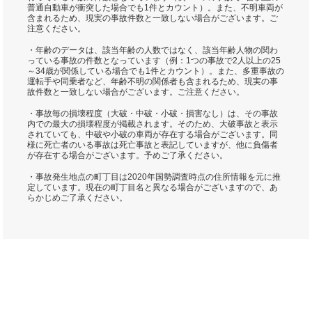
普通自動車が衝突した場合でも1件とカウント）。また、不明車両が
含まれるため、現実の事故件数と一致しない場合がございます。ご
注意ください。
・年齢のデータは、該当年齢の人数ではなく、該当年齢人物の関わ
っている事故の件数となっています（例：1つの事故で2人以上の25
～34歳が関係している場合でも1件とカウント）。また、多重事故の
運転手や同乗者など、年齢不明の関係者も含まれるため、現実の事
故件数と一致しない場合がございます。ご注意ください。
・事故毎の損壊程度（大破・中破・小破・損害なし）は、その事故
内での最大の損壊程度が掲載されます。そのため、大破事故と表示
されていても、中破や小破の車両が存在する場合がございます。同
様に死亡者のいる事故は死亡事故と表記していますが、他に負傷者
が存在する場合がございます。予めご了承ください。
・事故発生地点の町丁目は2020年国勢調査時点の住所情報を元に推
定しています。現在の町丁目名と異なる場合がございますので、あ
らかじめご了承ください。