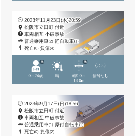
2023年11月23日(木)20:59
松阪市立田町 付近
車両相互 小破事故
普通乗用車
軽自動車
(2)
(1)
死亡
負傷
(0)
(4)
他
他
0～24歳
晴
幅9.0～
信号なし
13.0m
2023年9月17日(日)18:56
松阪市立田町 付近
車両相互 中破事故
普通乗用車
原付自転車
(1)
(1)
死亡
負傷
(0)
(2)