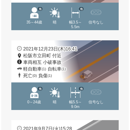
他
他
35～44歳
晴
幅3.5～
信号なし
5.5m
2021年12月23日(木)16:41
松阪市立田町 付近
車両相互 小破事故
軽自動車
自転車
(1)
(1)
死亡
負傷
(0)
(1)
他
他
0～24歳
晴
幅5.5～
信号なし
9.0m
2021年9月7日(火)15:28