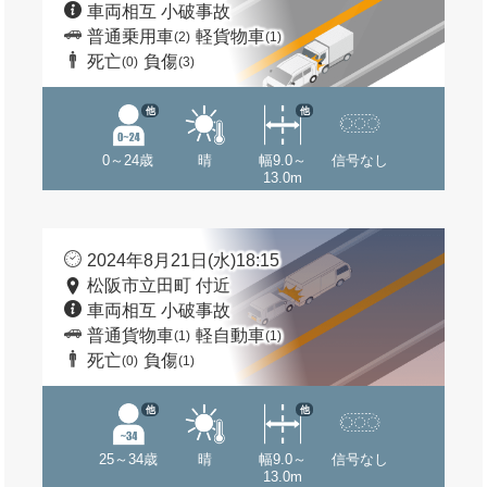
車両相互 小破事故
普通乗用車
軽貨物車
(2)
(1)
死亡
負傷
(0)
(3)
他
他
0～24歳
晴
幅9.0～
信号なし
13.0m
2024年8月21日(水)18:15
松阪市立田町 付近
車両相互 小破事故
普通貨物車
軽自動車
(1)
(1)
死亡
負傷
(0)
(1)
他
他
25～34歳
晴
幅9.0～
信号なし
13.0m