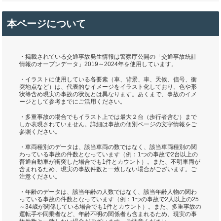
本ページについて
・掲載されている交通事故発生情報は警察庁公開の「交通事故統計
情報のオープンデータ」2019～2024年を使用しています。
・イラストに使用している各要素（車、背景、車、天候、信号、衝
突地点など）は、代表的なイメージをイラスト化しており、色や形
状等含め現実の事故の状況とは異なります。あくまで、事故のイメ
ージとして参考までにご活用ください。
・多重事故の場合でもイラスト上では最大２台（歩行者含む）まで
しか表現されていません。詳細は事故の個別ページの文字情報をご
参照ください。
・車両種別のデータは、該当車両の数ではなく、該当車両種別の関
わっている事故の件数となっています（例：1つの事故で2台以上の
普通自動車が衝突した場合でも1件とカウント）。また、不明車両が
含まれるため、現実の事故件数と一致しない場合がございます。ご
注意ください。
・年齢のデータは、該当年齢の人数ではなく、該当年齢人物の関わ
っている事故の件数となっています（例：1つの事故で2人以上の25
～34歳が関係している場合でも1件とカウント）。また、多重事故の
運転手や同乗者など、年齢不明の関係者も含まれるため、現実の事