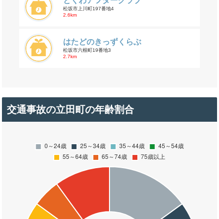
とくわアフタークラブ
松坂市上川町197番地4
2.6km
はたどのきっずくらぶ
松坂市六根町19番地3
2.7km
交通事故の立田町の年齢割合