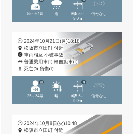
55～64歳
雨
幅5.5～
信号なし
9.0m
2024年10月21日(月)18:18
松阪市立田町 付近
車両相互 小破事故
普通乗用車
軽自動車
(1)
(1)
死亡
負傷
(0)
(1)
他
他
25～34歳
晴
幅5.5～
信号なし
9.0m
2024年10月8日(火)10:48
松阪市立田町 付近