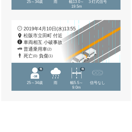
25～34歳
雨
幅13.0～
３灯式信号
19.5m
2019年4月10日(水)13:55
松阪市立田町 付近
車両相互 小破事故
普通乗用車
(2)
死亡
負傷
(0)
(1)
他
他
25～34歳
雨
幅5.5～
信号なし
9.0m