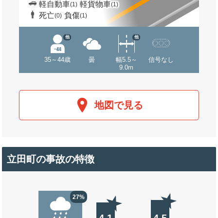
軽自動車
軽貨物車
(1)
(1)
死亡
負傷
(0)
(1)
他
他
35～44歳
曇
幅5.5～
信号なし
9.0m
地図で見る
立田町の事故の特徴
27%
4.1
4.5