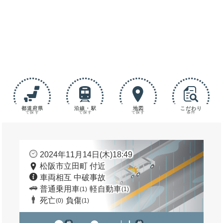
都道府県
沿線・駅
地図
こだわり
で探す
で探す
で探す
条件
2024年11月14日(木)18:49
松阪市立田町 付近
車両相互 中破事故
普通乗用車
軽自動車
(1)
(1)
死亡
負傷
(0)
(1)
他
他