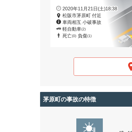
2020年11月21日(土)18:38
松阪市茅原町 付近
車両相互 小破事故
軽自動車
(2)
死亡
負傷
(0)
(1)
茅原町の事故の特徴