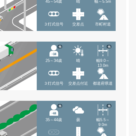
45～54歳
晴
幅～5.5m
３灯式信号
交差点
市町村道
他
他
25～34歳
晴
幅9.0～
13.0m
３灯式信号
交差点付近
都道府県道
他
他
35～44歳
曇
幅5.5～
9.0m