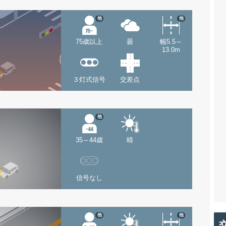
他
他
75歳以上
曇
幅5.5～
13.0m
３灯式信号
交差点
他
35～44歳
晴
信号なし
他
他