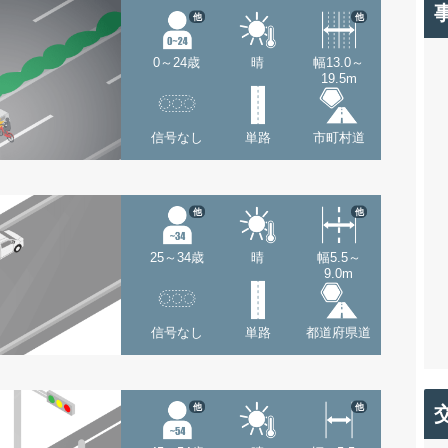
他
他
0～24歳
晴
幅13.0～
19.5m
信号なし
単路
市町村道
他
他
25～34歳
晴
幅5.5～
9.0m
信号なし
単路
都道府県道
他
他