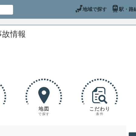
地域で探す
駅・路
事故情報
地図
こだわり
で探す
条件