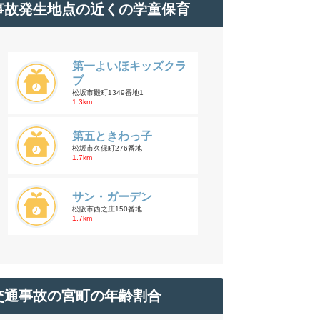
事故発生地点の近くの学童保育
第一よいほキッズクラ
ブ
松坂市殿町1349番地1
1.3km
第五ときわっ子
松坂市久保町276番地
1.7km
サン・ガーデン
松阪市西之庄150番地
1.7km
交通事故の宮町の年齢割合