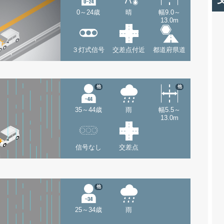
0～24歳
晴
幅9.0～
13.0m
３灯式信号
交差点付近
都道府県道
他
他
35～44歳
雨
幅5.5～
13.0m
信号なし
交差点
他
25～34歳
雨