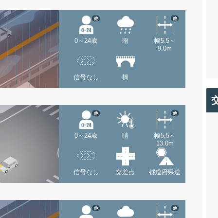
他
他
0～24歳
雨
幅5.5～
9.0m
信号なし
橋
他
他
0～24歳
晴
幅5.5～
13.0m
信号なし
交差点
都道府県道
他
他