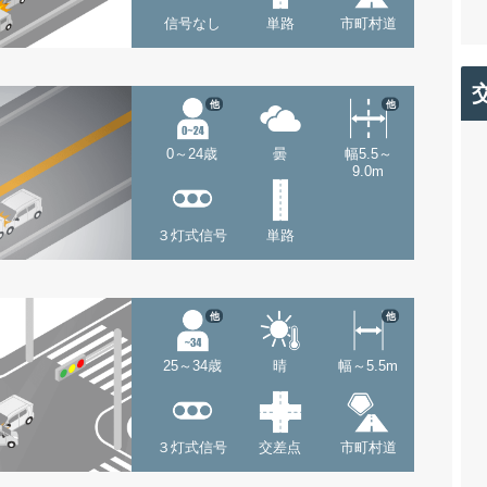
信号なし
単路
市町村道
他
他
0～24歳
曇
幅5.5～
9.0m
３灯式信号
単路
他
他
25～34歳
晴
幅～5.5m
３灯式信号
交差点
市町村道