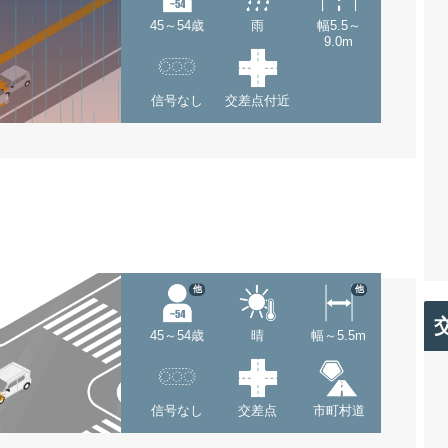
45～54歳
雨
幅5.5～
9.0m
信号なし
交差点付近
他
他
45～54歳
晴
幅～5.5m
信号なし
交差点
市町村道