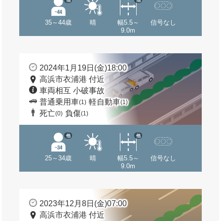
35～44歳
晴
幅5.5～
信号なし
9.0m
2024年1月19日(金)18:00
高浜市衣浦港 付近
車両相互 小破事故
普通乗用車
軽自動車
(1)
(1)
死亡
負傷
(0)
(1)
他
他
25～34歳
晴
幅5.5～
信号なし
9.0m
2023年12月8日(金)07:00
高浜市衣浦港 付近