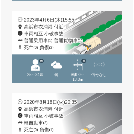
2023年4月6日(木)15:55
高浜市衣浦港 付近
車両相互 小破事故
普通乗用車
普通貨物車
(1)
(1)
死亡
負傷
(0)
(2)
他
他
25～34歳
曇
幅9.0～
信号なし
13.0m
2020年8月18日(火)20:35
高浜市衣浦港 付近
車両相互 小破事故
軽自動車
(2)
死亡
負傷
(0)
(1)