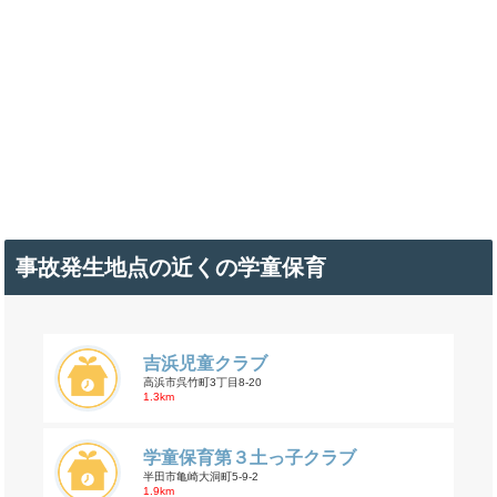
事故発生地点の近くの学童保育
吉浜児童クラブ
高浜市呉竹町3丁目8-20
1.3km
学童保育第３土っ子クラブ
半田市亀崎大洞町5-9-2
1.9km