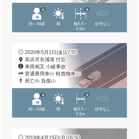
他
他
35～44歳
晴
幅5.5～
信号なし
9.0m
2020年5月1日(金)17:55
高浜市衣浦港 付近
車両相互 小破事故
普通乗用車
軽貨物車
(1)
(1)
死亡
負傷
(0)
(1)
他
他
45～54歳
晴
幅3.5～
信号なし
5.5m
2019年4月15日(月)16:50