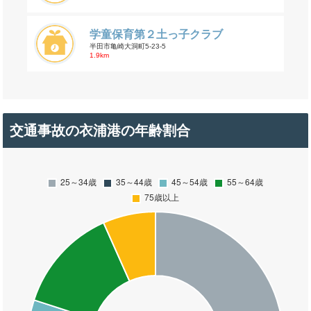
学童保育第２土っ子クラブ
半田市亀崎大洞町5-23-5
1.9km
交通事故の衣浦港の年齢割合