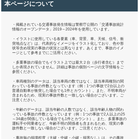
本ページについて
・掲載されている交通事故発生情報は警察庁公開の「交通事故統計
情報のオープンデータ」2019～2024年を使用しています。
・イラストに使用している各要素（車、背景、車、天候、信号、衝
突地点など）は、代表的なイメージをイラスト化しており、色や形
状等含め現実の事故の状況とは異なります。あくまで、事故のイメ
ージとして参考までにご活用ください。
・多重事故の場合でもイラスト上では最大２台（歩行者含む）まで
しか表現されていません。詳細は事故の個別ページの文字情報をご
参照ください。
・車両種別のデータは、該当車両の数ではなく、該当車両種別の関
わっている事故の件数となっています（例：1つの事故で2台以上の
普通自動車が衝突した場合でも1件とカウント）。また、不明車両が
含まれるため、現実の事故件数と一致しない場合がございます。ご
注意ください。
・年齢のデータは、該当年齢の人数ではなく、該当年齢人物の関わ
っている事故の件数となっています（例：1つの事故で2人以上の25
～34歳が関係している場合でも1件とカウント）。また、多重事故の
運転手や同乗者など、年齢不明の関係者も含まれるため、現実の事
故件数と一致しない場合がございます。ご注意ください。
・事故毎の損壊程度（大破・中破・小破・損害なし）は、その事故