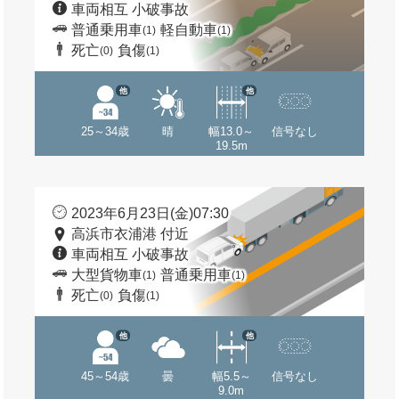
車両相互 小破事故
普通乗用車
軽自動車
(1)
(1)
死亡
負傷
(0)
(1)
他
他
25～34歳
晴
幅13.0～
信号なし
19.5m
2023年6月23日(金)07:30
高浜市衣浦港 付近
車両相互 小破事故
大型貨物車
普通乗用車
(1)
(1)
死亡
負傷
(0)
(1)
他
他
45～54歳
曇
幅5.5～
信号なし
9.0m