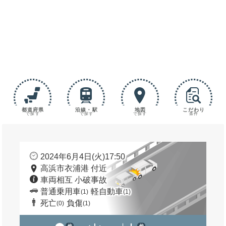
都道府県
沿線・駅
地図
こだわり
で探す
で探す
で探す
条件
2024年6月4日(火)17:50
高浜市衣浦港 付近
車両相互 小破事故
普通乗用車
軽自動車
(1)
(1)
死亡
負傷
(0)
(1)
他
他