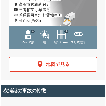
高浜市衣浦港 付近
車両相互 小破事故
普通乗用車
軽貨物車
(1)
(1)
死亡
負傷
(0)
(1)
他
他
25～34歳
晴
幅13.0m～
３灯式信号
地図で見る
衣浦港の事故の特徴