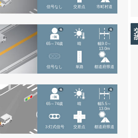
信号なし
交差点
市町村道
他
他
65～74歳
晴
幅9.0～
13.0m
信号なし
単路
都道府県道
他
他
65～74歳
晴
幅5.5～
13.0m
３灯式信号
交差点
都道府県道