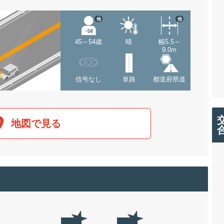
他
他
45～54歳
晴
幅5.5～
9.0m
信号なし
単路
都道府県道
地図で見る