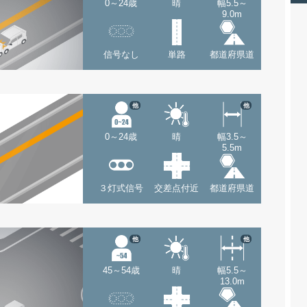
0～24歳
晴
幅5.5～
9.0m
信号なし
単路
都道府県道
他
他
0～24歳
晴
幅3.5～
5.5m
３灯式信号
交差点付近
都道府県道
他
他
45～54歳
晴
幅5.5～
13.0m