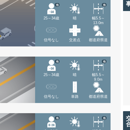
他
他
25～34歳
晴
幅5.5～
13.0m
信号なし
交差点
都道府県道
他
他
25～34歳
晴
幅5.5～
9.0m
信号なし
単路
都道府県道
他
他