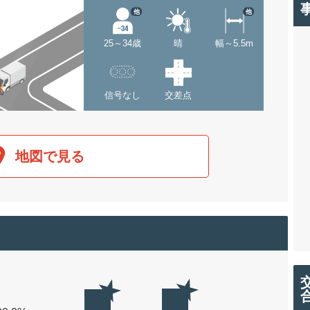
他
他
25～34歳
晴
幅～5.5m
信号なし
交差点
地図で見る