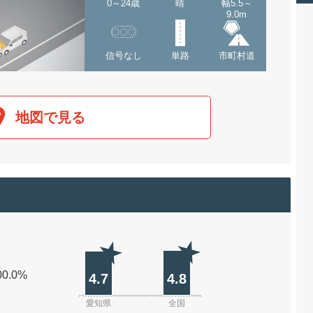
0～24歳
晴
幅5.5～
9.0m
信号なし
単路
市町村道
地図で見る
00.0%
4.7
4.8
愛知県
全国