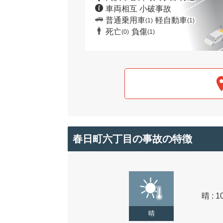
車両相互 小破事故
普通乗用車
軽自動車
(1)
(1)
死亡
負傷
(0)
(1)
春日町六丁目の事故の特徴
晴 : 1
晴