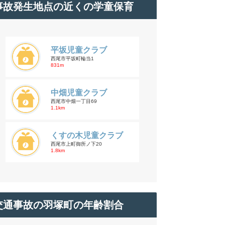
事故発生地点の近くの学童保育
平坂児童クラブ
西尾市平坂町輪当1
831m
中畑児童クラブ
西尾市中畑一丁目69
1.1km
くすの木児童クラブ
西尾市上町御所ノ下20
1.8km
交通事故の羽塚町の年齢割合