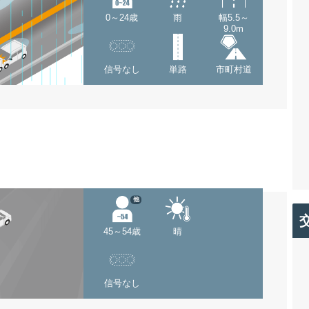
0～24歳
雨
幅5.5～
9.0m
信号なし
単路
市町村道
他
45～54歳
晴
信号なし