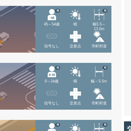
他
他
45～54歳
晴
幅5.5～
13.0m
信号なし
交差点
市町村道
他
他
0～24歳
晴
幅～5.5m
信号なし
交差点
市町村道
他
他