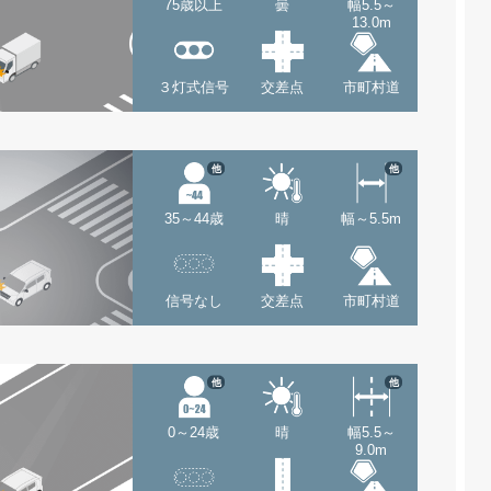
75歳以上
曇
幅5.5～
13.0m
３灯式信号
交差点
市町村道
他
他
35～44歳
晴
幅～5.5m
信号なし
交差点
市町村道
他
他
0～24歳
晴
幅5.5～
9.0m