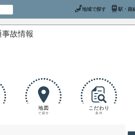
地域で探す
駅・路
通事故情報
地図
こだわり
で探す
条件