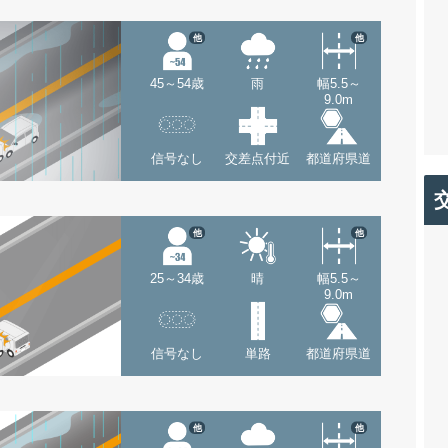
他
他
45～54歳
雨
幅5.5～
9.0m
信号なし
交差点付近
都道府県道
他
他
25～34歳
晴
幅5.5～
9.0m
信号なし
単路
都道府県道
他
他