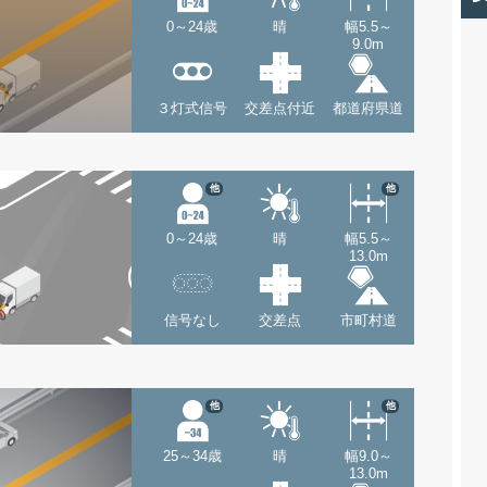
0～24歳
晴
幅5.5～
9.0m
３灯式信号
交差点付近
都道府県道
他
他
0～24歳
晴
幅5.5～
13.0m
信号なし
交差点
市町村道
他
他
25～34歳
晴
幅9.0～
13.0m