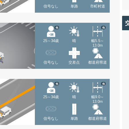
信号なし
単路
市町村道
他
他
25～34歳
晴
幅5.5～
13.0m
信号なし
交差点
都道府県道
他
他
25～34歳
晴
幅9.0～
13.0m
信号なし
単路
都道府県道