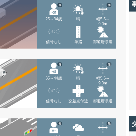
他
他
25～34歳
晴
幅5.5～
9.0m
信号なし
単路
都道府県道
他
他
35～44歳
晴
幅5.5～
9.0m
信号なし
交差点付近
都道府県道
他
他