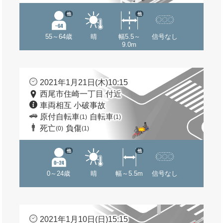
他
他
55～64歳
晴
幅5.5～
信号なし
9.0m
2021年1月21日(木)10:15
西尾市住崎一丁目 付近
車両相互 小破事故
原付自転車
自転車
(1)
(1)
死亡
負傷
(0)
(1)
他
他
0～24歳
晴
幅～5.5m
信号なし
2021年1月10日(日)15:15