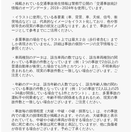
・掲載されている交通事故発生情報は警察庁公開の「交通事故統計
情報のオープンデータ」2019～2024年を使用しています。
・イラストに使用している各要素（車、背景、車、天候、信号、衝
突地点など）は、代表的なイメージをイラスト化しており、色や形
状等含め現実の事故の状況とは異なります。あくまで、事故のイメ
ージとして参考までにご活用ください。
・多重事故の場合でもイラスト上では最大２台（歩行者含む）まで
しか表現されていません。詳細は事故の個別ページの文字情報をご
参照ください。
・車両種別のデータは、該当車両の数ではなく、該当車両種別の関
わっている事故の件数となっています（例：1つの事故で2台以上の
普通自動車が衝突した場合でも1件とカウント）。また、不明車両が
含まれるため、現実の事故件数と一致しない場合がございます。ご
注意ください。
・年齢のデータは、該当年齢の人数ではなく、該当年齢人物の関わ
っている事故の件数となっています（例：1つの事故で2人以上の25
～34歳が関係している場合でも1件とカウント）。また、多重事故の
運転手や同乗者など、年齢不明の関係者も含まれるため、現実の事
故件数と一致しない場合がございます。ご注意ください。
・事故毎の損壊程度（大破・中破・小破・損害なし）は、その事故
内での最大の損壊程度が掲載されます。そのため、大破事故と表示
されていても、中破や小破の車両が存在する場合がございます。同
様に死亡者のいる事故は死亡事故と表記していますが、他に負傷者
が存在する場合がございます。予めご了承ください。