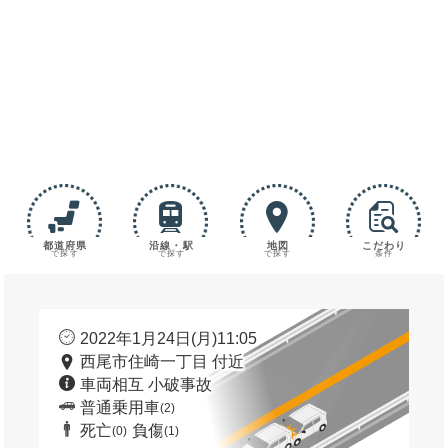
都道府県
沿線・駅
地図
こだわり
で探す
で探す
で探す
条件
2022年1月24日(月)11:05
西尾市住崎一丁目 付近
車両相互 小破事故
普通乗用車
(2)
死亡
負傷
(0)
(1)