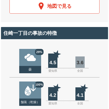
地図で見る
住崎一丁目の事故の特徴
29%
4.5
3.6
曇
愛知県
全国
100%
4.2
4.1
舗装（乾燥）
愛知県
全国