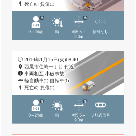
死亡
負傷
(0)
(1)
他
他
0～24歳
晴
幅5.5～
信号なし
9.0m
2019年1月15日(火)08:40
西尾市住崎一丁目 付近
車両相互 小破事故
軽自動車
自転車
(1)
(1)
死亡
負傷
(0)
(1)
他
他
0～24歳
晴
幅5.5～
３灯式信号
9.0m