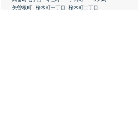
矢曽根町
桜木町一丁目
桜木町二丁目
桜木町三丁目
桜木町四丁目
桜木町五丁目
桜木町六丁目
花ノ木町一丁目
花ノ木町二丁目
花ノ木町三丁目
花ノ木町四丁目
花ノ木町五丁目
花ノ木町六丁目
花ノ木町七丁目
永楽町一丁目
永楽町二丁目
永楽町三丁目
永楽町四丁目
永楽町五丁目
永楽町六丁目
吾妻町
南旭町
塩町
本町
錦城町
鶴舞町
天神町
馬場町
中町
鶴ケ崎町
満全町
会生町
和泉町
北旭町
神下町
天王町
順海町
瓦町
矢場町
大給町
伊文町
新屋敷町
亀沢町
住吉町一丁目
住吉町二丁目
住吉町三丁目
住吉町五丁目
住吉町六丁目
永吉町
永吉一丁目
永吉二丁目
永吉三丁目
永吉四丁目
須田町
葵町
山下町
下町
道光寺町
若松町
熊味町