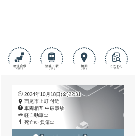
都道府県
沿線・駅
地図
こだわり
で探す
で探す
で探す
条件
2024年10月18日(金)22:31
西尾市上町 付近
車両相互 中破事故
軽自動車
(1)
死亡
負傷
(0)
(1)
他
他