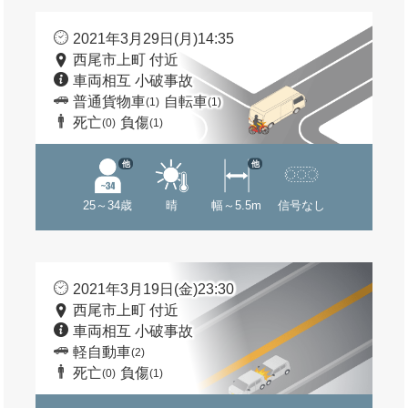
2021年3月29日(月)14:35
西尾市上町 付近
車両相互 小破事故
普通貨物車
自転車
(1)
(1)
死亡
負傷
(0)
(1)
他
他
25～34歳
晴
幅～5.5m
信号なし
2021年3月19日(金)23:30
西尾市上町 付近
車両相互 小破事故
軽自動車
(2)
死亡
負傷
(0)
(1)