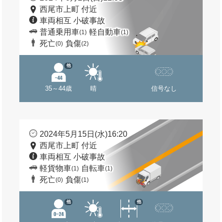
西尾市上町 付近
車両相互 小破事故
普通乗用車
軽自動車
(1)
(1)
死亡
負傷
(0)
(2)
他
35～44歳
晴
信号なし
2024年5月15日(水)16:20
西尾市上町 付近
車両相互 小破事故
軽貨物車
自転車
(1)
(1)
死亡
負傷
(0)
(1)
他
他