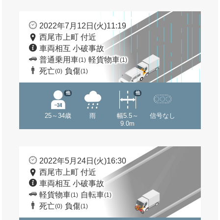
2022年7月12日(火)11:19
西尾市上町 付近
車両相互 小破事故
普通乗用車
軽貨物車
(1)
(1)
死亡
負傷
(0)
(1)
他
他
25～34歳
雨
幅5.5～
信号なし
9.0m
2022年5月24日(火)16:30
西尾市上町 付近
車両相互 小破事故
軽貨物車
自転車
(1)
(1)
死亡
負傷
(0)
(1)