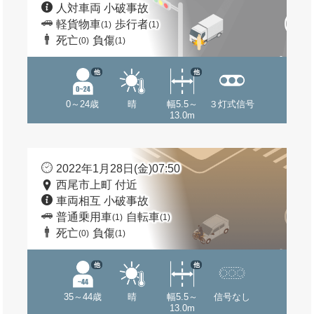
人対車両 小破事故
軽貨物車
歩行者
(1)
(1)
死亡
負傷
(0)
(1)
他
他
0～24歳
晴
幅5.5～
３灯式信号
13.0m
2022年1月28日(金)07:50
西尾市上町 付近
車両相互 小破事故
普通乗用車
自転車
(1)
(1)
死亡
負傷
(0)
(1)
他
他
35～44歳
晴
幅5.5～
信号なし
13.0m