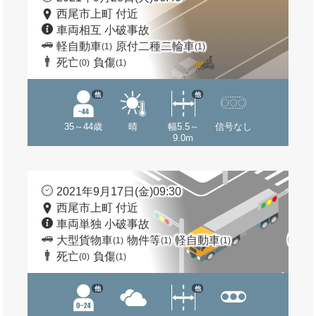
西尾市上町 付近
車両相互 小破事故
軽自動車
原付二種二輪車
(1)
(1)
死亡
負傷
(0)
(1)
他
他
35～44歳
晴
幅5.5～
信号なし
9.0m
2021年9月17日(金)09:30
西尾市上町 付近
車両単独 小破事故
大型貨物車
物件等
軽自動車
(1)
(1)
(1)
死亡
負傷
(0)
(1)
他
他