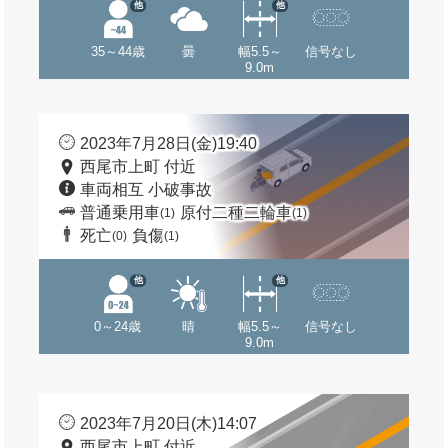
他
他
35～44歳
曇
幅5.5～
信号なし
9.0m
2023年7月28日(金)19:40
西尾市上町 付近
車両相互 小破事故
普通乗用車
原付二種二輪車
(1)
(1)
死亡
負傷
(0)
(1)
他
他
0～24歳
晴
幅5.5～
信号なし
9.0m
2023年7月20日(木)14:07
西尾市上町 付近