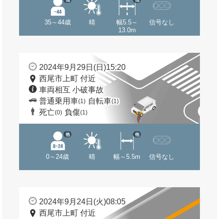
35～44歳
晴
幅5.5～
信号なし
13.0m
2024年9月29日(日)15:20
西尾市上町 付近
車両相互 小破事故
普通乗用車
自転車
(1)
(1)
死亡
負傷
(0)
(1)
他
他
0～24歳
晴
幅～5.5m
信号なし
2024年9月24日(火)08:05
西尾市上町 付近