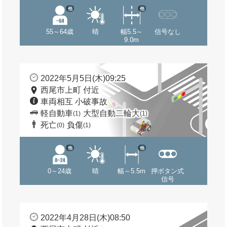
他
他
55～64歳
晴
幅5.5～
信号なし
9.0m
2022年5月5日(木)09:25
西尾市上町 付近
車両相互 小破事故
軽自動車
大型自動二輪大
(1)
(1)
死亡
負傷
(0)
(1)
他
他
0～24歳
晴
幅～5.5m
押ボタン式
信号
2022年4月28日(木)08:50