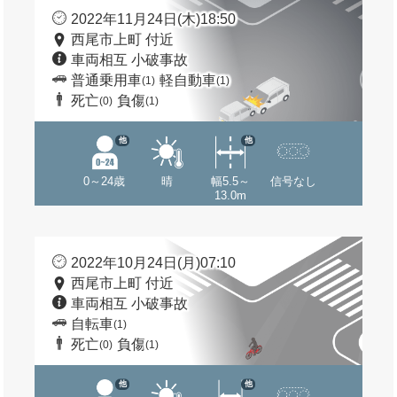
2022年11月24日(木)18:50
西尾市上町 付近
車両相互 小破事故
普通乗用車
軽自動車
(1)
(1)
死亡
負傷
(0)
(1)
他
他
0～24歳
晴
幅5.5～
信号なし
13.0m
2022年10月24日(月)07:10
西尾市上町 付近
車両相互 小破事故
自転車
(1)
死亡
負傷
(0)
(1)
他
他