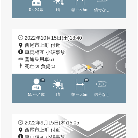
0～24歳
晴
幅～5.5m
信号なし
2022年10月15日(土)18:40
西尾市上町 付近
車両相互 小破事故
普通乗用車
(2)
死亡
負傷
(0)
(1)
他
他
55～64歳
晴
幅～5.5m
信号なし
2022年9月15日(木)15:05
西尾市上町 付近
車両相互 小破事故