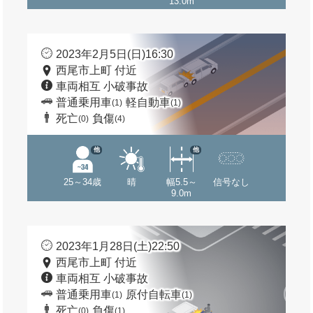
13.0m
2023年2月5日(日)16:30
西尾市上町 付近
車両相互 小破事故
普通乗用車
軽自動車
(1)
(1)
死亡
負傷
(0)
(4)
他
他
25～34歳
晴
幅5.5～
信号なし
9.0m
2023年1月28日(土)22:50
西尾市上町 付近
車両相互 小破事故
普通乗用車
原付自転車
(1)
(1)
死亡
負傷
(0)
(1)