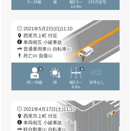
0～24歳
曇
幅5.5～
３灯式信号
13.0m
2021年5月2日(日)11:10
西尾市上町 付近
車両相互 小破事故
普通乗用車
自転車
(1)
(1)
死亡
負傷
(0)
(1)
他
他
45～54歳
晴
幅5.5～
信号なし
9.0m
2021年4月17日(土)11:10
西尾市上町 付近
車両相互 小破事故
軽自動車
自転車
(1)
(1)