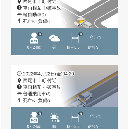
西尾市上町 付近
車両相互 中破事故
軽自動車
(2)
死亡
負傷
(0)
(3)
他
他
0～24歳
曇
幅～5.5m
信号なし
2022年4月22日(金)04:20
西尾市上町 付近
車両相互 小破事故
普通乗用車
(2)
死亡
負傷
(0)
(3)
他
他
0～24歳
晴
幅～3.5m
信号なし