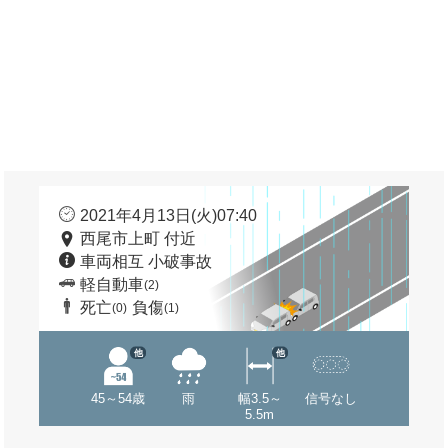
2021年4月13日(火)07:40
西尾市上町 付近
車両相互 小破事故
軽自動車
(2)
死亡
負傷
(0)
(1)
他
他
45～54歳
雨
幅3.5～
信号なし
5.5m