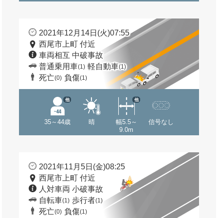
2021年12月14日(火)07:55
西尾市上町 付近
車両相互 中破事故
普通乗用車
軽自動車
(1)
(1)
死亡
負傷
(0)
(1)
他
他
35～44歳
晴
幅5.5～
信号なし
9.0m
2021年11月5日(金)08:25
西尾市上町 付近
人対車両 小破事故
自転車
歩行者
(1)
(1)
死亡
負傷
(0)
(1)