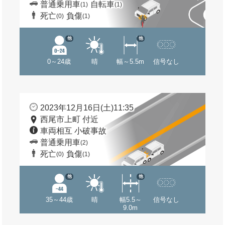
普通乗用車
自転車
(1)
(1)
死亡
負傷
(0)
(1)
他
他
0～24歳
晴
幅～5.5m
信号なし
2023年12月16日(土)11:35
西尾市上町 付近
車両相互 小破事故
普通乗用車
(2)
死亡
負傷
(0)
(1)
他
他
35～44歳
晴
幅5.5～
信号なし
9.0m