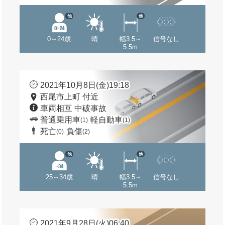
他
他
0～24歳
晴
幅3.5～
信号なし
5.5m
2021年10月8日(金)19:18
西尾市上町 付近
車両相互 中破事故
普通乗用車
軽自動車
(1)
(1)
死亡
負傷
(0)
(2)
他
他
25～34歳
晴
幅3.5～
信号なし
5.5m
2021年9月28日(火)06:40