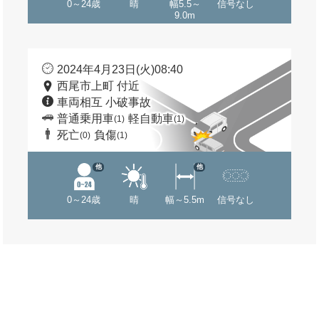
0～24歳
晴
幅5.5～
信号なし
9.0m
2024年4月23日(火)08:40
西尾市上町 付近
車両相互 小破事故
普通乗用車
軽自動車
(1)
(1)
死亡
負傷
(0)
(1)
他
他
0～24歳
晴
幅～5.5m
信号なし