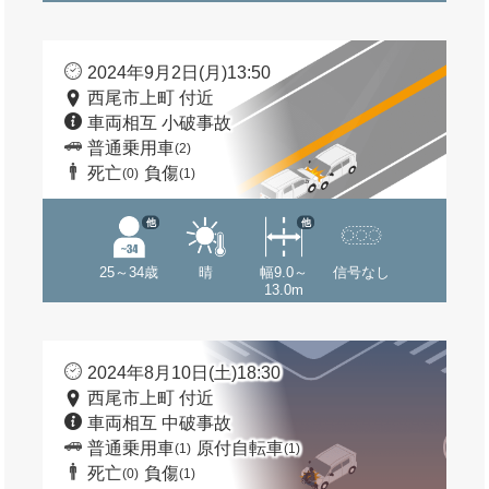
2024年9月2日(月)13:50
西尾市上町 付近
車両相互 小破事故
普通乗用車
(2)
死亡
負傷
(0)
(1)
他
他
25～34歳
晴
幅9.0～
信号なし
13.0m
2024年8月10日(土)18:30
西尾市上町 付近
車両相互 中破事故
普通乗用車
原付自転車
(1)
(1)
死亡
負傷
(0)
(1)