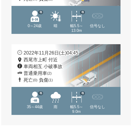
他
他
0～24歳
晴
幅5.5～
信号なし
13.0m
2022年11月26日(土)04:45
西尾市上町 付近
車両相互 小破事故
普通乗用車
(2)
死亡
負傷
(0)
(1)
他
他
35～44歳
雨
幅5.5～
信号なし
9.0m