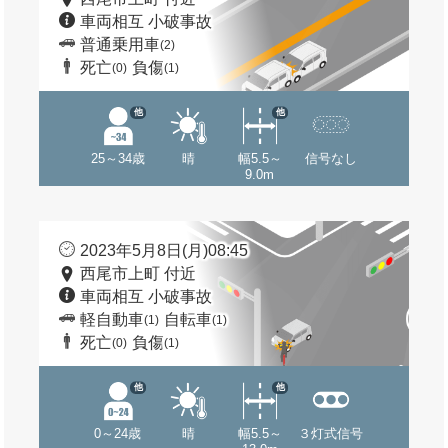
車両相互 小破事故
普通乗用車
(2)
死亡
負傷
(0)
(1)
他
他
25～34歳
晴
幅5.5～
信号なし
9.0m
2023年5月8日(月)08:45
西尾市上町 付近
車両相互 小破事故
軽自動車
自転車
(1)
(1)
死亡
負傷
(0)
(1)
他
他
0～24歳
晴
幅5.5～
３灯式信号