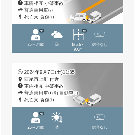
車両相互 小破事故
普通乗用車
(2)
死亡
負傷
(0)
(1)
他
他
25～34歳
曇
幅5.5～
信号なし
9.0m
2024年9月7日(土)11:35
西尾市上町 付近
車両相互 中破事故
普通乗用車
軽自動車
(1)
(1)
死亡
負傷
(0)
(1)
他
25～34歳
晴
信号なし