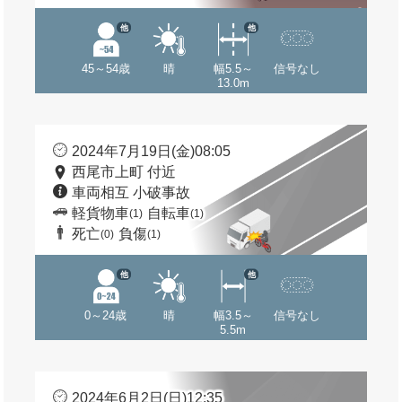
他
他
45～54歳
晴
幅5.5～
信号なし
13.0m
2024年7月19日(金)08:05
西尾市上町 付近
車両相互 小破事故
軽貨物車
自転車
(1)
(1)
死亡
負傷
(0)
(1)
他
他
0～24歳
晴
幅3.5～
信号なし
5.5m
2024年6月2日(日)12:35