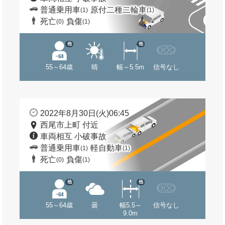
普通乗用車
原付二種二輪車
(1)
(1)
死亡
負傷
(0)
(1)
他
他
55～64歳
晴
幅～5.5m
信号なし
2022年8月30日(火)06:45
西尾市上町 付近
車両相互 小破事故
普通乗用車
軽自動車
(1)
(1)
死亡
負傷
(0)
(1)
他
他
55～64歳
曇
幅5.5～
信号なし
9.0m