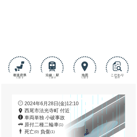
都道府県
沿線・駅
地図
こだわり
で探す
で探す
で探す
条件
2024年6月28日(金)12:10
西尾市法光寺町 付近
車両単独 小破事故
原付二種二輪車
(1)
死亡
負傷
(0)
(1)