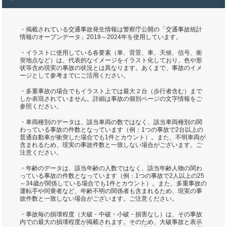
・掲載されている交通事故発生情報は警察庁公開の「交通事故統計
情報のオープンデータ」2019～2024年を使用しています。
・イラストに使用している各要素（車、背景、車、天候、信号、衝
突地点など）は、代表的なイメージをイラスト化しており、色や形
状等含め現実の事故の状況とは異なります。あくまで、事故のイメ
ージとして参考までにご活用ください。
・多重事故の場合でもイラスト上では最大２台（歩行者含む）まで
しか表現されていません。詳細は事故の個別ページの文字情報をご
参照ください。
・車両種別のデータは、該当車両の数ではなく、該当車両種別の関
わっている事故の件数となっています（例：1つの事故で2台以上の
普通自動車が衝突した場合でも1件とカウント）。また、不明車両が
含まれるため、現実の事故件数と一致しない場合がございます。ご
注意ください。
・年齢のデータは、該当年齢の人数ではなく、該当年齢人物の関わ
っている事故の件数となっています（例：1つの事故で2人以上の25
～34歳が関係している場合でも1件とカウント）。また、多重事故の
運転手や同乗者など、年齢不明の関係者も含まれるため、現実の事
故件数と一致しない場合がございます。ご注意ください。
・事故毎の損壊程度（大破・中破・小破・損害なし）は、その事故
内での最大の損壊程度が掲載されます。そのため、大破事故と表示