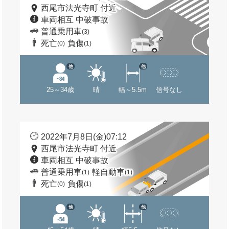
西尾市法光寺町 付近
車両相互 中破事故
普通乗用車
(3)
死亡
負傷
(0)
(1)
他
他
25～34歳
晴
幅～5.5m
信号なし
2022年7月8日(金)07:12
西尾市法光寺町 付近
車両相互 中破事故
普通乗用車
軽自動車
(1)
(1)
死亡
負傷
(0)
(1)
他
他