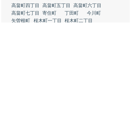
高畠町四丁目
高畠町五丁目
高畠町六丁目
高畠町七丁目
寄住町
丁田町
今川町
矢曽根町
桜木町一丁目
桜木町二丁目
桜木町三丁目
桜木町四丁目
桜木町五丁目
桜木町六丁目
花ノ木町一丁目
花ノ木町二丁目
花ノ木町三丁目
花ノ木町四丁目
花ノ木町五丁目
花ノ木町六丁目
花ノ木町七丁目
永楽町一丁目
永楽町二丁目
永楽町三丁目
永楽町四丁目
永楽町五丁目
永楽町六丁目
吾妻町
南旭町
塩町
本町
錦城町
鶴舞町
天神町
馬場町
中町
鶴ケ崎町
満全町
会生町
和泉町
北旭町
神下町
天王町
順海町
瓦町
矢場町
大給町
伊文町
新屋敷町
亀沢町
住吉町一丁目
住吉町二丁目
住吉町三丁目
住吉町五丁目
住吉町六丁目
永吉町
永吉一丁目
永吉二丁目
永吉三丁目