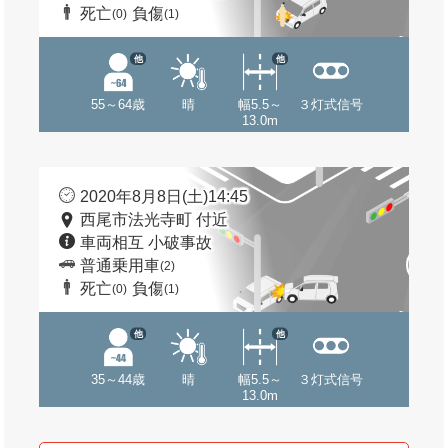
死亡
負傷
(0)
(1)
他
他
55～64歳
晴
幅5.5～
３灯式信号
13.0m
2020年8月8日(土)14:45
西尾市法光寺町 付近
車両相互 小破事故
普通乗用車
(2)
死亡
負傷
(0)
(1)
他
他
35～44歳
晴
幅5.5～
３灯式信号
13.0m