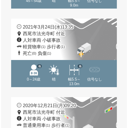
45～54歳
晴
幅5.5～
信号なし
9.0m
2021年3月24日(水)13:35
西尾市法光寺町 付近
人対車両 小破事故
軽貨物車
歩行者
(1)
(1)
死亡
負傷
(0)
(1)
他
他
0～24歳
晴
幅5.5～
信号なし
13.0m
2020年12月21日(月)09:20
西尾市法光寺町 付近
人対車両 小破事故
普通乗用車
歩行者
(1)
(1)