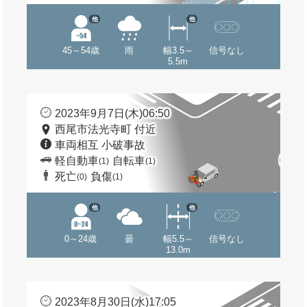
他
他
45～54歳
雨
幅3.5～
信号なし
5.5m
2023年9月7日(木)06:50
西尾市法光寺町 付近
車両相互 小破事故
軽自動車
自転車
(1)
(1)
死亡
負傷
(0)
(1)
他
他
0～24歳
曇
幅5.5～
信号なし
13.0m
2023年8月30日(水)17:05