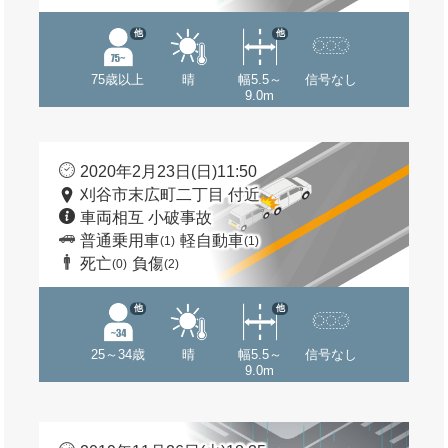
他
他
75歳以上
晴
幅5.5～
信号なし
9.0m
2020年2月23日(日)11:50
刈谷市末広町二丁目 付近
車両相互 小破事故
普通乗用車
軽自動車
(1)
(1)
死亡
負傷
(0)
(2)
他
他
25～34歳
晴
幅5.5～
信号なし
9.0m