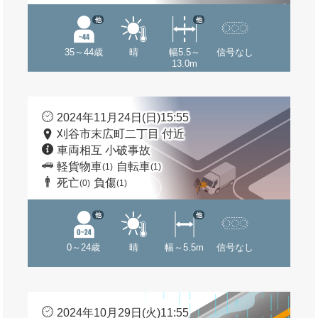
他
他
35～44歳
晴
幅5.5～
信号なし
13.0m
2024年11月24日(日)15:55
刈谷市末広町二丁目 付近
車両相互 小破事故
軽貨物車
自転車
(1)
(1)
死亡
負傷
(0)
(1)
他
他
0～24歳
晴
幅～5.5m
信号なし
2024年10月29日(火)11:55