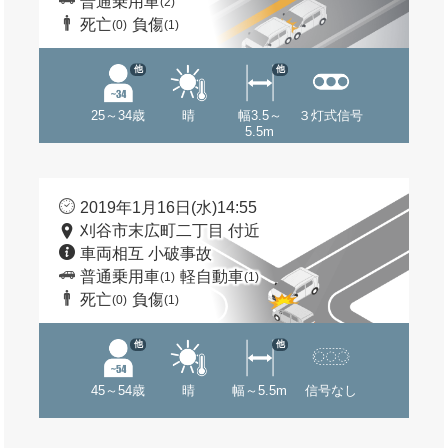
普通乗用車
(2)
死亡
負傷
(0)
(1)
他
他
25～34歳
晴
幅3.5～
３灯式信号
5.5m
2019年1月16日(水)14:55
刈谷市末広町二丁目 付近
車両相互 小破事故
普通乗用車
軽自動車
(1)
(1)
死亡
負傷
(0)
(1)
他
他
45～54歳
晴
幅～5.5m
信号なし