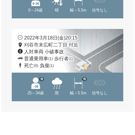
0～24歳
晴
幅～5.5m
信号なし
2022年3月18日(金)20:15
刈谷市末広町二丁目 付近
人対車両 小破事故
普通乗用車
歩行者
(1)
(1)
死亡
負傷
(0)
(1)
他
他
25～34歳
雨
幅～5.5m
信号なし