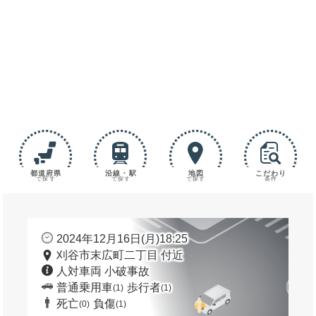
都道府県
沿線・駅
地図
こだわり
で探す
で探す
で探す
条件
2024年12月16日(月)18:25
刈谷市末広町二丁目 付近
人対車両 小破事故
普通乗用車
歩行者
(1)
(1)
死亡
負傷
(0)
(1)