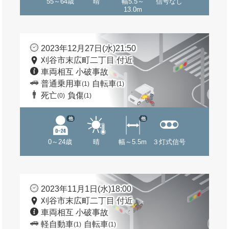
55～64歳
晴
幅5.5～
信号なし
13.0m
2023年12月27日(水)21:50
刈谷市末広町二丁目 付近
車両相互 小破事故
普通乗用車
自転車
(1)
(1)
死亡
負傷
(0)
(1)
他
他
0～24歳
晴
幅～5.5m
３灯式信号
2023年11月1日(水)18:00
刈谷市末広町二丁目 付近
車両相互 小破事故
軽自動車
自転車
(1)
(1)