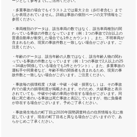
ージとして参考までにご活用ください。
・多重事故の場合でもイラスト上では最大２台（歩行者含む）まで
しか表現されていません。詳細は事故の個別ページの文字情報をご
参照ください。
・車両種別のデータは、該当車両の数ではなく、該当車両種別の関
わっている事故の件数となっています（例：1つの事故で2台以上の
普通自動車が衝突した場合でも1件とカウント）。また、不明車両が
含まれるため、現実の事故件数と一致しない場合がございます。ご
注意ください。
・年齢のデータは、該当年齢の人数ではなく、該当年齢人物の関わ
っている事故の件数となっています（例：1つの事故で2人以上の25
～34歳が関係している場合でも1件とカウント）。また、多重事故の
運転手や同乗者など、年齢不明の関係者も含まれるため、現実の事
故件数と一致しない場合がございます。ご注意ください。
・事故毎の損壊程度（大破・中破・小破・損害なし）は、その事故
内での最大の損壊程度が掲載されます。そのため、大破事故と表示
されていても、中破や小破の車両が存在する場合がございます。同
様に死亡者のいる事故は死亡事故と表記していますが、他に負傷者
が存在する場合がございます。予めご了承ください。
・事故発生地点の町丁目は2020年国勢調査時点の住所情報を元に推
定しています。現在の町丁目名と異なる場合がございますので、あ
らかじめご了承ください。