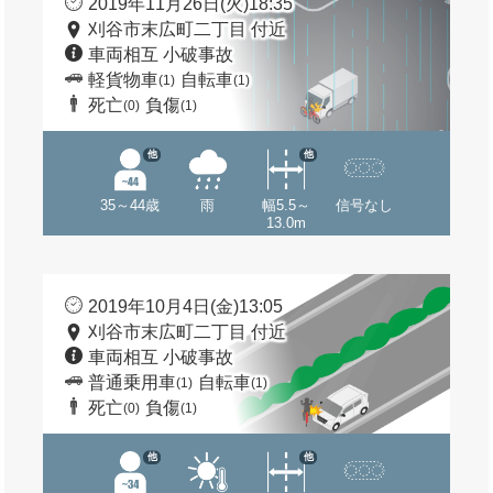
2019年11月26日(火)18:35
刈谷市末広町二丁目 付近
車両相互 小破事故
軽貨物車
自転車
(1)
(1)
死亡
負傷
(0)
(1)
他
他
35～44歳
雨
幅5.5～
信号なし
13.0m
2019年10月4日(金)13:05
刈谷市末広町二丁目 付近
車両相互 小破事故
普通乗用車
自転車
(1)
(1)
死亡
負傷
(0)
(1)
他
他