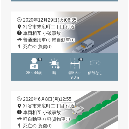
2020年12月29日(火)06:35
刈谷市末広町二丁目 付近
車両相互 小破事故
普通乗用車
軽自動車
(1)
(1)
死亡
負傷
(0)
(1)
他
他
35～44歳
晴
幅5.5～
信号なし
9.0m
2020年6月8日(月)12:55
刈谷市末広町二丁目 付近
車両相互 小破事故
軽自動車
軽貨物車
(1)
(1)
死亡
負傷
(0)
(1)