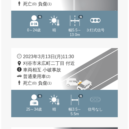
死亡
負傷
(0)
(1)
他
他
0～24歳
晴
幅5.5～
３灯式信号
13.0m
2023年3月13日(月)11:30
刈谷市末広町二丁目 付近
車両相互 小破事故
普通乗用車
(2)
死亡
負傷
(0)
(1)
他
他
25～34歳
晴
幅3.5～
信号なし
5.5m