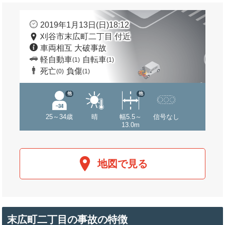
2019年1月13日(日)18:12
刈谷市末広町二丁目 付近
車両相互 大破事故
軽自動車
自転車
(1)
(1)
死亡
負傷
(0)
(1)
他
他
25～34歳
晴
幅5.5～
信号なし
13.0m
地図で見る
末広町二丁目の事故の特徴