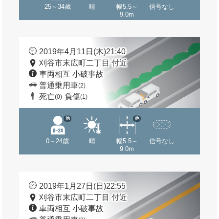
25～34歳
晴
幅5.5～
信号なし
9.0m
2019年4月11日(木)21:40
刈谷市末広町二丁目 付近
車両相互 小破事故
普通乗用車
(2)
死亡
負傷
(0)
(1)
他
他
0～24歳
晴
幅5.5～
信号なし
9.0m
2019年1月27日(日)22:55
刈谷市末広町二丁目 付近
車両相互 小破事故