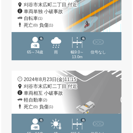
刈谷市末広町二丁目 付近
車両単独 小破事故
自転車
(1)
死亡
負傷
(0)
(1)
他
他
65～74歳
雨
幅9.0～
信号なし
13.0m
2024年8月23日(金)11:15
刈谷市末広町二丁目 付近
車両相互 小破事故
軽自動車
(2)
死亡
負傷
(0)
(1)
他
他