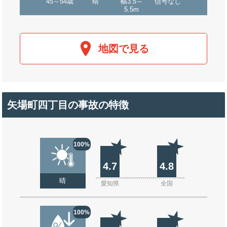
45～54歳
晴
幅3.5～
信号なし
5.5m
地図で見る
矢場町四丁目の事故の特徴
100%
4.7
4.8
晴
愛知県
全国
100%