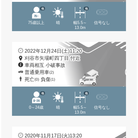
他
他
75歳以上
晴
幅5.5～
信号なし
13.0m
2022年12月24日(土)11:20
刈谷市矢場町四丁目 付近
車両相互 小破事故
普通乗用車
(2)
死亡
負傷
(0)
(1)
他
他
0～24歳
晴
幅5.5～
信号なし
13.0m
2020年11月17日(火)13:20