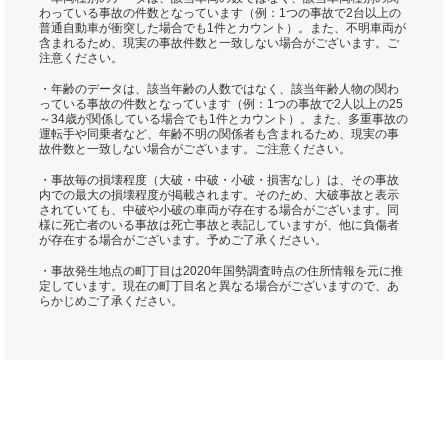
わっている事故の件数となっています（例：1つの事故で2台以上の
普通自動車が衝突した場合でも1件とカウント）。また、不明車両が
含まれるため、現実の事故件数と一致しない場合がございます。ご
注意ください。
・年齢のデータは、該当年齢の人数ではなく、該当年齢人物の関わ
っている事故の件数となっています（例：1つの事故で2人以上の25
～34歳が関係している場合でも1件とカウント）。また、多重事故の
運転手や同乗者など、年齢不明の関係者も含まれるため、現実の事
故件数と一致しない場合がございます。ご注意ください。
・事故毎の損壊程度（大破・中破・小破・損害なし）は、その事故
内での最大の損壊程度が掲載されます。そのため、大破事故と表示
されていても、中破や小破の車両が存在する場合がございます。同
様に死亡者のいる事故は死亡事故と表記していますが、他に負傷者
が存在する場合がございます。予めご了承ください。
・事故発生地点の町丁目は2020年国勢調査時点の住所情報を元に推
定しています。現在の町丁目名と異なる場合がございますので、あ
らかじめご了承ください。