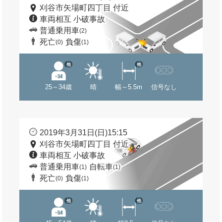
刈谷市矢場町四丁目 付近
車両相互 小破事故
普通乗用車
(2)
死亡
負傷
(0)
(1)
他
他
25～34歳
晴
幅～5.5m
信号なし
2019年3月31日(日)15:15
刈谷市矢場町四丁目 付近
車両相互 小破事故
普通乗用車
自転車
(1)
(1)
死亡
負傷
(0)
(1)
他
他