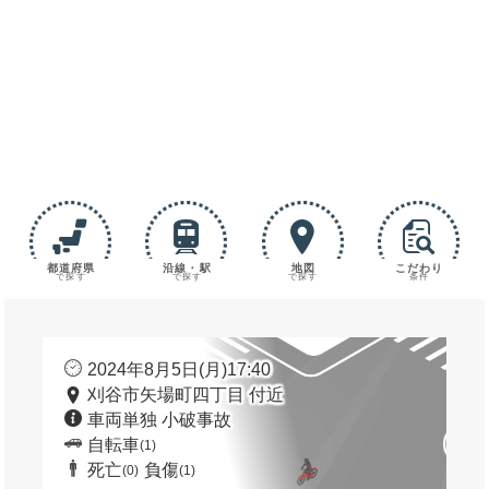
都道府県
沿線・駅
地図
こだわり
で探す
で探す
で探す
条件
2024年8月5日(月)17:40
刈谷市矢場町四丁目 付近
車両単独 小破事故
自転車
(1)
死亡
負傷
(0)
(1)