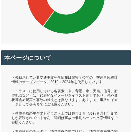
本ページについて
・掲載されている交通事故発生情報は警察庁公開の「交通事故統計
情報のオープンデータ」2019～2024年を使用しています。
・イラストに使用している各要素（車、背景、車、天候、信号、衝
突地点など）は、代表的なイメージをイラスト化しており、色や形
状等含め現実の事故の状況とは異なります。あくまで、事故のイメ
ージとして参考までにご活用ください。
・多重事故の場合でもイラスト上では最大２台（歩行者含む）まで
しか表現されていません。詳細は事故の個別ページの文字情報をご
参照ください。
・車両種別のデータは、該当車両の数ではなく、該当車両種別の関