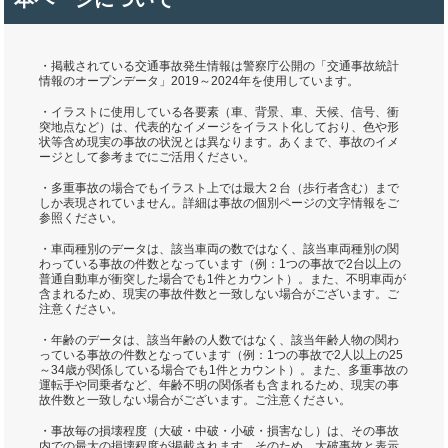
・掲載されている交通事故発生情報は警察庁公開の「交通事故統計
情報のオープンデータ」2019～2024年を使用しています。
・イラストに使用している各要素（車、背景、車、天候、信号、衝
突地点など）は、代表的なイメージをイラスト化しており、色や形
状等含め現実の事故の状況とは異なります。あくまで、事故のイメ
ージとして参考までにご活用ください。
・多重事故の場合でもイラスト上では最大２台（歩行者含む）まで
しか表現されていません。詳細は事故の個別ページの文字情報をご
参照ください。
・車両種別のデータは、該当車両の数ではなく、該当車両種別の関
わっている事故の件数となっています（例：1つの事故で2台以上の
普通自動車が衝突した場合でも1件とカウント）。また、不明車両が
含まれるため、現実の事故件数と一致しない場合がございます。ご
注意ください。
・年齢のデータは、該当年齢の人数ではなく、該当年齢人物の関わ
っている事故の件数となっています（例：1つの事故で2人以上の25
～34歳が関係している場合でも1件とカウント）。また、多重事故の
運転手や同乗者など、年齢不明の関係者も含まれるため、現実の事
故件数と一致しない場合がございます。ご注意ください。
・事故毎の損壊程度（大破・中破・小破・損害なし）は、その事故
内での最大の損壊程度が掲載されます。そのため、大破事故と表示