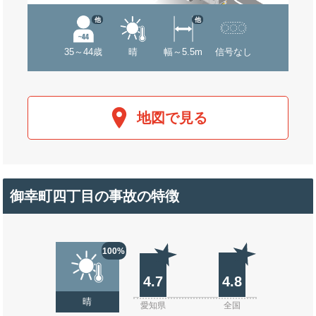
他
他
35～44歳
晴
幅～5.5m
信号なし
地図で見る
御幸町四丁目の事故の特徴
100%
4.7
4.8
晴
愛知県
全国