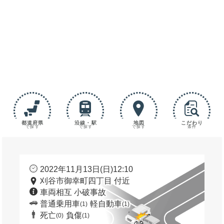
都道府県
沿線・駅
地図
こだわり
で探す
で探す
で探す
条件
2022年11月13日(日)12:10
刈谷市御幸町四丁目 付近
車両相互 小破事故
普通乗用車
軽自動車
(1)
(1)
死亡
負傷
(0)
(1)