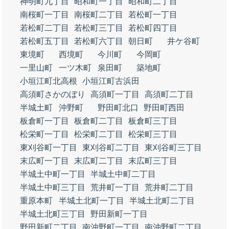
神明町九丁目
昭和町一丁目
昭和町二丁目
南桜町一丁目
南桜町二丁目
若松町一丁目
若松町二丁目
若松町三丁目
若松町四丁目
若松町五丁目
若松町六丁目
朝日町
井ケ谷町
東境町
西境町
今川町
今岡町
一里山町
一ツ木町
泉田町
築地町
小垣江町北高根
小垣江町古浜田
高須町さかのぼり
高須町一丁目
高須町二丁目
半城土町
沖野町
野田町北口
野田町西田
板倉町一丁目
板倉町二丁目
板倉町三丁目
松栄町一丁目
松栄町二丁目
松栄町三丁目
東刈谷町一丁目
東刈谷町二丁目
東刈谷町三丁目
末広町一丁目
末広町二丁目
末広町三丁目
半城土中町一丁目
半城土中町二丁目
半城土中町三丁目
荒井町一丁目
荒井町二丁目
重原本町
半城土北町一丁目
半城土北町二丁目
半城土北町三丁目
野田新町一丁目
野田新町二丁目
南沖野町一丁目
南沖野町二丁目