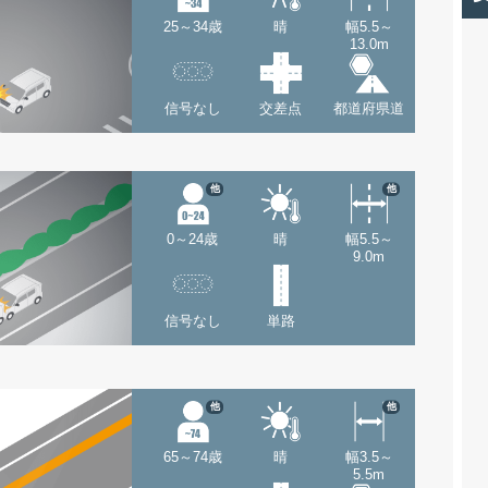
25～34歳
晴
幅5.5～
13.0m
信号なし
交差点
都道府県道
他
他
0～24歳
晴
幅5.5～
9.0m
信号なし
単路
他
他
65～74歳
晴
幅3.5～
5.5m