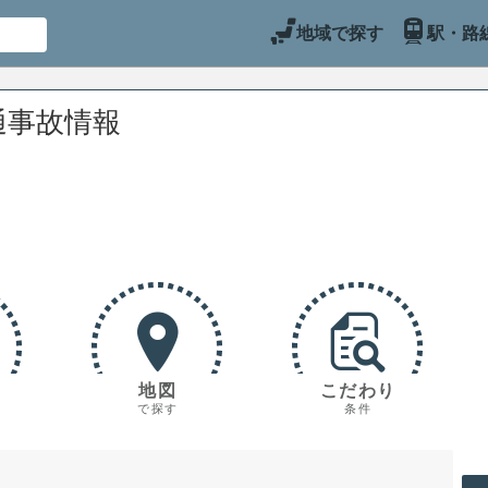
地域で探す
駅・路
通事故情報
地図
こだわり
で探す
条件