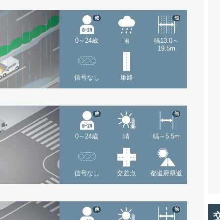
他
他
0～24歳
雨
幅13.0～
19.5m
信号なし
単路
他
他
0～24歳
晴
幅～5.5m
信号なし
交差点
都道府県道
他
他