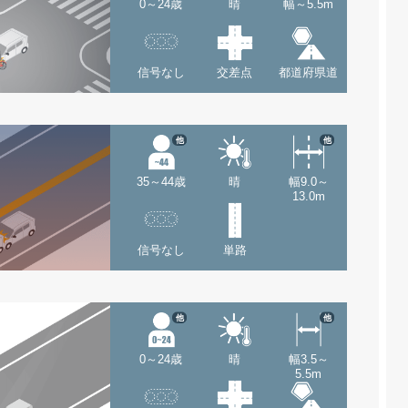
0～24歳
晴
幅～5.5m
信号なし
交差点
都道府県道
他
他
35～44歳
晴
幅9.0～
13.0m
信号なし
単路
他
他
0～24歳
晴
幅3.5～
5.5m