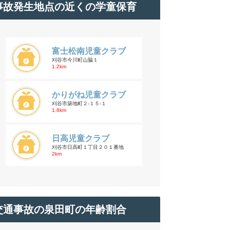
事故発生地点の近くの学童保育
富士松南児童クラブ
刈谷市今川町山脇１
1.2km
かりがね児童クラブ
刈谷市築地町２-１５-１
1.8km
日高児童クラブ
刈谷市日高町１丁目２０１番地
2km
交通事故の泉田町の年齢割合