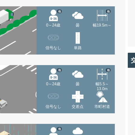
他
他
0～24歳
曇
幅19.5m～
信号なし
単路
他
他
0～24歳
曇
幅5.5～
13.0m
信号なし
交差点
市町村道
他