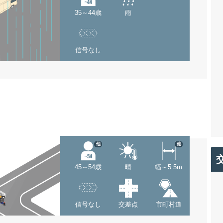
35～44歳
雨
信号なし
他
他
45～54歳
晴
幅～5.5m
信号なし
交差点
市町村道