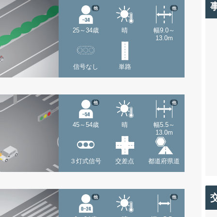
他
他
25～34歳
晴
幅9.0～
13.0m
信号なし
単路
他
他
45～54歳
晴
幅5.5～
13.0m
３灯式信号
交差点
都道府県道
他
他