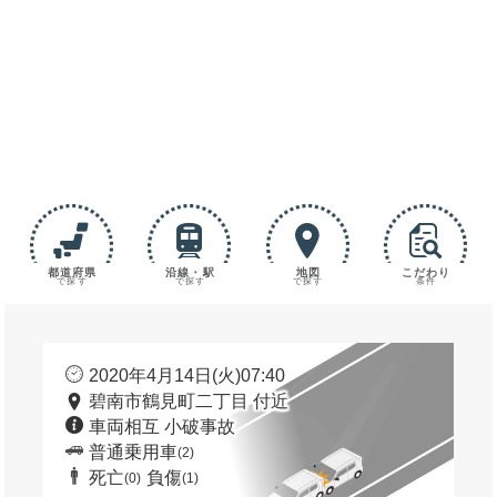
都道府県
沿線・駅
地図
こだわり
で探す
で探す
で探す
条件
2020年4月14日(火)07:40
碧南市鶴見町二丁目 付近
車両相互 小破事故
普通乗用車
(2)
死亡
負傷
(0)
(1)