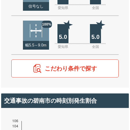
信号なし
愛知県
全国
100%
5.0
5.0
幅5.5～9.0m
愛知県
全国
こだわり条件で探す
交通事故の碧南市の時刻別発生割合