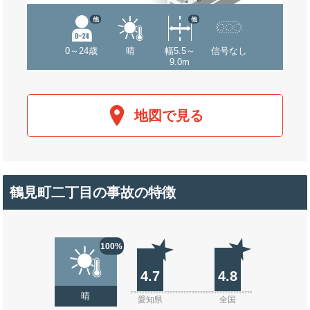
他
他
0～24歳
晴
幅5.5～
信号なし
9.0m
地図で見る
鶴見町二丁目の事故の特徴
100%
4.7
4.8
晴
愛知県
全国