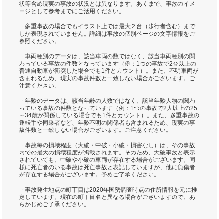
状等含め現実の事故の状況とは異なります。あくまで、事故のイメ
ージとして参考までにご活用ください。
・多重事故の場合でもイラスト上では最大２台（歩行者含む）まで
しか表現されていません。詳細は事故の個別ページの文字情報をご
参照ください。
・車両種別のデータは、該当車両の数ではなく、該当車両種別の関
わっている事故の件数となっています（例：1つの事故で2台以上の
普通自動車が衝突した場合でも1件とカウント）。また、不明車両が
含まれるため、現実の事故件数と一致しない場合がございます。ご
注意ください。
・年齢のデータは、該当年齢の人数ではなく、該当年齢人物の関わ
っている事故の件数となっています（例：1つの事故で2人以上の25
～34歳が関係している場合でも1件とカウント）。また、多重事故の
運転手や同乗者など、年齢不明の関係者も含まれるため、現実の事
故件数と一致しない場合がございます。ご注意ください。
・事故毎の損壊程度（大破・中破・小破・損害なし）は、その事故
内での最大の損壊程度が掲載されます。そのため、大破事故と表示
されていても、中破や小破の車両が存在する場合がございます。同
様に死亡者のいる事故は死亡事故と表記していますが、他に負傷者
が存在する場合がございます。予めご了承ください。
・事故発生地点の町丁目は2020年国勢調査時点の住所情報を元に推
定しています。現在の町丁目名と異なる場合がございますので、あ
らかじめご了承ください。