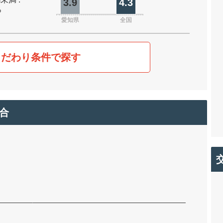
3.9
4.3
%
愛知県
全国
こだわり条件で探す
合