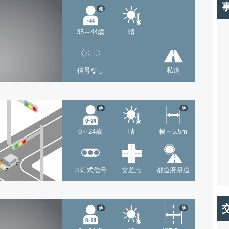
他
35～44歳
晴
信号なし
私道
他
他
0～24歳
晴
幅～5.5m
３灯式信号
交差点
都道府県道
他
他