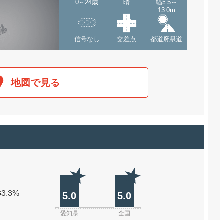
0～24歳
晴
幅5.5～
13.0m
信号なし
交差点
都道府県道
地図で見る
33.3%
5.0
5.0
愛知県
全国