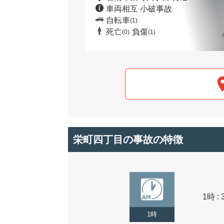
車両相互 小破事故
自転車
(1)
死亡
負傷
(0)
(1)
栄町四丁目の事故の特徴
1時 : 
1時