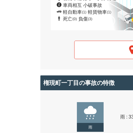
車両相互 小破事故
軽自動車
軽貨物車
(1)
(1)
死亡
負傷
(0)
(3)
権現町一丁目の事故の特徴
雨 : 3
雨