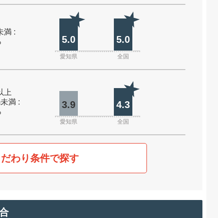
未満 :
5.0
5.0
%
愛知県
全国
m以上
m未満 :
3.9
4.3
%
愛知県
全国
こだわり条件で探す
合