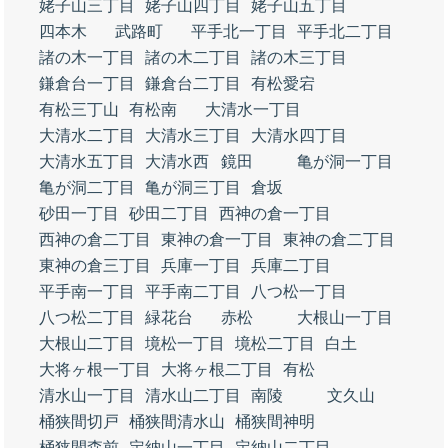
姥子山三丁目
姥子山四丁目
姥子山五丁目
四本木
武路町
平手北一丁目
平手北二丁目
諸の木一丁目
諸の木二丁目
諸の木三丁目
鎌倉台一丁目
鎌倉台二丁目
有松愛宕
有松三丁山
有松南
大清水一丁目
大清水二丁目
大清水三丁目
大清水四丁目
大清水五丁目
大清水西
鏡田
亀が洞一丁目
亀が洞二丁目
亀が洞三丁目
倉坂
砂田一丁目
砂田二丁目
西神の倉一丁目
西神の倉二丁目
東神の倉一丁目
東神の倉二丁目
東神の倉三丁目
兵庫一丁目
兵庫二丁目
平手南一丁目
平手南二丁目
八つ松一丁目
八つ松二丁目
緑花台
赤松
大根山一丁目
大根山二丁目
境松一丁目
境松二丁目
白土
大将ヶ根一丁目
大将ヶ根二丁目
有松
清水山一丁目
清水山二丁目
南陵
文久山
桶狭間切戸
桶狭間清水山
桶狭間神明
桶狭間森前
定納山一丁目
定納山二丁目