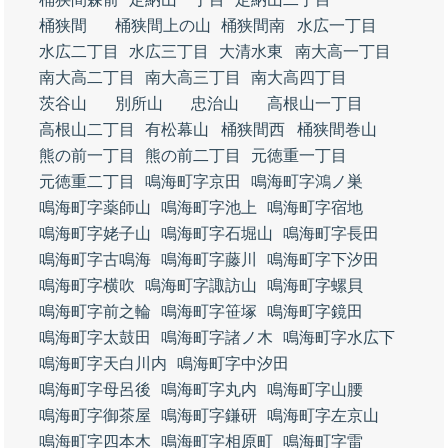
桶狭間
桶狭間上の山
桶狭間南
水広一丁目
水広二丁目
水広三丁目
大清水東
南大高一丁目
南大高二丁目
南大高三丁目
南大高四丁目
茨谷山
別所山
忠治山
高根山一丁目
高根山二丁目
有松幕山
桶狭間西
桶狭間巻山
熊の前一丁目
熊の前二丁目
元徳重一丁目
元徳重二丁目
鳴海町字京田
鳴海町字鴻ノ巣
鳴海町字薬師山
鳴海町字池上
鳴海町字宿地
鳴海町字姥子山
鳴海町字石堀山
鳴海町字長田
鳴海町字古鳴海
鳴海町字藤川
鳴海町字下汐田
鳴海町字横吹
鳴海町字諏訪山
鳴海町字螺貝
鳴海町字前之輪
鳴海町字笹塚
鳴海町字鏡田
鳴海町字太鼓田
鳴海町字諸ノ木
鳴海町字水広下
鳴海町字天白川内
鳴海町字中汐田
鳴海町字母呂後
鳴海町字丸内
鳴海町字山腰
鳴海町字御茶屋
鳴海町字鎌研
鳴海町字左京山
鳴海町字四本木
鳴海町字相原町
鳴海町字雷