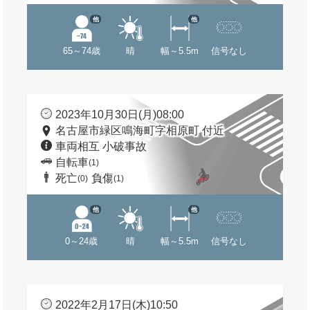
他
他
65～74歳
晴
幅～5.5m
信号なし
2023年10月30日(月)08:00
名古屋市緑区鳴海町字相原町 付近
車両相互 小破事故
自転車
(1)
死亡
負傷
(0)
(1)
他
他
0～24歳
晴
幅～5.5m
信号なし
2022年2月17日(木)10:50