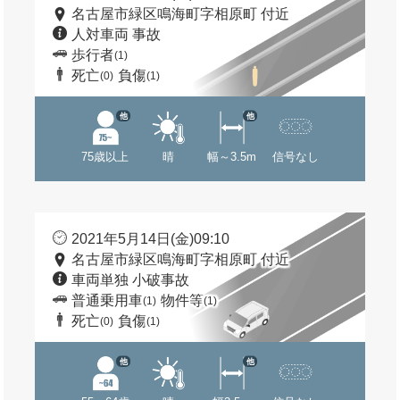
名古屋市緑区鳴海町字相原町 付近
人対車両 事故
歩行者
(1)
死亡
負傷
(0)
(1)
他
他
75歳以上
晴
幅～3.5m
信号なし
2021年5月14日(金)09:10
名古屋市緑区鳴海町字相原町 付近
車両単独 小破事故
普通乗用車
物件等
(1)
(1)
死亡
負傷
(0)
(1)
他
他