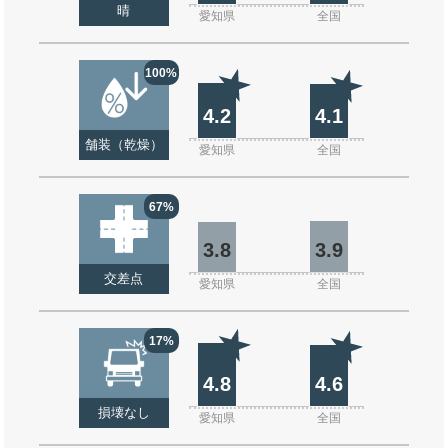
晴
愛知県
全国
100%
4.2
4.1
舗装（乾燥）
愛知県
全国
67%
3.8
3.9
交差点
愛知県
全国
17%
4.8
4.6
損壊なし
愛知県
全国