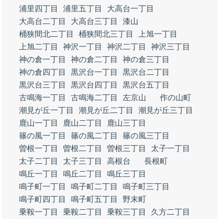
浦里四丁目
浦里五丁目
大高台一丁目
大高台二丁目
大高台三丁目
漆山
桶狭間北二丁目
桶狭間北三丁目
上旭一丁目
上旭二丁目
神沢一丁目
神沢二丁目
神沢三丁目
神の倉一丁目
神の倉二丁目
神の倉三丁目
神の倉四丁目
黒沢台一丁目
黒沢台二丁目
黒沢台三丁目
黒沢台四丁目
黒沢台五丁目
古鳴海一丁目
古鳴海二丁目
左京山
作の山町
潮見が丘一丁目
潮見が丘二丁目
潮見が丘三丁目
鹿山一丁目
鹿山二丁目
鹿山三丁目
篠の風一丁目
篠の風二丁目
篠の風三丁目
曽根一丁目
曽根二丁目
曽根三丁目
太子一丁目
太子二丁目
太子三丁目
高根台
長根町
鳴丘一丁目
鳴丘二丁目
鳴丘三丁目
鳴子町一丁目
鳴子町二丁目
鳴子町三丁目
鳴子町四丁目
鳴子町五丁目
野末町
乗鞍一丁目
乗鞍二丁目
乗鞍三丁目
久方二丁目