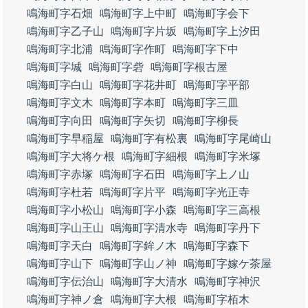
鳴海町字石畑
鳴海町字上中町
鳴海町字会下
鳴海町字乙子山
鳴海町字片坂
鳴海町字上汐田
鳴海町字北浦
鳴海町字作町
鳴海町字下中
鳴海町字城
鳴海町字砦
鳴海町字根古屋
鳴海町字白山
鳴海町字花井町
鳴海町字平部
鳴海町字文木
鳴海町字本町
鳴海町字三皿
鳴海町字向田
鳴海町字矢切
鳴海町字柳長
鳴海町字早稲屋
鳴海町字有松裏
鳴海町字尾崎山
鳴海町字大将ケ根
鳴海町字細根
鳴海町字米塚
鳴海町字赤塚
鳴海町字石田
鳴海町字上ノ山
鳴海町字杜若
鳴海町字片平
鳴海町字光正寺
鳴海町字小松山
鳴海町字小森
鳴海町字三高根
鳴海町字山王山
鳴海町字清水寺
鳴海町字丹下
鳴海町字天白
鳴海町字鉾ノ木
鳴海町字森下
鳴海町字山下
鳴海町字山ノ神
鳴海町字嫁ケ茶屋
鳴海町字伝治山
鳴海町字大清水
鳴海町字神沢
鳴海町字神ノ倉
鳴海町字大根
鳴海町字栢木