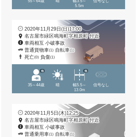
55～64歳
晴
幅3.5～
信号なし
5.5m
2020年11月29日(日)17:00
名古屋市緑区鳴海町字相原町 付近
車両相互 小破事故
普通貨物車
自転車
(1)
(1)
死亡
負傷
(0)
(1)
他
他
35～44歳
晴
幅5.5～
信号なし
13.0m
2020年11月5日(木)12:25
名古屋市緑区鳴海町字相原町 付近
車両相互 小破事故
普通乗用車
自転車
(1)
(1)