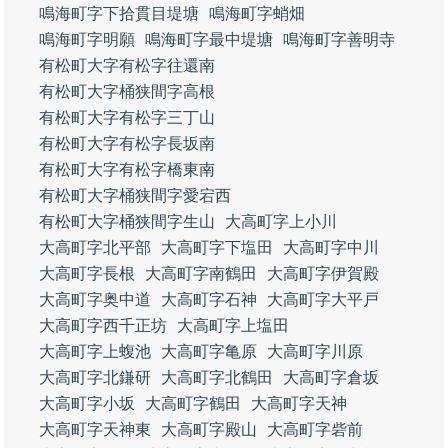
鳴海町字下拾貫目堤塘
鳴海町字蛸畑
鳴海町字明願
鳴海町字最中堤塘
鳴海町字善明寺
有松町大字有松字往還南
有松町大字桶狭間字高根
有松町大字有松字三丁山
有松町大字有松字長坂南
有松町大字有松字橋東南
有松町大字桶狭間字愛宕西
有松町大字桶狭間字生山
大高町字上小川
大高町字北平部
大高町字下塩田
大高町字中川
大高町字長根
大高町字南鶴田
大高町字伊賀殿
大高町字奥中道
大高町字石神
大高町字大平戸
大高町字西千正坊
大高町字上塩田
大高町字上蝮池
大高町字亀原
大高町字川原
大高町字北鎌研
大高町字北鶴田
大高町字倉坂
大高町字小坂
大高町字鶴田
大高町字天神
大高町字天神東
大高町字殿山
大高町字砦前