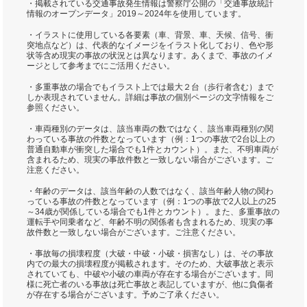
・掲載されている交通事故発生情報は警察庁公開の「交通事故統計
情報のオープンデータ」2019～2024年を使用しています。
・イラストに使用している各要素（車、背景、車、天候、信号、衝
突地点など）は、代表的なイメージをイラスト化しており、色や形
状等含め現実の事故の状況とは異なります。あくまで、事故のイメ
ージとして参考までにご活用ください。
・多重事故の場合でもイラスト上では最大２台（歩行者含む）まで
しか表現されていません。詳細は事故の個別ページの文字情報をご
参照ください。
・車両種別のデータは、該当車両の数ではなく、該当車両種別の関
わっている事故の件数となっています（例：1つの事故で2台以上の
普通自動車が衝突した場合でも1件とカウント）。また、不明車両が
含まれるため、現実の事故件数と一致しない場合がございます。ご
注意ください。
・年齢のデータは、該当年齢の人数ではなく、該当年齢人物の関わ
っている事故の件数となっています（例：1つの事故で2人以上の25
～34歳が関係している場合でも1件とカウント）。また、多重事故の
運転手や同乗者など、年齢不明の関係者も含まれるため、現実の事
故件数と一致しない場合がございます。ご注意ください。
・事故毎の損壊程度（大破・中破・小破・損害なし）は、その事故
内での最大の損壊程度が掲載されます。そのため、大破事故と表示
されていても、中破や小破の車両が存在する場合がございます。同
様に死亡者のいる事故は死亡事故と表記していますが、他に負傷者
が存在する場合がございます。予めご了承ください。