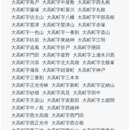
大高町字鳥戸
大高町字中屋敷
大高町字西丸根
大高町字藤塚
大高町字町屋川
大高町字丸根
大高町字坊主山
大高町字八幡
大高町字平部高根
大高町字鷲津
大高町字鷲津山
大高町字赤塚
大高町字一色山
大高町字一番割
大高町字斎山
大高町字杁前
大高町字東姥神
大高町字江明
大高町字追風
大高町字折戸
大高町字懸田
大高町字門田
大高町字釜野
大高町字上瀬木川西
大高町字川添
大高町字北大高畑
大高町字北横峯
大高町字儀長
大高町字紺屋町
大高町字神戸
大高町字三番割
大高町字三本木
大高町字正光寺峡
大高町字新町
大高町字定納山
大高町字砂畑
大高町字高見
大高町字田中
大高町字天楽山
大高町字寅新田
大高町字土廻間
大高町字中ノ島
大高町字西姥神
大高町字西大高畑
大高町字西門田
大高町字西正光寺
大高町字西古根