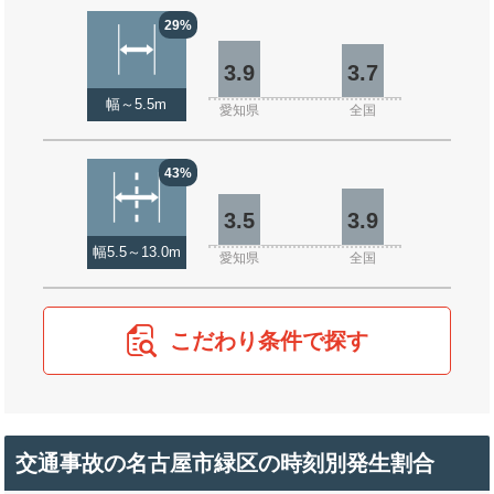
29%
3.9
3.7
幅～5.5m
愛知県
全国
43%
3.5
3.9
幅5.5～13.0m
愛知県
全国
こだわり条件で探す
交通事故の名古屋市緑区の時刻別発生割合