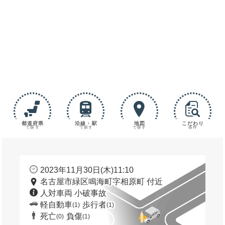
都道府県
沿線・駅
地図
こだわり
で探す
で探す
で探す
条件
2023年11月30日(木)11:10
名古屋市緑区鳴海町字相原町 付近
人対車両 小破事故
軽自動車
歩行者
(1)
(1)
死亡
負傷
(0)
(1)