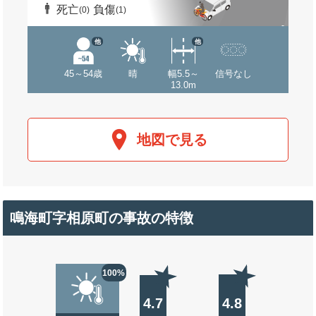
死亡
負傷
(0)
(1)
他
他
45～54歳
晴
幅5.5～
信号なし
13.0m
地図で見る
鳴海町字相原町の事故の特徴
100%
4.7
4.8