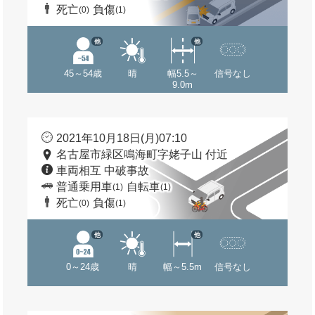
死亡
負傷
(0)
(1)
他
他
45～54歳
晴
幅5.5～
信号なし
9.0m
2021年10月18日(月)07:10
名古屋市緑区鳴海町字姥子山 付近
車両相互 中破事故
普通乗用車
自転車
(1)
(1)
死亡
負傷
(0)
(1)
他
他
0～24歳
晴
幅～5.5m
信号なし