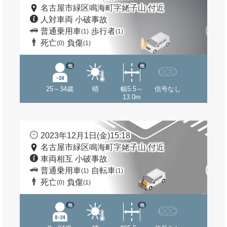
名古屋市緑区鳴海町字姥子山 付近
人対車両 小破事故
普通乗用車
歩行者
(1)
(1)
死亡
負傷
(0)
(1)
他
他
25～34歳
晴
幅5.5～
信号なし
13.0m
2023年12月1日(金)15:18
名古屋市緑区鳴海町字姥子山 付近
車両相互 小破事故
普通乗用車
自転車
(1)
(1)
死亡
負傷
(0)
(1)
他
他