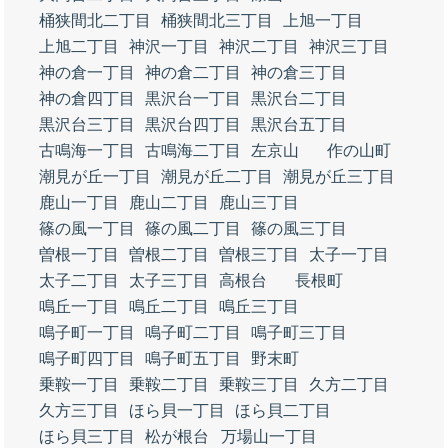
桶狭間北二丁目
桶狭間北三丁目
上旭一丁目
上旭二丁目
神沢一丁目
神沢二丁目
神沢三丁目
神の倉一丁目
神の倉二丁目
神の倉三丁目
神の倉四丁目
黒沢台一丁目
黒沢台二丁目
黒沢台三丁目
黒沢台四丁目
黒沢台五丁目
古鳴海一丁目
古鳴海二丁目
左京山
作の山町
潮見が丘一丁目
潮見が丘二丁目
潮見が丘三丁目
鹿山一丁目
鹿山二丁目
鹿山三丁目
篠の風一丁目
篠の風二丁目
篠の風三丁目
曽根一丁目
曽根二丁目
曽根三丁目
太子一丁目
太子二丁目
太子三丁目
高根台
長根町
鳴丘一丁目
鳴丘二丁目
鳴丘三丁目
鳴子町一丁目
鳴子町二丁目
鳴子町三丁目
鳴子町四丁目
鳴子町五丁目
野末町
乗鞍一丁目
乗鞍二丁目
乗鞍三丁目
久方二丁目
久方三丁目
ほら貝一丁目
ほら貝二丁目
ほら貝三丁目
松が根台
万場山一丁目