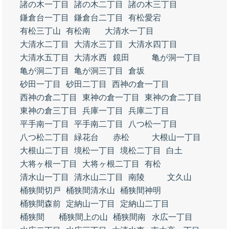
諸の木一丁目
諸の木二丁目
諸の木三丁目
鎌倉台一丁目
鎌倉台二丁目
有松愛宕
有松三丁山
有松南
大清水一丁目
大清水二丁目
大清水三丁目
大清水四丁目
大清水五丁目
大清水西
鏡田
亀が洞一丁目
亀が洞二丁目
亀が洞三丁目
倉坂
砂田一丁目
砂田二丁目
西神の倉一丁目
西神の倉二丁目
東神の倉一丁目
東神の倉二丁目
東神の倉三丁目
兵庫一丁目
兵庫二丁目
平手南一丁目
平手南二丁目
八つ松一丁目
八つ松二丁目
緑花台
赤松
大根山一丁目
大根山二丁目
境松一丁目
境松二丁目
白土
大将ヶ根一丁目
大将ヶ根二丁目
有松
清水山一丁目
清水山二丁目
南陵
文久山
桶狭間切戸
桶狭間清水山
桶狭間神明
桶狭間森前
定納山一丁目
定納山二丁目
桶狭間
桶狭間上の山
桶狭間南
水広一丁目