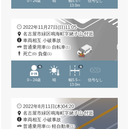
0～24歳
晴
幅5.5～
信号なし
13.0m
2022年11月27日(日)11:05
名古屋市緑区鳴海町字姥子山 付近
車両相互 小破事故
普通乗用車
自転車
(1)
(1)
死亡
負傷
(0)
(1)
他
他
0～24歳
晴
幅5.5～
信号なし
13.0m
2022年8月11日(木)04:20
名古屋市緑区鳴海町字姥子山 付近
車両相互 小破事故
普通乗用車
軽自動車
(1)
(1)