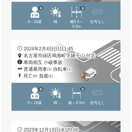
他
他
0～24歳
晴
幅5.5～
信号なし
9.0m
2024年2月4日(日)11:45
名古屋市緑区鳴海町字姥子山 付近
車両相互 小破事故
普通乗用車
自転車
(1)
(1)
死亡
負傷
(0)
(1)
他
他
0～24歳
晴
幅～5.5m
信号なし
2023年12月13日(水)20:00