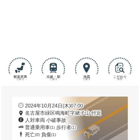
都道府県
沿線・駅
地図
こだわり
で探す
で探す
で探す
条件
2024年10月24日(木)07:00
名古屋市緑区鳴海町字姥子山 付近
人対車両 小破事故
普通乗用車
歩行者
(1)
(1)
死亡
負傷
(0)
(1)