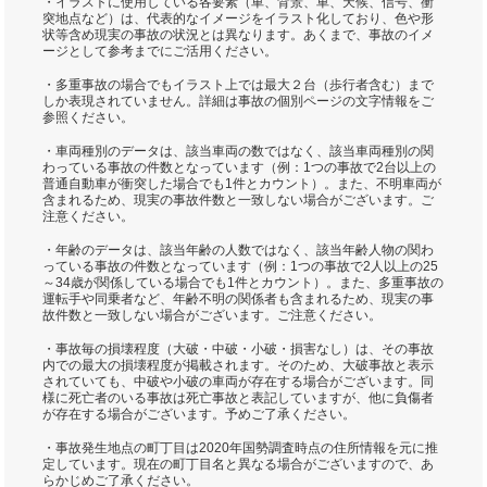
・イラストに使用している各要素（車、背景、車、天候、信号、衝
突地点など）は、代表的なイメージをイラスト化しており、色や形
状等含め現実の事故の状況とは異なります。あくまで、事故のイメ
ージとして参考までにご活用ください。
・多重事故の場合でもイラスト上では最大２台（歩行者含む）まで
しか表現されていません。詳細は事故の個別ページの文字情報をご
参照ください。
・車両種別のデータは、該当車両の数ではなく、該当車両種別の関
わっている事故の件数となっています（例：1つの事故で2台以上の
普通自動車が衝突した場合でも1件とカウント）。また、不明車両が
含まれるため、現実の事故件数と一致しない場合がございます。ご
注意ください。
・年齢のデータは、該当年齢の人数ではなく、該当年齢人物の関わ
っている事故の件数となっています（例：1つの事故で2人以上の25
～34歳が関係している場合でも1件とカウント）。また、多重事故の
運転手や同乗者など、年齢不明の関係者も含まれるため、現実の事
故件数と一致しない場合がございます。ご注意ください。
・事故毎の損壊程度（大破・中破・小破・損害なし）は、その事故
内での最大の損壊程度が掲載されます。そのため、大破事故と表示
されていても、中破や小破の車両が存在する場合がございます。同
様に死亡者のいる事故は死亡事故と表記していますが、他に負傷者
が存在する場合がございます。予めご了承ください。
・事故発生地点の町丁目は2020年国勢調査時点の住所情報を元に推
定しています。現在の町丁目名と異なる場合がございますので、あ
らかじめご了承ください。