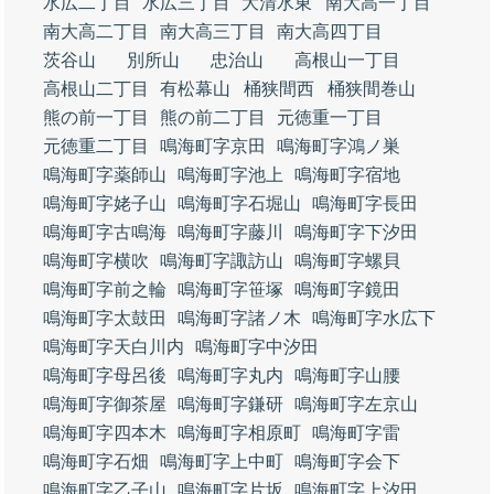
水広二丁目
水広三丁目
大清水東
南大高一丁目
南大高二丁目
南大高三丁目
南大高四丁目
茨谷山
別所山
忠治山
高根山一丁目
高根山二丁目
有松幕山
桶狭間西
桶狭間巻山
熊の前一丁目
熊の前二丁目
元徳重一丁目
元徳重二丁目
鳴海町字京田
鳴海町字鴻ノ巣
鳴海町字薬師山
鳴海町字池上
鳴海町字宿地
鳴海町字姥子山
鳴海町字石堀山
鳴海町字長田
鳴海町字古鳴海
鳴海町字藤川
鳴海町字下汐田
鳴海町字横吹
鳴海町字諏訪山
鳴海町字螺貝
鳴海町字前之輪
鳴海町字笹塚
鳴海町字鏡田
鳴海町字太鼓田
鳴海町字諸ノ木
鳴海町字水広下
鳴海町字天白川内
鳴海町字中汐田
鳴海町字母呂後
鳴海町字丸内
鳴海町字山腰
鳴海町字御茶屋
鳴海町字鎌研
鳴海町字左京山
鳴海町字四本木
鳴海町字相原町
鳴海町字雷
鳴海町字石畑
鳴海町字上中町
鳴海町字会下
鳴海町字乙子山
鳴海町字片坂
鳴海町字上汐田