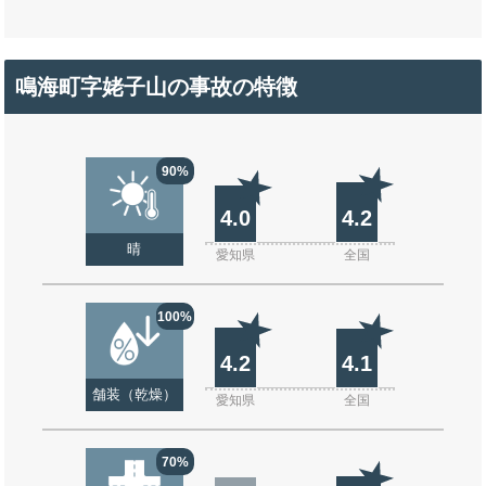
鳴海町字姥子山の事故の特徴
90%
4.0
4.2
晴
愛知県
全国
100%
4.2
4.1
舗装（乾燥）
愛知県
全国
70%