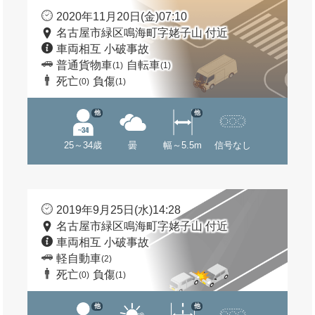
2020年11月20日(金)07:10
名古屋市緑区鳴海町字姥子山 付近
車両相互 小破事故
普通貨物車
自転車
(1)
(1)
死亡
負傷
(0)
(1)
他
他
25～34歳
曇
幅～5.5m
信号なし
2019年9月25日(水)14:28
名古屋市緑区鳴海町字姥子山 付近
車両相互 小破事故
軽自動車
(2)
死亡
負傷
(0)
(1)
他
他