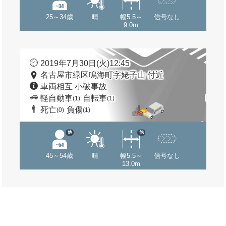
25～34歳
晴
幅5.5～
信号なし
9.0m
2019年7月30日(火)12:45
名古屋市緑区鳴海町字姥子山 付近
車両相互 小破事故
軽自動車
自転車
(1)
(1)
死亡
負傷
(0)
(1)
他
他
45～54歳
晴
幅5.5～
信号なし
13.0m