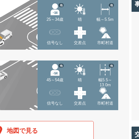
他
他
25～34歳
晴
幅～5.5m
信号なし
交差点
市町村道
他
他
45～54歳
晴
幅5.5～
13.0m
信号なし
交差点
市町村道
地図で見る