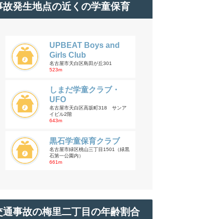
事故発生地点の近くの学童保育
UPBEAT Boys and
Girls Club
名古屋市天白区島田が丘301
523m
しまだ学童クラブ・
UFO
名古屋市天白区高坂町318 サンア
イビル2階
643m
黒石学童保育クラブ
名古屋市緑区桃山三丁目1501（緑黒
石第一公園内）
661m
交通事故の梅里二丁目の年齢割合