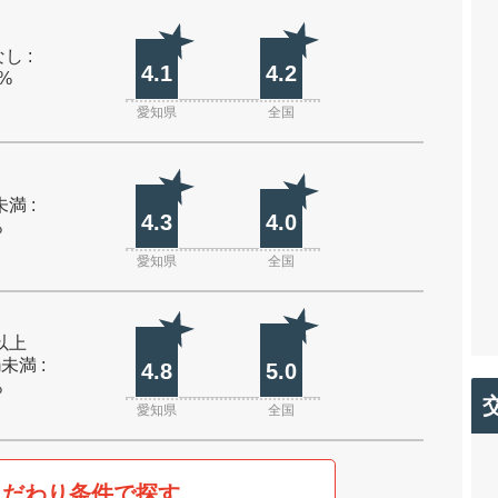
し :
4.1
4.2
0%
愛知県
全国
未満 :
4.3
4.0
%
愛知県
全国
m以上
m未満 :
4.8
5.0
%
愛知県
全国
こだわり条件で探す