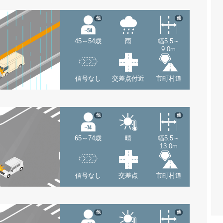
他
他
45～54歳
雨
幅5.5～
9.0m
信号なし
交差点付近
市町村道
他
他
65～74歳
晴
幅5.5～
13.0m
信号なし
交差点
市町村道
他
他