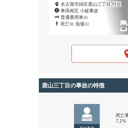
名古屋市緑区鹿山三丁目 付近
車両相互 小破事故
普通乗用車
(2)
死亡
負傷
(0)
(1)
鹿山三丁目の事故の特徴
死亡事
7.1%