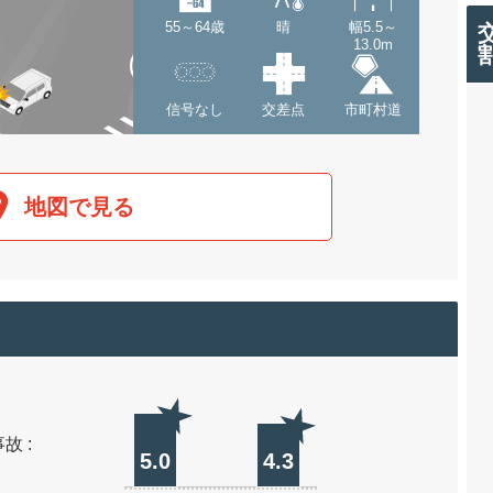
55～64歳
晴
幅5.5～
13.0m
信号なし
交差点
市町村道
地図で見る
故 :
5.0
4.3