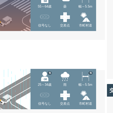
55～64歳
曇
幅～5.5m
信号なし
交差点
市町村道
他
他
25～34歳
雨
幅～5.5m
信号なし
交差点
市町村道