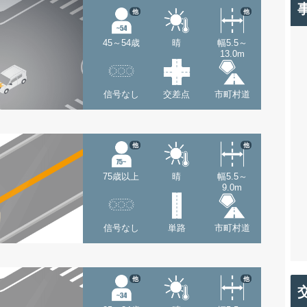
他
他
45～54歳
晴
幅5.5～
13.0m
信号なし
交差点
市町村道
他
他
75歳以上
晴
幅5.5～
9.0m
信号なし
単路
市町村道
他
他