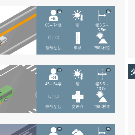
他
他
65～74歳
晴
幅3.5～
5.5m
信号なし
単路
市町村道
他
他
45～54歳
晴
幅5.5～
13.0m
信号なし
交差点
市町村道
他
他