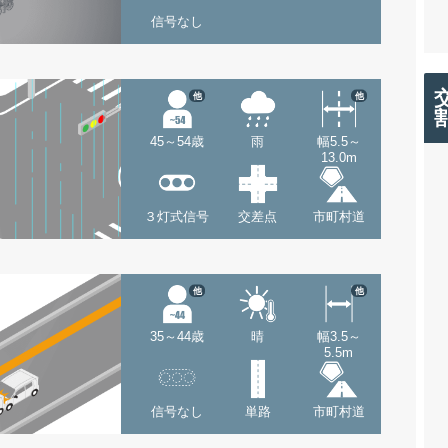
信号なし
他
他
45～54歳
雨
幅5.5～
13.0m
３灯式信号
交差点
市町村道
他
他
35～44歳
晴
幅3.5～
5.5m
信号なし
単路
市町村道