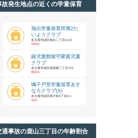
事故発生地点の近くの学童保育
旭出学童保育所第2た
いようクラブ
名古屋市緑区旭出二丁目1122
163m
緑児童館留守家庭児童
クラブ
名古屋市緑区相原郷二丁目701
902m
鳴子戸笠学童保育あす
なろクラブ(A)
名古屋市緑区鳴子町4丁目6-1
1km
交通事故の鹿山三丁目の年齢割合