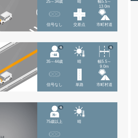
25～34歳
晴
幅5.5～
13.0m
信号なし
交差点
市町村道
他
他
35～44歳
晴
幅5.5～
9.0m
信号なし
単路
市町村道
他
75歳以上
晴