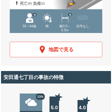
死亡
負傷
(0)
(2)
他
他
55～64歳
晴
幅3.5～
信号なし
5.5m
地図で見る
安田通七丁目の事故の特徴
33%
5.0
4.0