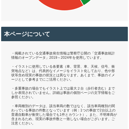
本ページについて
・掲載されている交通事故発生情報は警察庁公開の「交通事故統計
情報のオープンデータ」2019～2024年を使用しています。
・イラストに使用している各要素（車、背景、車、天候、信号、衝
突地点など）は、代表的なイメージをイラスト化しており、色や形
状等含め現実の事故の状況とは異なります。あくまで、事故のイメ
ージとして参考までにご活用ください。
・多重事故の場合でもイラスト上では最大２台（歩行者含む）まで
しか表現されていません。詳細は事故の個別ページの文字情報をご
参照ください。
・車両種別のデータは、該当車両の数ではなく、該当車両種別の関
わっている事故の件数となっています（例：1つの事故で2台以上の
普通自動車が衝突した場合でも1件とカウント）。また、不明車両が
含まれるため、現実の事故件数と一致しない場合がございます。ご
注意ください。