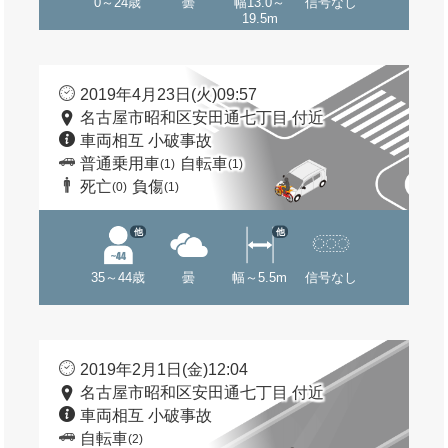
0～24歳
曇
幅13.0～
信号なし
19.5m
2019年4月23日(火)09:57
名古屋市昭和区安田通七丁目 付近
車両相互 小破事故
普通乗用車
自転車
(1)
(1)
死亡
負傷
(0)
(1)
他
他
35～44歳
曇
幅～5.5m
信号なし
2019年2月1日(金)12:04
名古屋市昭和区安田通七丁目 付近
車両相互 小破事故
自転車
(2)