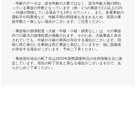
・年齢のデータは、該当年齢の人数ではなく、該当年齢人物の関わ
っている事故の件数となっています（例：1つの事故で2人以上の25
～34歳が関係している場合でも1件とカウント）。また、多重事故の
運転手や同乗者など、年齢不明の関係者も含まれるため、現実の事
故件数と一致しない場合がございます。ご注意ください。
・事故毎の損壊程度（大破・中破・小破・損害なし）は、その事故
内での最大の損壊程度が掲載されます。そのため、大破事故と表示
されていても、中破や小破の車両が存在する場合がございます。同
様に死亡者のいる事故は死亡事故と表記していますが、他に負傷者
が存在する場合がございます。予めご了承ください。
・事故発生地点の町丁目は2020年国勢調査時点の住所情報を元に推
定しています。現在の町丁目名と異なる場合がございますので、あ
らかじめご了承ください。