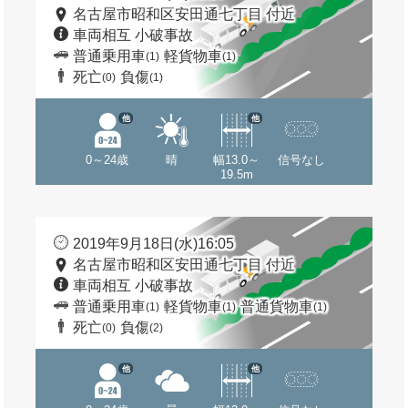
名古屋市昭和区安田通七丁目 付近
車両相互 小破事故
普通乗用車
軽貨物車
(1)
(1)
死亡
負傷
(0)
(1)
他
他
0～24歳
晴
幅13.0～
信号なし
19.5m
2019年9月18日(水)16:05
名古屋市昭和区安田通七丁目 付近
車両相互 小破事故
普通乗用車
軽貨物車
普通貨物車
(1)
(1)
(1)
死亡
負傷
(0)
(2)
他
他