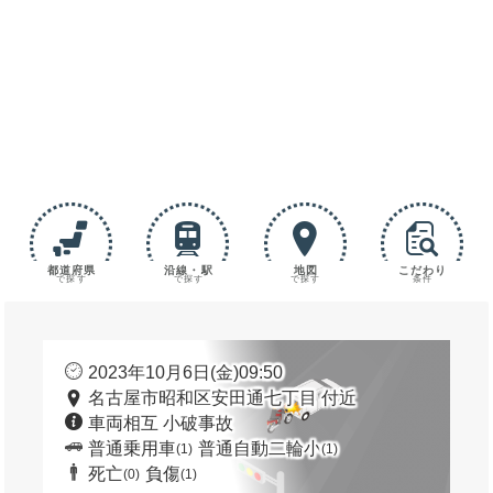
都道府県
沿線・駅
地図
こだわり
で探す
で探す
で探す
条件
2023年10月6日(金)09:50
名古屋市昭和区安田通七丁目 付近
車両相互 小破事故
普通乗用車
普通自動二輪小
(1)
(1)
死亡
負傷
(0)
(1)