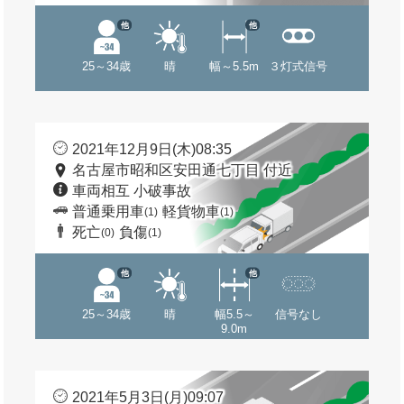
他
他
25～34歳
晴
幅～5.5m
３灯式信号
2021年12月9日(木)08:35
名古屋市昭和区安田通七丁目 付近
車両相互 小破事故
普通乗用車
軽貨物車
(1)
(1)
死亡
負傷
(0)
(1)
他
他
25～34歳
晴
幅5.5～
信号なし
9.0m
2021年5月3日(月)09:07