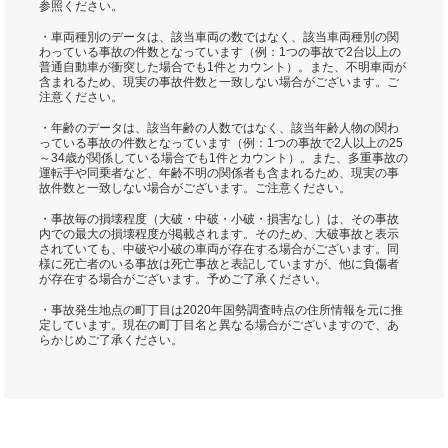
参照ください。
・車両種別のデータは、該当車両の数ではなく、該当車両種別の関
わっている事故の件数となっています（例：1つの事故で2台以上の
普通自動車が衝突した場合でも1件とカウント）。また、不明車両が
含まれるため、現実の事故件数と一致しない場合がございます。ご
注意ください。
・年齢のデータは、該当年齢の人数ではなく、該当年齢人物の関わ
っている事故の件数となっています（例：1つの事故で2人以上の25
～34歳が関係している場合でも1件とカウント）。また、多重事故の
運転手や同乗者など、年齢不明の関係者も含まれるため、現実の事
故件数と一致しない場合がございます。ご注意ください。
・事故毎の損壊程度（大破・中破・小破・損害なし）は、その事故
内での最大の損壊程度が掲載されます。そのため、大破事故と表示
されていても、中破や小破の車両が存在する場合がございます。同
様に死亡者のいる事故は死亡事故と表記していますが、他に負傷者
が存在する場合がございます。予めご了承ください。
・事故発生地点の町丁目は2020年国勢調査時点の住所情報を元に推
定しています。現在の町丁目名と異なる場合がございますので、あ
らかじめご了承ください。