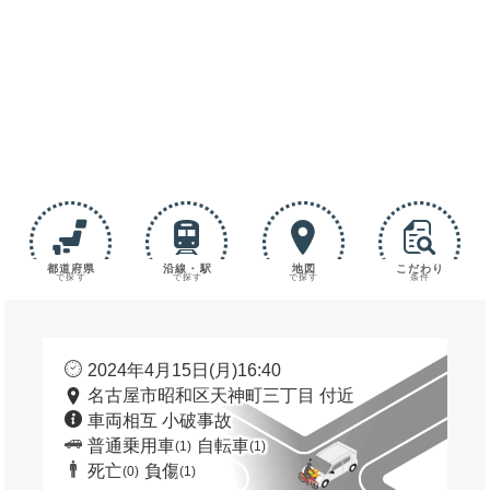
都道府県
沿線・駅
地図
こだわり
で探す
で探す
で探す
条件
2024年4月15日(月)16:40
名古屋市昭和区天神町三丁目 付近
車両相互 小破事故
普通乗用車
自転車
(1)
(1)
死亡
負傷
(0)
(1)