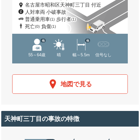
名古屋市昭和区天神町三丁目 付近
人対車両 小破事故
普通乗用車
歩行者
(1)
(1)
死亡
負傷
(0)
(1)
他
他
55～64歳
晴
幅～5.5m
信号なし
地図で見る
天神町三丁目の事故の特徴