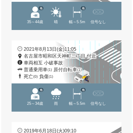
他
他
35～44歳
晴
幅～5.5m
信号なし
2021年8月13日(金)11:05
名古屋市昭和区天神町三丁目 付近
車両相互 小破事故
普通乗用車
原付自転車
(1)
(1)
死亡
負傷
(0)
(1)
他
他
25～34歳
雨
幅～5.5m
信号なし
2019年6月18日(火)09:10