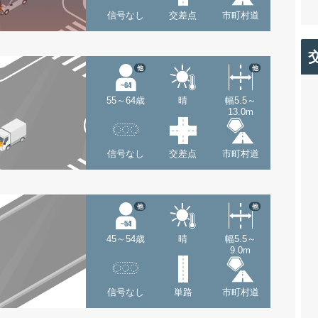
信号なし
交差点
市町村道
他
他
55～64歳
晴
幅5.5～
13.0m
信号なし
交差点
市町村道
他
他
45～54歳
晴
幅5.5～
9.0m
信号なし
単路
市町村道