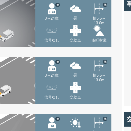
他
他
0～24歳
曇
幅5.5～
13.0m
信号なし
交差点
市町村道
他
他
0～24歳
曇
幅5.5～
13.0m
信号なし
交差点
他
他