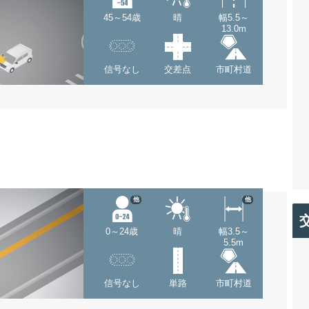
45～54歳
晴
幅5.5～
13.0m
信号なし
交差点
市町村道
他
他
0～24歳
晴
幅3.5～
5.5m
信号なし
単路
市町村道