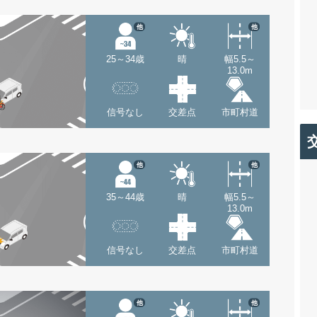
他
他
25～34歳
晴
幅5.5～
13.0m
信号なし
交差点
市町村道
他
他
35～44歳
晴
幅5.5～
13.0m
信号なし
交差点
市町村道
他
他