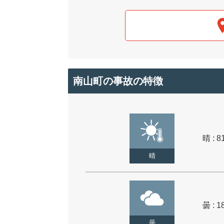
南山町の事故の特徴
晴 : 8
晴
曇 : 1
曇