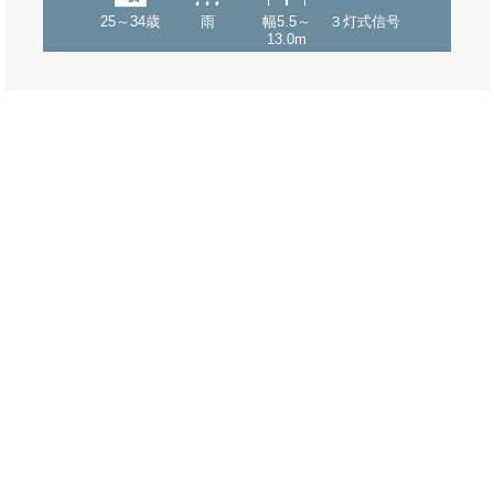
25～34歳
雨
幅5.5～
３灯式信号
13.0m