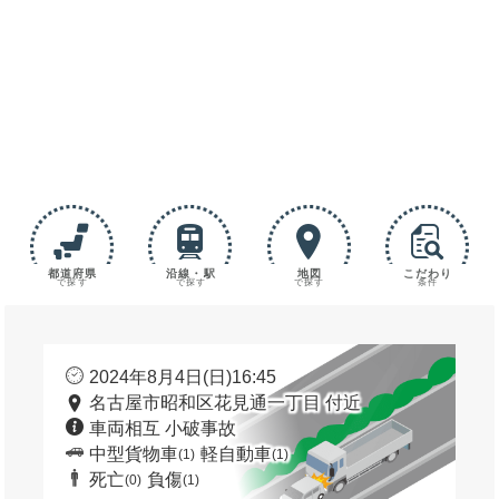
都道府県
沿線・駅
地図
こだわり
で探す
で探す
で探す
条件
2024年8月4日(日)16:45
名古屋市昭和区花見通一丁目 付近
車両相互 小破事故
中型貨物車
軽自動車
(1)
(1)
死亡
負傷
(0)
(1)