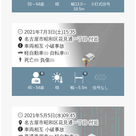
55～64歳
晴
幅13.0～
３灯式信号
19.5m
2021年7月3日(土)15:35
名古屋市昭和区花見通一丁目 付近
車両相互 小破事故
軽自動車
自転車
(1)
(1)
死亡
負傷
(0)
(1)
他
他
45～54歳
晴
幅～5.5m
信号なし
2021年5月5日(水)09:45
名古屋市昭和区花見通一丁目 付近
車両相互 小破事故