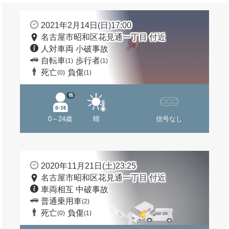
2021年2月14日(日)17:00
名古屋市昭和区花見通一丁目 付近
人対車両 小破事故
自転車
歩行者
(1)
(1)
死亡
負傷
(0)
(1)
他
0～24歳
晴
信号なし
2020年11月21日(土)23:25
名古屋市昭和区花見通一丁目 付近
車両相互 中破事故
普通乗用車
(2)
死亡
負傷
(0)
(1)