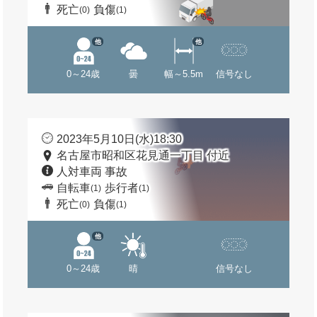
死亡
負傷
(0)
(1)
他
他
0～24歳
曇
幅～5.5m
信号なし
2023年5月10日(水)18:30
名古屋市昭和区花見通一丁目 付近
人対車両 事故
自転車
歩行者
(1)
(1)
死亡
負傷
(0)
(1)
他
0～24歳
晴
信号なし