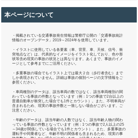
本ページについて
・掲載されている交通事故発生情報は警察庁公開の「交通事故統計
情報のオープンデータ」2019～2024年を使用しています。
・イラストに使用している各要素（車、背景、車、天候、信号、衝
突地点など）は、代表的なイメージをイラスト化しており、色や形
状等含め現実の事故の状況とは異なります。あくまで、事故のイメ
ージとして参考までにご活用ください。
・多重事故の場合でもイラスト上では最大２台（歩行者含む）まで
しか表現されていません。詳細は事故の個別ページの文字情報をご
参照ください。
・車両種別のデータは、該当車両の数ではなく、該当車両種別の関
わっている事故の件数となっています（例：1つの事故で2台以上の
普通自動車が衝突した場合でも1件とカウント）。また、不明車両が
含まれるため、現実の事故件数と一致しない場合がございます。ご
注意ください。
・年齢のデータは、該当年齢の人数ではなく、該当年齢人物の関わ
っている事故の件数となっています（例：1つの事故で2人以上の25
～34歳が関係している場合でも1件とカウント）。また、多重事故の
運転手や同乗者など、年齢不明の関係者も含まれるため、現実の事