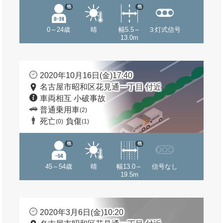
他
他
0～24歳
晴
幅5.5～
３灯式信号
13.0m
2020年10月16日(金)17:40
名古屋市昭和区花見通一丁目 付近
車両相互 小破事故
普通乗用車
(2)
死亡
負傷
(0)
(1)
他
他
45～54歳
晴
幅13.0～
信号なし
19.5m
2020年3月6日(金)10:20