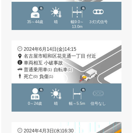
他
他
35～44歳
晴
幅9.0～
３灯式信号
13.0m
2024年6月14日(金)14:15
名古屋市昭和区花見通一丁目 付近
車両相互 小破事故
普通乗用車
自転車
(1)
(1)
死亡
負傷
(0)
(1)
他
他
0～24歳
晴
幅～5.5m
信号なし
2024年4月3日(水)16:30