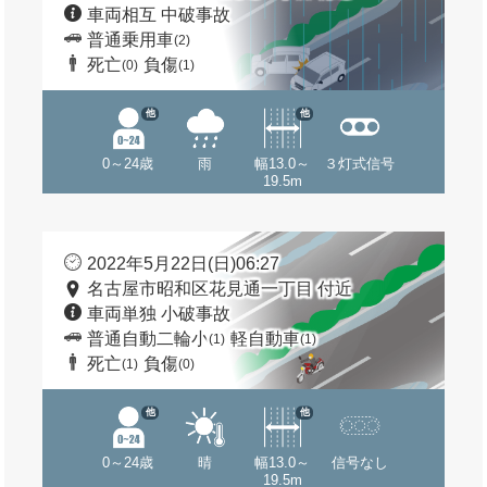
車両相互 中破事故
普通乗用車
(2)
死亡
負傷
(0)
(1)
他
他
0～24歳
雨
幅13.0～
３灯式信号
19.5m
2022年5月22日(日)06:27
名古屋市昭和区花見通一丁目 付近
車両単独 小破事故
普通自動二輪小
軽自動車
(1)
(1)
死亡
負傷
(1)
(0)
他
他
0～24歳
晴
幅13.0～
信号なし
19.5m