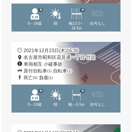
他
他
0～24歳
晴
幅13.0～
信号なし
19.5m
2021年12月23日(木)16:30
名古屋市昭和区花見通一丁目 付近
車両相互 小破事故
原付自転車
自転車
(1)
(1)
死亡
負傷
(0)
(1)
他
他
0～24歳
晴
幅～5.5m
信号なし