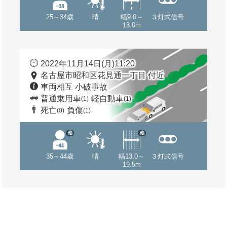
25～34歳
晴
幅9.0～
３灯式信号
13.0m
2022年11月14日(月)11:20
名古屋市昭和区花見通一丁目 付近
車両相互 小破事故
普通乗用車
軽自動車
(1)
(1)
死亡
負傷
(0)
(1)
他
他
35～44歳
晴
幅13.0～
３灯式信号
19.5m