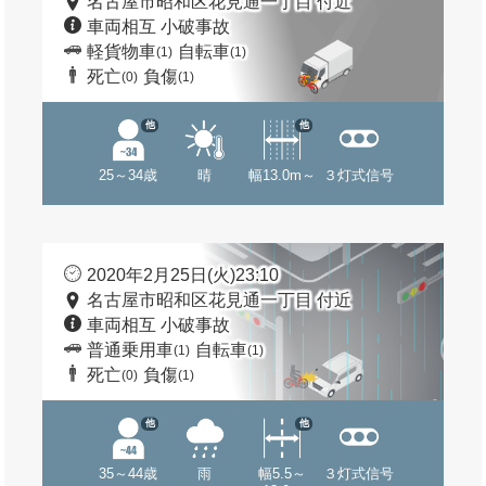
名古屋市昭和区花見通一丁目 付近
車両相互 小破事故
軽貨物車
自転車
(1)
(1)
死亡
負傷
(0)
(1)
他
他
25～34歳
晴
幅13.0m～
３灯式信号
2020年2月25日(火)23:10
名古屋市昭和区花見通一丁目 付近
車両相互 小破事故
普通乗用車
自転車
(1)
(1)
死亡
負傷
(0)
(1)
他
他
35～44歳
雨
幅5.5～
３灯式信号