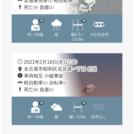
普通乗用車
軽自動車
(1)
(1)
死亡
負傷
(0)
(1)
他
他
45～54歳
雨
幅5.5～
３灯式信号
13.0m
2021年2月18日(木)17:30
名古屋市昭和区花見通一丁目 付近
車両相互 小破事故
軽自動車
自転車
(1)
(1)
死亡
負傷
(0)
(1)
他
他
45～54歳
曇
幅～5.5m
信号なし