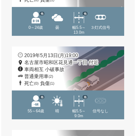
(0)
(1)
他
他
0～24歳
曇
幅5.5～
３灯式信号
13.0m
2019年5月13日(月)19:00
名古屋市昭和区花見通一丁目 付近
車両相互 小破事故
普通乗用車
(2)
死亡
負傷
(0)
(1)
他
他
55～64歳
晴
幅5.5～
信号なし
9.0m