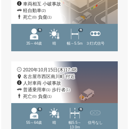
車両相互 小破事故
軽自動車
(2)
死亡
負傷
(0)
(1)
他
他
35～44歳
晴
幅～5.5m
３灯式信号
2020年10月15日(木)17:48
名古屋市西区南川町 付近
人対車両 小破事故
普通乗用車
歩行者
(1)
(1)
死亡
負傷
(0)
(1)
他
他
55～64歳
晴
幅5.5～
信号なし
13.0m