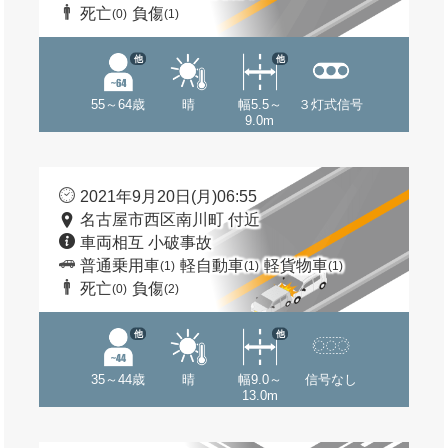
死亡
負傷
(0)
(1)
他
他
55～64歳
晴
幅5.5～
３灯式信号
9.0m
2021年9月20日(月)06:55
名古屋市西区南川町 付近
車両相互 小破事故
普通乗用車
軽自動車
軽貨物車
(1)
(1)
(1)
死亡
負傷
(0)
(2)
他
他
35～44歳
晴
幅9.0～
信号なし
13.0m