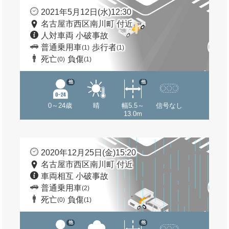
2021年5月12日(水)12:30
名古屋市西区南川町 付近
人対車両 小破事故
普通乗用車
歩行者
(1)
(1)
死亡
負傷
(0)
(1)
他
他
0～24歳
晴
幅5.5～
信号なし
13.0m
2020年12月25日(金)15:20
名古屋市西区南川町 付近
車両相互 小破事故
普通乗用車
(2)
死亡
負傷
(0)
(1)
他
他