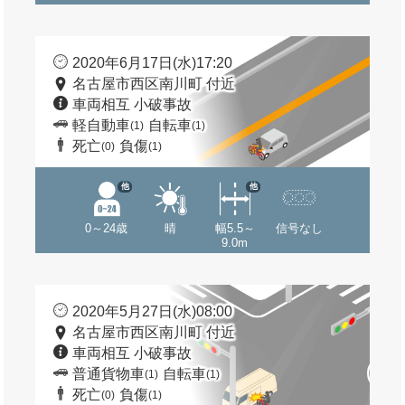
2020年6月17日(水)17:20
名古屋市西区南川町 付近
車両相互 小破事故
軽自動車
自転車
(1)
(1)
死亡
負傷
(0)
(1)
他
他
0～24歳
晴
幅5.5～
信号なし
9.0m
2020年5月27日(水)08:00
名古屋市西区南川町 付近
車両相互 小破事故
普通貨物車
自転車
(1)
(1)
死亡
負傷
(0)
(1)