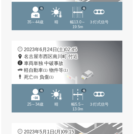
他
他
35～44歳
晴
幅13.0～
３灯式信号
19.5m
2023年6月24日(土)02:45
名古屋市西区南川町 付近
車両単独 中破事故
軽自動車
物件等
(1)
(1)
死亡
負傷
(0)
(1)
他
他
25～34歳
晴
幅5.5～
３灯式信号
13.0m
2023年5月1日(月)09:15