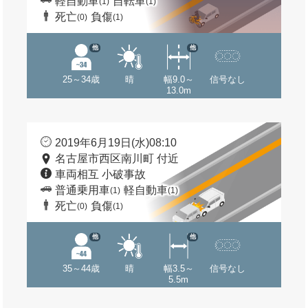
軽自動車
自転車
(1)
(1)
死亡
負傷
(0)
(1)
他
他
25～34歳
晴
幅9.0～
信号なし
13.0m
2019年6月19日(水)08:10
名古屋市西区南川町 付近
車両相互 小破事故
普通乗用車
軽自動車
(1)
(1)
死亡
負傷
(0)
(1)
他
他
35～44歳
晴
幅3.5～
信号なし
5.5m