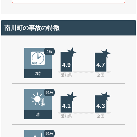
南川町の事故の特徴
4%
4.9
4.7
2時
愛知県
全国
91%
4.1
4.3
晴
愛知県
全国
91%