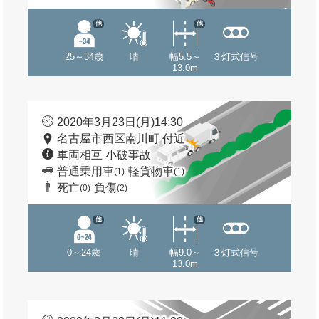
他
他
25～34歳
晴
幅5.5～
３灯式信号
13.0m
2020年3月23日(月)14:30
名古屋市西区南川町 付近
車両相互 小破事故
普通乗用車
軽貨物車
(1)
(1)
死亡
負傷
(0)
(2)
他
他
0～24歳
晴
幅9.0～
３灯式信号
13.0m