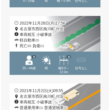
0～24歳
晴
幅～5.5m
信号なし
2022年11月28日(月)17:56
名古屋市西区南川町 付近
車両相互 小破事故
軽自動車
(2)
死亡
負傷
(0)
(1)
他
他
35～44歳
晴
幅9.0～
信号なし
13.0m
2021年11月2日(火)09:55
名古屋市西区南川町 付近
車両相互 小破事故
普通乗用車
普通貨物車
(1)
(1)