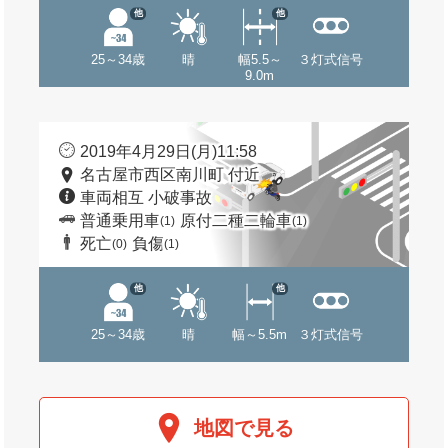
他
他
25～34歳
晴
幅5.5～
３灯式信号
9.0m
2019年4月29日(月)11:58
名古屋市西区南川町 付近
車両相互 小破事故
普通乗用車
原付二種二輪車
(1)
(1)
死亡
負傷
(0)
(1)
他
他
25～34歳
晴
幅～5.5m
３灯式信号
地図で見る