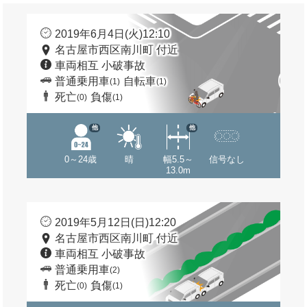
2019年6月4日(火)12:10
名古屋市西区南川町 付近
車両相互 小破事故
普通乗用車
自転車
(1)
(1)
死亡
負傷
(0)
(1)
他
他
0～24歳
晴
幅5.5～
信号なし
13.0m
2019年5月12日(日)12:20
名古屋市西区南川町 付近
車両相互 小破事故
普通乗用車
(2)
死亡
負傷
(0)
(1)