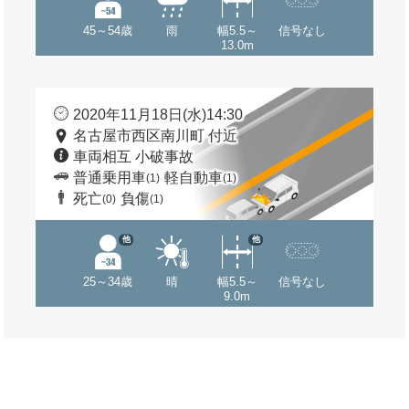
45～54歳
雨
幅5.5～
信号なし
13.0m
2020年11月18日(水)14:30
名古屋市西区南川町 付近
車両相互 小破事故
普通乗用車
軽自動車
(1)
(1)
死亡
負傷
(0)
(1)
他
他
25～34歳
晴
幅5.5～
信号なし
9.0m