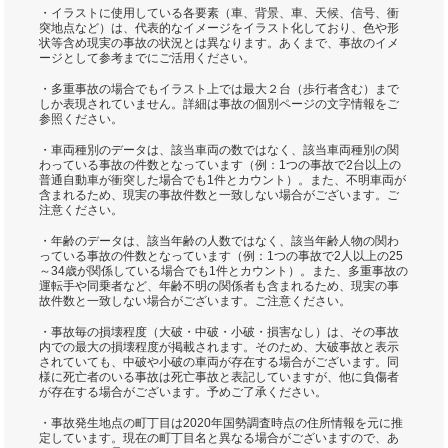
・イラストに使用している各要素（車、背景、車、天候、信号、衝
突地点など）は、代表的なイメージをイラスト化しており、色や形
状等含め現実の事故の状況とは異なります。あくまで、事故のイメ
ージとして参考までにご活用ください。
・多重事故の場合でもイラスト上では最大２台（歩行者含む）まで
しか表現されていません。詳細は事故の個別ページの文字情報をご
参照ください。
・車両種別のデータは、該当車両の数ではなく、該当車両種別の関
わっている事故の件数となっています（例：1つの事故で2台以上の
普通自動車が衝突した場合でも1件とカウント）。また、不明車両が
含まれるため、現実の事故件数と一致しない場合がございます。ご
注意ください。
・年齢のデータは、該当年齢の人数ではなく、該当年齢人物の関わ
っている事故の件数となっています（例：1つの事故で2人以上の25
～34歳が関係している場合でも1件とカウント）。また、多重事故の
運転手や同乗者など、年齢不明の関係者も含まれるため、現実の事
故件数と一致しない場合がございます。ご注意ください。
・事故毎の損壊程度（大破・中破・小破・損害なし）は、その事故
内での最大の損壊程度が掲載されます。そのため、大破事故と表示
されていても、中破や小破の車両が存在する場合がございます。同
様に死亡者のいる事故は死亡事故と表記していますが、他に負傷者
が存在する場合がございます。予めご了承ください。
・事故発生地点の町丁目は2020年国勢調査時点の住所情報を元に推
定しています。現在の町丁目名と異なる場合がございますので、あ