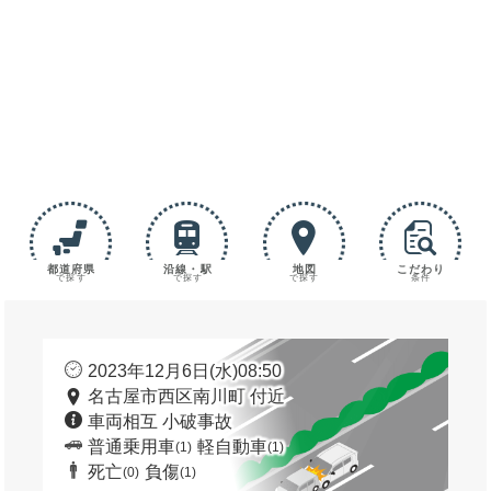
都道府県
沿線・駅
地図
こだわり
で探す
で探す
で探す
条件
2023年12月6日(水)08:50
名古屋市西区南川町 付近
車両相互 小破事故
普通乗用車
軽自動車
(1)
(1)
死亡
負傷
(0)
(1)