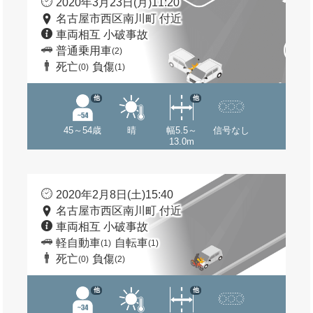
2020年3月23日(月)11:20
名古屋市西区南川町 付近
車両相互 小破事故
普通乗用車
(2)
死亡
負傷
(0)
(1)
他
他
45～54歳
晴
幅5.5～
信号なし
13.0m
2020年2月8日(土)15:40
名古屋市西区南川町 付近
車両相互 小破事故
軽自動車
自転車
(1)
(1)
死亡
負傷
(0)
(2)
他
他