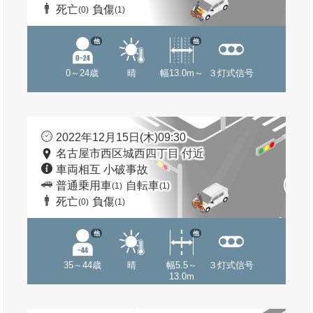
死亡
負傷
(0)
(1)
他
他
0～24歳
晴
幅13.0m～
３灯式信号
2022年12月15日(木)09:30
名古屋市西区城西四丁目 付近
車両相互 小破事故
普通乗用車
自転車
(1)
(1)
死亡
負傷
(0)
(1)
他
他
35～44歳
晴
幅5.5～
３灯式信号
13.0m