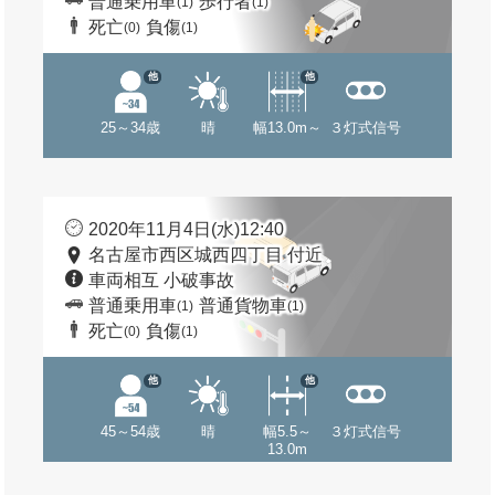
普通乗用車
歩行者
(1)
(1)
死亡
負傷
(0)
(1)
他
他
25～34歳
晴
幅13.0m～
３灯式信号
2020年11月4日(水)12:40
名古屋市西区城西四丁目 付近
車両相互 小破事故
普通乗用車
普通貨物車
(1)
(1)
死亡
負傷
(0)
(1)
他
他
45～54歳
晴
幅5.5～
３灯式信号
13.0m