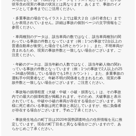
状等含め現実の事故の状況とは異なります。あくまで、事故のイメ
ージとして参考までにご活用ください。
・多重事故の場合でもイラスト上では最大２台（歩行者含む）まで
しか表現されていません。詳細は事故の個別ページの文字情報をご
参照ください。
・車両種別のデータは、該当車両の数ではなく、該当車両種別の関
わっている事故の件数となっています（例：1つの事故で2台以上の
普通自動車が衝突した場合でも1件とカウント）。また、不明車両が
含まれるため、現実の事故件数と一致しない場合がございます。ご
注意ください。
・年齢のデータは、該当年齢の人数ではなく、該当年齢人物の関わ
っている事故の件数となっています（例：1つの事故で2人以上の25
～34歳が関係している場合でも1件とカウント）。また、多重事故の
運転手や同乗者など、年齢不明の関係者も含まれるため、現実の事
故件数と一致しない場合がございます。ご注意ください。
・事故毎の損壊程度（大破・中破・小破・損害なし）は、その事故
内での最大の損壊程度が掲載されます。そのため、大破事故と表示
されていても、中破や小破の車両が存在する場合がございます。同
様に死亡者のいる事故は死亡事故と表記していますが、他に負傷者
が存在する場合がございます。予めご了承ください。
・事故発生地点の町丁目は2020年国勢調査時点の住所情報を元に推
定しています。現在の町丁目名と異なる場合がございますので、あ
らかじめご了承ください。