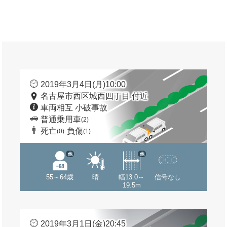
2019年3月4日(月)10:00
名古屋市西区城西四丁目 付近
車両相互 小破事故
普通乗用車
(2)
死亡
負傷
(0)
(1)
他
他
55～64歳
晴
幅13.0～
信号なし
19.5m
2019年3月1日(金)20:45