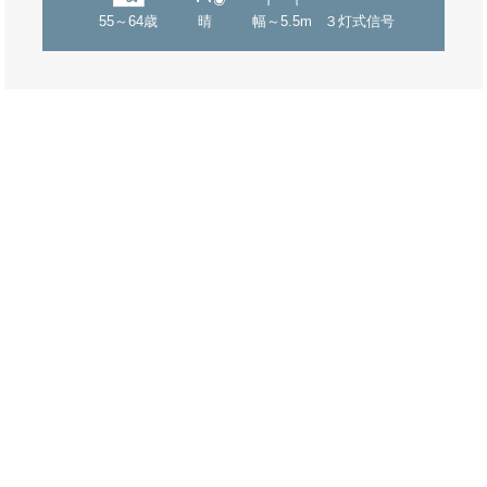
55～64歳
晴
幅～5.5m
３灯式信号