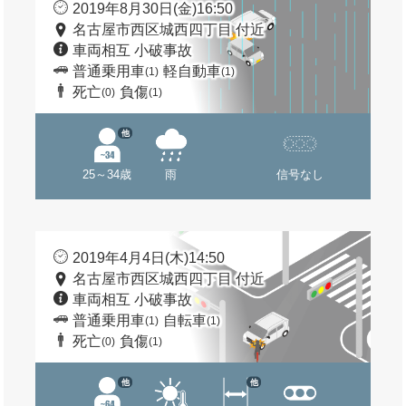
2019年8月30日(金)16:50
名古屋市西区城西四丁目 付近
車両相互 小破事故
普通乗用車
軽自動車
(1)
(1)
死亡
負傷
(0)
(1)
他
25～34歳
雨
信号なし
2019年4月4日(木)14:50
名古屋市西区城西四丁目 付近
車両相互 小破事故
普通乗用車
自転車
(1)
(1)
死亡
負傷
(0)
(1)
他
他