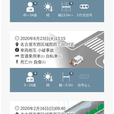
他
他
45～54歳
晴
幅13.0m～
３灯式信号
2020年6月23日(火)13:15
名古屋市西区城西四丁目 付近
車両相互 小破事故
普通乗用車
自転車
(1)
(1)
死亡
負傷
(0)
(1)
他
他
0～24歳
晴
幅～5.5m
信号なし
2020年2月16日(日)09:40