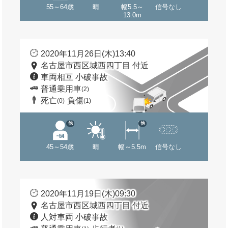
55～64歳
晴
幅5.5～
信号なし
13.0m
2020年11月26日(木)13:40
名古屋市西区城西四丁目 付近
車両相互 小破事故
普通乗用車
(2)
死亡
負傷
(0)
(1)
他
他
45～54歳
晴
幅～5.5m
信号なし
2020年11月19日(木)09:30
名古屋市西区城西四丁目 付近
人対車両 小破事故