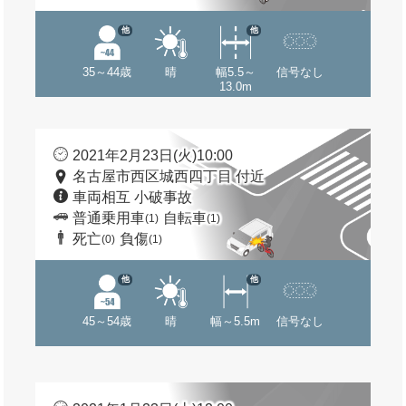
他
他
35～44歳
晴
幅5.5～
信号なし
13.0m
2021年2月23日(火)10:00
名古屋市西区城西四丁目 付近
車両相互 小破事故
普通乗用車
自転車
(1)
(1)
死亡
負傷
(0)
(1)
他
他
45～54歳
晴
幅～5.5m
信号なし