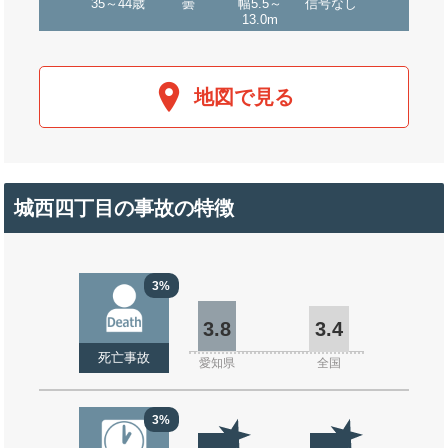
35～44歳
曇
幅5.5～
信号なし
13.0m
地図で見る
城西四丁目の事故の特徴
3%
3.8
3.4
死亡事故
愛知県
全国
3%