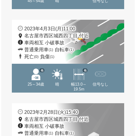
45～54歳
晴
信号なし
2023年4月3日(月)11:00
名古屋市西区城西四丁目 付近
車両相互 小破事故
普通乗用車
自転車
(1)
(1)
死亡
負傷
(0)
(1)
他
他
25～34歳
晴
幅13.0～
信号なし
19.5m
2023年2月28日(火)15:40
名古屋市西区城西四丁目 付近
車両相互 小破事故
普通乗用車
自転車
(1)
(1)