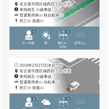
名古屋市西区城西四丁目 付近
車両相互 小破事故
普通乗用車
軽自動車
(1)
(1)
死亡
負傷
(0)
(1)
他
他
0～24歳
晴
幅5.5～
信号なし
9.0m
2019年2月27日(水)07:55
名古屋市西区城西四丁目 付近
車両相互 小破事故
普通乗用車
自転車
(1)
(1)
死亡
負傷
(0)
(1)
他
他