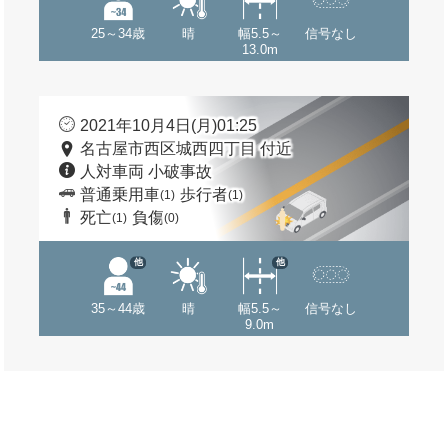
25～34歳
晴
幅5.5～
信号なし
13.0m
2021年10月4日(月)01:25
名古屋市西区城西四丁目 付近
人対車両 小破事故
普通乗用車
歩行者
(1)
(1)
死亡
負傷
(1)
(0)
他
他
35～44歳
晴
幅5.5～
信号なし
9.0m