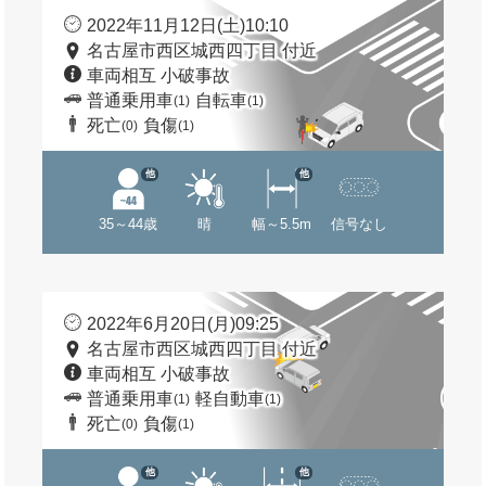
2022年11月12日(土)10:10
名古屋市西区城西四丁目 付近
車両相互 小破事故
普通乗用車
自転車
(1)
(1)
死亡
負傷
(0)
(1)
他
他
35～44歳
晴
幅～5.5m
信号なし
2022年6月20日(月)09:25
名古屋市西区城西四丁目 付近
車両相互 小破事故
普通乗用車
軽自動車
(1)
(1)
死亡
負傷
(0)
(1)
他
他