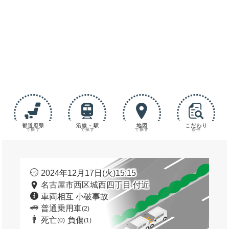
都道府県
沿線・駅
地図
こだわり
で探す
で探す
で探す
条件
2024年12月17日(火)15:15
名古屋市西区城西四丁目 付近
車両相互 小破事故
普通乗用車
(2)
死亡
負傷
(0)
(1)