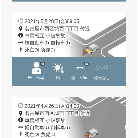
2021年5月28日(金)09:05
名古屋市西区城西四丁目 付近
車両相互 小破事故
軽自動車
自転車
(1)
(1)
死亡
負傷
(0)
(1)
他
他
55～64歳
晴
幅～5.5m
信号なし
2021年4月26日(月)14:00
名古屋市西区城西四丁目 付近
車両相互 小破事故
軽自動車
自転車
(1)
(1)
死亡
負傷
(0)
(1)