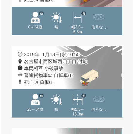
(0)
(1)
他
他
0～24歳
晴
幅3.5～
信号なし
5.5m
2019年11月13日(水)10:50
名古屋市西区城西四丁目 付近
車両相互 小破事故
普通貨物車
自転車
(1)
(1)
死亡
負傷
(0)
(1)
他
他
25～34歳
晴
幅5.5～
信号なし
13.0m