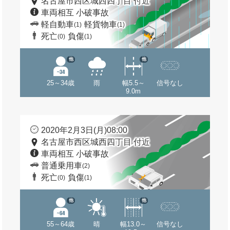
名古屋市西区城西四丁目 付近
車両相互 小破事故
軽自動車
軽貨物車
(1)
(1)
死亡
負傷
(0)
(1)
他
他
25～34歳
雨
幅5.5～
信号なし
9.0m
2020年2月3日(月)08:00
名古屋市西区城西四丁目 付近
車両相互 小破事故
普通乗用車
(2)
死亡
負傷
(0)
(1)
他
他
55～64歳
晴
幅13.0～
信号なし