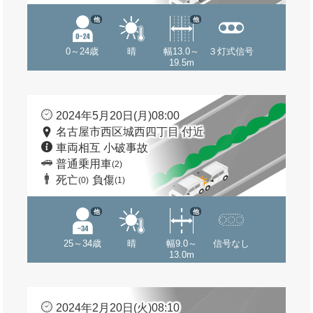
他
他
0～24歳
晴
幅13.0～
３灯式信号
19.5m
2024年5月20日(月)08:00
名古屋市西区城西四丁目 付近
車両相互 小破事故
普通乗用車
(2)
死亡
負傷
(0)
(1)
他
他
25～34歳
晴
幅9.0～
信号なし
13.0m
2024年2月20日(火)08:10