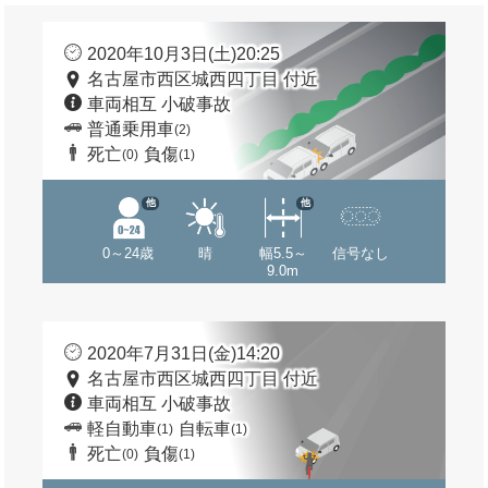
2020年10月3日(土)20:25
名古屋市西区城西四丁目 付近
車両相互 小破事故
普通乗用車
(2)
死亡
負傷
(0)
(1)
他
他
0～24歳
晴
幅5.5～
信号なし
9.0m
2020年7月31日(金)14:20
名古屋市西区城西四丁目 付近
車両相互 小破事故
軽自動車
自転車
(1)
(1)
死亡
負傷
(0)
(1)