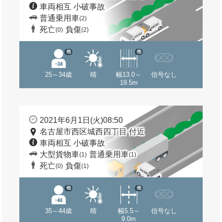
車両相互 小破事故
普通乗用車
(2)
死亡
負傷
(0)
(2)
他
他
25～34歳
晴
幅13.0～
信号なし
19.5m
2021年6月1日(火)08:50
名古屋市西区城西四丁目 付近
車両相互 小破事故
大型貨物車
普通乗用車
(1)
(1)
死亡
負傷
(0)
(1)
他
他
35～44歳
晴
幅5.5～
信号なし
9.0m