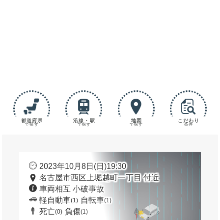
都道府県
沿線・駅
地図
こだわり
で探す
で探す
で探す
条件
2023年10月8日(日)19:30
名古屋市西区上堀越町一丁目 付近
車両相互 小破事故
軽自動車
自転車
(1)
(1)
死亡
負傷
(0)
(1)