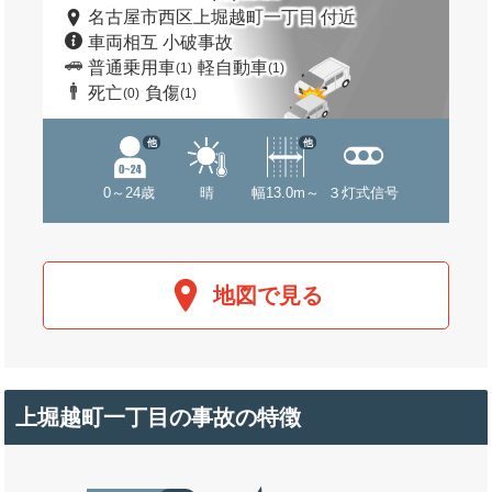
名古屋市西区上堀越町一丁目 付近
車両相互 小破事故
普通乗用車
軽自動車
(1)
(1)
死亡
負傷
(0)
(1)
他
他
0～24歳
晴
幅13.0m～
３灯式信号
地図で見る
上堀越町一丁目の事故の特徴