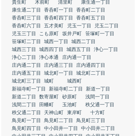
貴生町
木前町
清里町
康生通一丁目
康生通二丁目
香呑町一丁目
香呑町二丁目
香呑町三丁目
香呑町四丁目
香呑町五丁目
香呑町六丁目
五才美町
児玉一丁目
児玉二丁目
児玉三丁目
こも原町
坂井戸町
笹塚町一丁目
笹塚町二丁目
城西一丁目
城西二丁目
城西三丁目
城西四丁目
城西五丁目
浄心一丁目
浄心二丁目
浄心本通
庄内通一丁目
庄内通二丁目
庄内通三丁目
庄内通四丁目
庄内通五丁目
城北町一丁目
城北町二丁目
城北町三丁目
城町
城西町
新福寺町一丁目
新福寺町二丁目
新道一丁目
新道二丁目
数寄屋町
砂原町
浅間一丁目
浅間二丁目
田幡町
玉池町
秩父通一丁目
秩父通二丁目
天神山町
東岸町
十方町
鳥見町一丁目
鳥見町二丁目
鳥見町三丁目
鳥見町四丁目
中小田井一丁目
中小田井二丁目