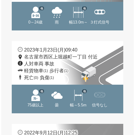
他
他
0～24歳
雨
幅13.0m～
３灯式信号
2023年1月23日(月)09:40
名古屋市西区上堀越町一丁目 付近
人対車両 事故
軽貨物車
歩行者
(1)
(1)
死亡
負傷
(0)
(1)
他
他
75歳以上
曇
幅～5.5m
信号なし
2022年9月12日(月)12:25