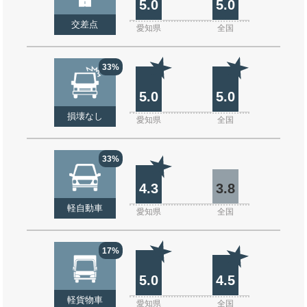
5.0
5.0
交差点
愛知県
全国
33%
5.0
5.0
損壊なし
愛知県
全国
33%
4.3
3.8
軽自動車
愛知県
全国
17%
5.0
4.5
軽貨物車
愛知県
全国