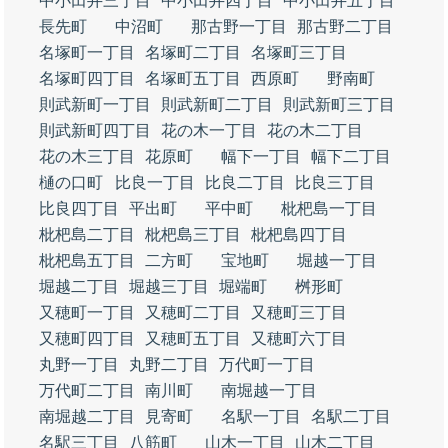
中小田井三丁目
中小田井四丁目
中小田井五丁目
長先町
中沼町
那古野一丁目
那古野二丁目
名塚町一丁目
名塚町二丁目
名塚町三丁目
名塚町四丁目
名塚町五丁目
西原町
野南町
則武新町一丁目
則武新町二丁目
則武新町三丁目
則武新町四丁目
花の木一丁目
花の木二丁目
花の木三丁目
花原町
幅下一丁目
幅下二丁目
樋の口町
比良一丁目
比良二丁目
比良三丁目
比良四丁目
平出町
平中町
枇杷島一丁目
枇杷島二丁目
枇杷島三丁目
枇杷島四丁目
枇杷島五丁目
二方町
宝地町
堀越一丁目
堀越二丁目
堀越三丁目
堀端町
桝形町
又穂町一丁目
又穂町二丁目
又穂町三丁目
又穂町四丁目
又穂町五丁目
又穂町六丁目
丸野一丁目
丸野二丁目
万代町一丁目
万代町二丁目
南川町
南堀越一丁目
南堀越二丁目
見寄町
名駅一丁目
名駅二丁目
名駅三丁目
八筋町
山木一丁目
山木二丁目