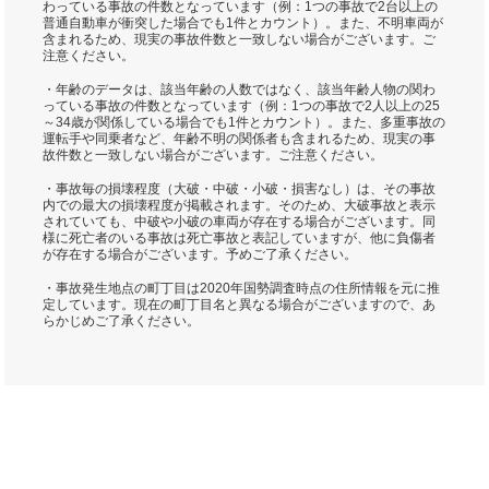
わっている事故の件数となっています（例：1つの事故で2台以上の
普通自動車が衝突した場合でも1件とカウント）。また、不明車両が
含まれるため、現実の事故件数と一致しない場合がございます。ご
注意ください。
・年齢のデータは、該当年齢の人数ではなく、該当年齢人物の関わ
っている事故の件数となっています（例：1つの事故で2人以上の25
～34歳が関係している場合でも1件とカウント）。また、多重事故の
運転手や同乗者など、年齢不明の関係者も含まれるため、現実の事
故件数と一致しない場合がございます。ご注意ください。
・事故毎の損壊程度（大破・中破・小破・損害なし）は、その事故
内での最大の損壊程度が掲載されます。そのため、大破事故と表示
されていても、中破や小破の車両が存在する場合がございます。同
様に死亡者のいる事故は死亡事故と表記していますが、他に負傷者
が存在する場合がございます。予めご了承ください。
・事故発生地点の町丁目は2020年国勢調査時点の住所情報を元に推
定しています。現在の町丁目名と異なる場合がございますので、あ
らかじめご了承ください。