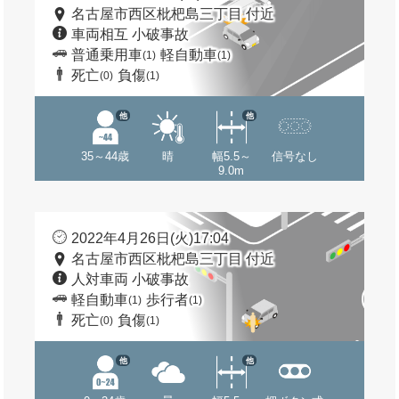
名古屋市西区枇杷島三丁目 付近
車両相互 小破事故
普通乗用車
軽自動車
(1)
(1)
死亡
負傷
(0)
(1)
他
他
35～44歳
晴
幅5.5～
信号なし
9.0m
2022年4月26日(火)17:04
名古屋市西区枇杷島三丁目 付近
人対車両 小破事故
軽自動車
歩行者
(1)
(1)
死亡
負傷
(0)
(1)
他
他