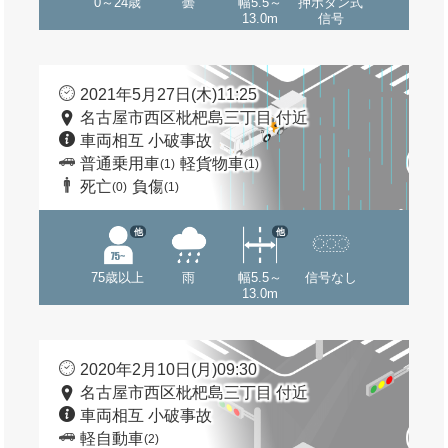
0～24歳
曇
幅5.5～
押ボタン式
13.0m
信号
2021年5月27日(木)11:25
名古屋市西区枇杷島三丁目 付近
車両相互 小破事故
普通乗用車
軽貨物車
(1)
(1)
死亡
負傷
(0)
(1)
他
他
75歳以上
雨
幅5.5～
信号なし
13.0m
2020年2月10日(月)09:30
名古屋市西区枇杷島三丁目 付近
車両相互 小破事故
軽自動車
(2)