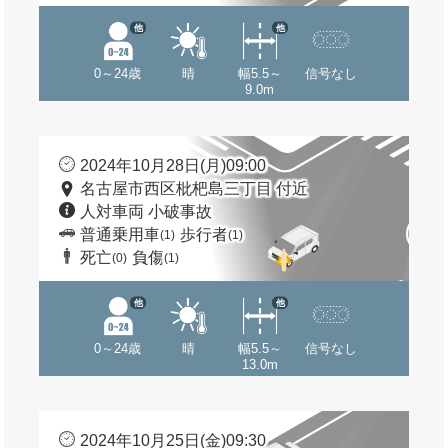
他
他
0～24歳
晴
幅5.5～
信号なし
9.0m
2024年10月28日(月)09:00
名古屋市西区枇杷島三丁目 付近
人対車両 小破事故
普通乗用車
歩行者
(1)
(1)
死亡
負傷
(0)
(1)
他
他
0～24歳
晴
幅5.5～
信号なし
13.0m
2024年10月25日(金)09:30