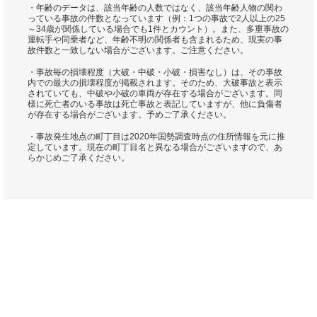
・年齢のデータは、該当年齢の人数ではなく、該当年齢人物の関わ
っている事故の件数となっています（例：1つの事故で2人以上の25
～34歳が関係している場合でも1件とカウント）。また、多重事故の
運転手や同乗者など、年齢不明の関係者も含まれるため、現実の事
故件数と一致しない場合がございます。ご注意ください。
・事故毎の損壊程度（大破・中破・小破・損害なし）は、その事故
内での最大の損壊程度が掲載されます。そのため、大破事故と表示
されていても、中破や小破の車両が存在する場合がございます。同
様に死亡者のいる事故は死亡事故と表記していますが、他に負傷者
が存在する場合がございます。予めご了承ください。
・事故発生地点の町丁目は2020年国勢調査時点の住所情報を元に推
定しています。現在の町丁目名と異なる場合がございますので、あ
らかじめご了承ください。