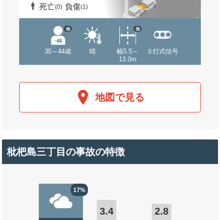
死亡
負傷
(0)
(1)
他
他
35～44歳
晴
幅5.5～
３灯式信号
13.0m
地図で見る
枇杷島三丁目の事故の特徴
17%
3.4
2.8