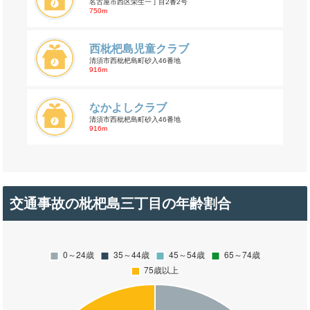
名古屋市西区栄生一丁目2番2号
750m
西枇杷島児童クラブ
清須市西枇杷島町砂入46番地
916m
なかよしクラブ
清須市西枇杷島町砂入46番地
916m
交通事故の枇杷島三丁目の年齢割合