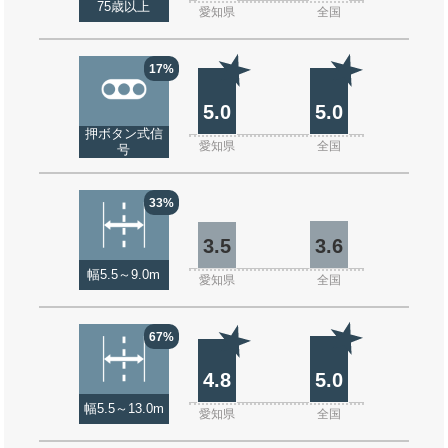
75歳以上
愛知県
全国
17%
5.0
5.0
押ボタン式信
愛知県
全国
号
33%
3.5
3.6
幅5.5～9.0m
愛知県
全国
67%
4.8
5.0
幅5.5～13.0m
愛知県
全国