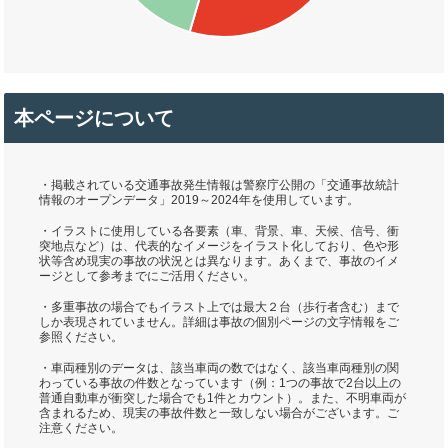
本ページについて
・掲載されている交通事故発生情報は警察庁公開の「交通事故統計
情報のオープンデータ」2019～2024年を使用しています。
・イラストに使用している各要素（車、背景、車、天候、信号、衝
突地点など）は、代表的なイメージをイラスト化しており、色や形
状等含め現実の事故の状況とは異なります。あくまで、事故のイメ
ージとして参考までにご活用ください。
・多重事故の場合でもイラスト上では最大２台（歩行者含む）まで
しか表現されていません。詳細は事故の個別ページの文字情報をご
参照ください。
・車両種別のデータは、該当車両の数ではなく、該当車両種別の関
わっている事故の件数となっています（例：1つの事故で2台以上の
普通自動車が衝突した場合でも1件とカウント）。また、不明車両が
含まれるため、現実の事故件数と一致しない場合がございます。ご
注意ください。