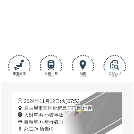
都道府県
沿線・駅
地図
こだわり
で探す
で探す
で探す
条件
2024年11月12日(火)07:52
名古屋市西区枇杷島三丁目 付近
人対車両 小破事故
自転車
歩行者
(1)
(1)
死亡
負傷
(0)
(1)