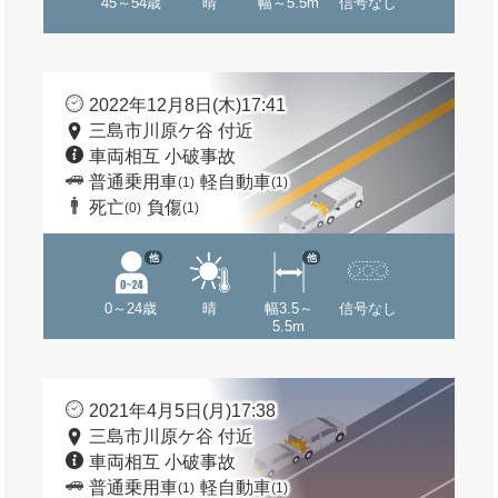
45～54歳
晴
幅～5.5m
信号なし
2022年12月8日(木)17:41
三島市川原ケ谷 付近
車両相互 小破事故
普通乗用車
軽自動車
(1)
(1)
死亡
負傷
(0)
(1)
他
他
0～24歳
晴
幅3.5～
信号なし
5.5m
2021年4月5日(月)17:38
三島市川原ケ谷 付近
車両相互 小破事故
普通乗用車
軽自動車
(1)
(1)