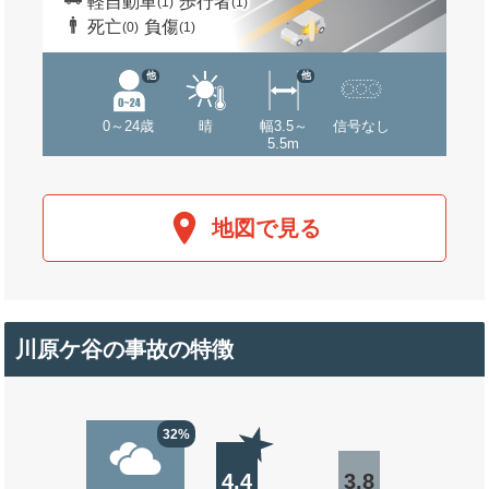
軽自動車
歩行者
(1)
(1)
死亡
負傷
(0)
(1)
他
他
0～24歳
晴
幅3.5～
信号なし
5.5m
地図で見る
川原ケ谷の事故の特徴
32%
4.4
3.8