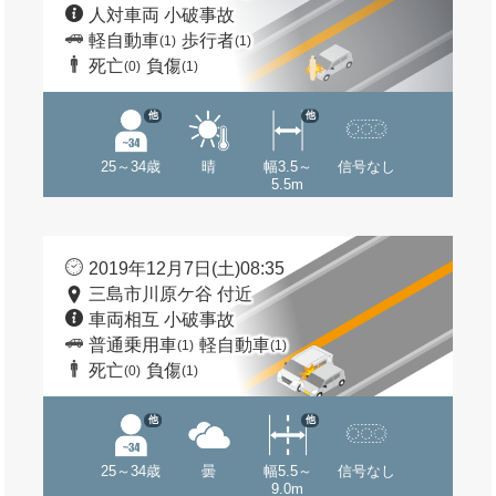
人対車両 小破事故
軽自動車
歩行者
(1)
(1)
死亡
負傷
(0)
(1)
他
他
25～34歳
晴
幅3.5～
信号なし
5.5m
2019年12月7日(土)08:35
三島市川原ケ谷 付近
車両相互 小破事故
普通乗用車
軽自動車
(1)
(1)
死亡
負傷
(0)
(1)
他
他
25～34歳
曇
幅5.5～
信号なし
9.0m