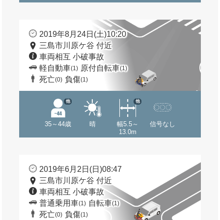
2019年8月24日(土)10:20
三島市川原ケ谷 付近
車両相互 小破事故
軽自動車
原付自転車
(1)
(1)
死亡
負傷
(0)
(1)
他
他
35～44歳
晴
幅5.5～
信号なし
13.0m
2019年6月2日(日)08:47
三島市川原ケ谷 付近
車両相互 小破事故
普通乗用車
自転車
(1)
(1)
死亡
負傷
(0)
(1)