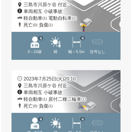
三島市川原ケ谷 付近
車両相互 小破事故
軽自動車
電動自転車
(1)
(1)
死亡
負傷
(0)
(1)
他
他
0～24歳
晴
幅～5.5m
信号なし
2023年7月25日(火)20:10
三島市川原ケ谷 付近
車両相互 小破事故
軽自動車
原付二種二輪車
(1)
(1)
死亡
負傷
(0)
(1)
他
他