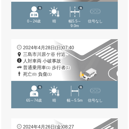
他
他
0～24歳
晴
幅5.5～
信号なし
9.0m
2024年4月28日(日)07:40
三島市川原ケ谷 付近
人対車両 小破事故
普通乗用車
歩行者
(1)
(1)
死亡
負傷
(0)
(1)
他
他
65～74歳
晴
幅～5.5m
信号なし
2024年4月26日(金)08:27