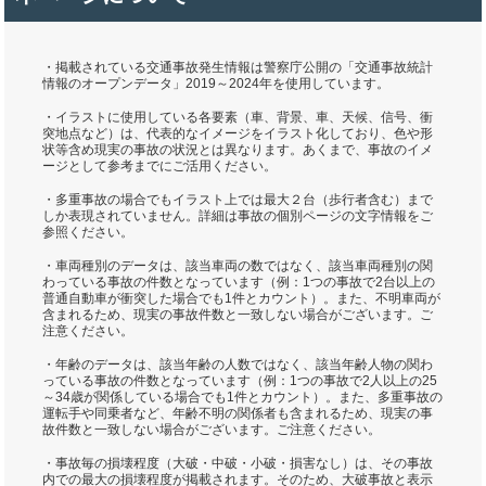
・掲載されている交通事故発生情報は警察庁公開の「交通事故統計
情報のオープンデータ」2019～2024年を使用しています。
・イラストに使用している各要素（車、背景、車、天候、信号、衝
突地点など）は、代表的なイメージをイラスト化しており、色や形
状等含め現実の事故の状況とは異なります。あくまで、事故のイメ
ージとして参考までにご活用ください。
・多重事故の場合でもイラスト上では最大２台（歩行者含む）まで
しか表現されていません。詳細は事故の個別ページの文字情報をご
参照ください。
・車両種別のデータは、該当車両の数ではなく、該当車両種別の関
わっている事故の件数となっています（例：1つの事故で2台以上の
普通自動車が衝突した場合でも1件とカウント）。また、不明車両が
含まれるため、現実の事故件数と一致しない場合がございます。ご
注意ください。
・年齢のデータは、該当年齢の人数ではなく、該当年齢人物の関わ
っている事故の件数となっています（例：1つの事故で2人以上の25
～34歳が関係している場合でも1件とカウント）。また、多重事故の
運転手や同乗者など、年齢不明の関係者も含まれるため、現実の事
故件数と一致しない場合がございます。ご注意ください。
・事故毎の損壊程度（大破・中破・小破・損害なし）は、その事故
内での最大の損壊程度が掲載されます。そのため、大破事故と表示