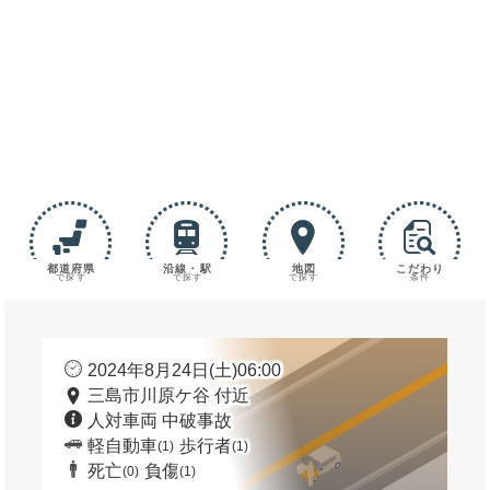
都道府県
沿線・駅
地図
こだわり
で探す
で探す
で探す
条件
2024年8月24日(土)06:00
三島市川原ケ谷 付近
人対車両 中破事故
軽自動車
歩行者
(1)
(1)
死亡
負傷
(0)
(1)