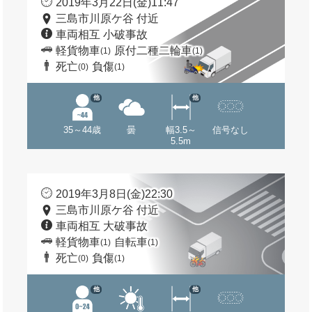
2019年3月22日(金)11:47
三島市川原ケ谷 付近
車両相互 小破事故
軽貨物車
原付二種二輪車
(1)
(1)
死亡
負傷
(0)
(1)
他
他
35～44歳
曇
幅3.5～
信号なし
5.5m
2019年3月8日(金)22:30
三島市川原ケ谷 付近
車両相互 大破事故
軽貨物車
自転車
(1)
(1)
死亡
負傷
(0)
(1)
他
他