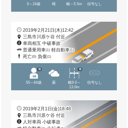
0～24歳
晴
幅～5.5m
信号なし
2019年2月21日(木)12:42
三島市川原ケ谷 付近
車両相互 中破事故
普通乗用車
軽自動車
(1)
(1)
死亡
負傷
(0)
(1)
他
他
55～64歳
曇
幅9.0～
信号なし
13.0m
2019年2月1日(金)18:48
三島市川原ケ谷 付近
人対車両 小破事故