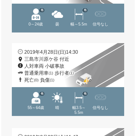
他
他
0～24歳
曇
幅～5.5m
信号なし
2019年4月28日(日)14:30
三島市川原ケ谷 付近
人対車両 小破事故
普通乗用車
歩行者
(1)
(1)
死亡
負傷
(0)
(1)
他
他
55～64歳
晴
幅3.5～
信号なし
5.5m