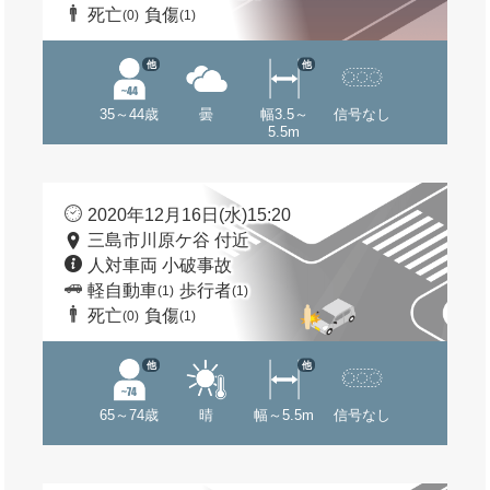
死亡
負傷
(0)
(1)
他
他
35～44歳
曇
幅3.5～
信号なし
5.5m
2020年12月16日(水)15:20
三島市川原ケ谷 付近
人対車両 小破事故
軽自動車
歩行者
(1)
(1)
死亡
負傷
(0)
(1)
他
他
65～74歳
晴
幅～5.5m
信号なし