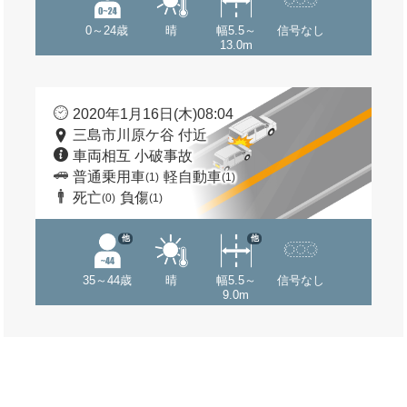
0～24歳
晴
幅5.5～
信号なし
13.0m
2020年1月16日(木)08:04
三島市川原ケ谷 付近
車両相互 小破事故
普通乗用車
軽自動車
(1)
(1)
死亡
負傷
(0)
(1)
他
他
35～44歳
晴
幅5.5～
信号なし
9.0m