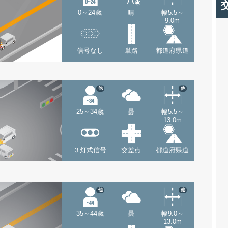
0～24歳
晴
幅5.5～
9.0m
信号なし
単路
都道府県道
他
他
25～34歳
曇
幅5.5～
13.0m
３灯式信号
交差点
都道府県道
他
他
35～44歳
曇
幅9.0～
13.0m