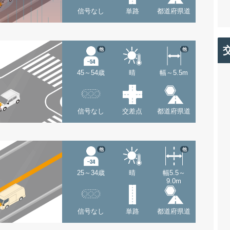
信号なし
単路
都道府県道
他
他
45～54歳
晴
幅～5.5m
信号なし
交差点
都道府県道
他
他
25～34歳
晴
幅5.5～
9.0m
信号なし
単路
都道府県道