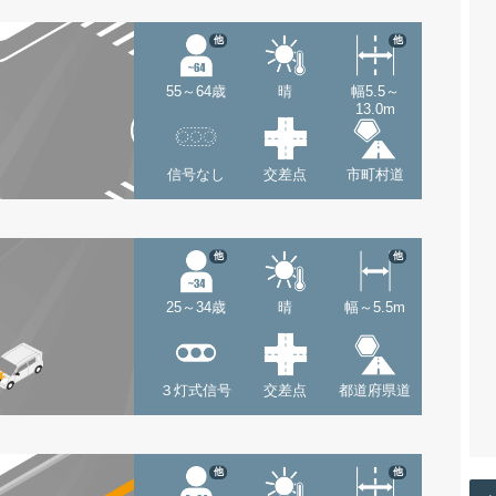
他
他
55～64歳
晴
幅5.5～
13.0m
信号なし
交差点
市町村道
他
他
25～34歳
晴
幅～5.5m
３灯式信号
交差点
都道府県道
他
他