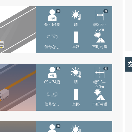
他
他
45～54歳
晴
幅3.5～
5.5m
信号なし
単路
市町村道
他
他
65～74歳
晴
幅5.5～
9.0m
信号なし
単路
市町村道
他