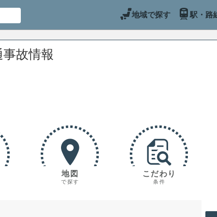
地域で探す
駅・路
通事故情報
地図
こだわり
で探す
条件