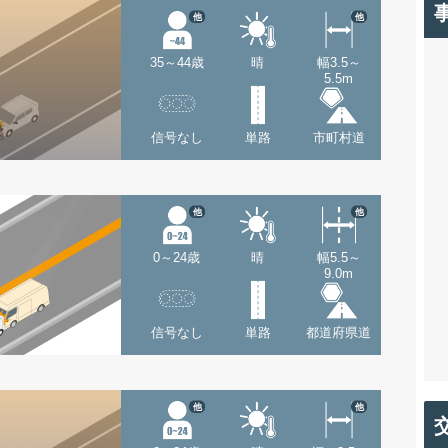
他
他
35～44歳
晴
幅3.5～
5.5m
信号なし
単路
市町村道
他
他
0～24歳
晴
幅5.5～
9.0m
信号なし
単路
都道府県道
他
他