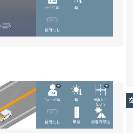
0～24歳
晴
信号なし
他
他
45～54歳
晴
幅5.5～
9.0m
信号なし
単路
都道府県道