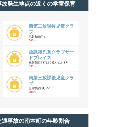
事故発生地点の近くの学童保育
西第二放課後児童クラ
ブ
三島市緑町 7-7
503m
放課後児童クラブサー
ドプレイス
三島市芝本町12-5鈴木ビル３F
531m
南第三放課後児童クラ
ブ
三島市富田町 6-1
783m
交通事故の南本町の年齢割合