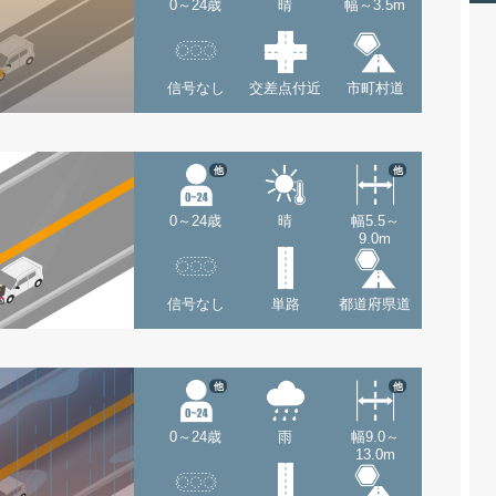
0～24歳
晴
幅～3.5m
信号なし
交差点付近
市町村道
他
他
0～24歳
晴
幅5.5～
9.0m
信号なし
単路
都道府県道
他
他
0～24歳
雨
幅9.0～
13.0m