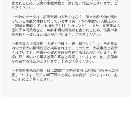
含まれるため、現実の事故件数と一致しない場合がございます。ご
注意ください。
・年齢のデータは、該当年齢の人数ではなく、該当年齢人物の関わ
っている事故の件数となっています（例：1つの事故で2人以上の25
～34歳が関係している場合でも1件とカウント）。また、多重事故の
運転手や同乗者など、年齢不明の関係者も含まれるため、現実の事
故件数と一致しない場合がございます。ご注意ください。
・事故毎の損壊程度（大破・中破・小破・損害なし）は、その事故
内での最大の損壊程度が掲載されます。そのため、大破事故と表示
されていても、中破や小破の車両が存在する場合がございます。同
様に死亡者のいる事故は死亡事故と表記していますが、他に負傷者
が存在する場合がございます。予めご了承ください。
・事故発生地点の町丁目は2020年国勢調査時点の住所情報を元に推
定しています。現在の町丁目名と異なる場合がございますので、あ
らかじめご了承ください。