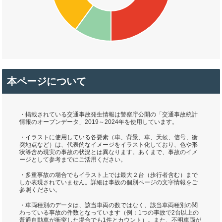
本ページについて
・掲載されている交通事故発生情報は警察庁公開の「交通事故統計
情報のオープンデータ」2019～2024年を使用しています。
・イラストに使用している各要素（車、背景、車、天候、信号、衝
突地点など）は、代表的なイメージをイラスト化しており、色や形
状等含め現実の事故の状況とは異なります。あくまで、事故のイメ
ージとして参考までにご活用ください。
・多重事故の場合でもイラスト上では最大２台（歩行者含む）まで
しか表現されていません。詳細は事故の個別ページの文字情報をご
参照ください。
・車両種別のデータは、該当車両の数ではなく、該当車両種別の関
わっている事故の件数となっています（例：1つの事故で2台以上の
普通自動車が衝突した場合でも1件とカウント）。また、不明車両が