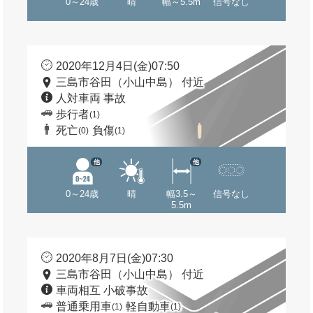
0～24歳
晴
幅～5.5m
信号なし
2020年12月4日(金)07:50
三島市谷田（小山中島） 付近
人対車両 事故
歩行者
(1)
死亡
負傷
(0)
(1)
他
他
0～24歳
晴
幅3.5～
信号なし
5.5m
2020年8月7日(金)07:30
三島市谷田（小山中島） 付近
車両相互 小破事故
普通乗用車
軽自動車
(1)
(1)