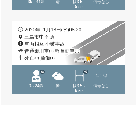
35～44歳
晴
幅3.5～
信号なし
5.5m
2020年11月18日(水)08:20
三島市中 付近
車両相互 小破事故
普通乗用車
軽自動車
(1)
(1)
死亡
負傷
(0)
(1)
他
他
0～24歳
曇
幅3.5～
信号なし
5.5m