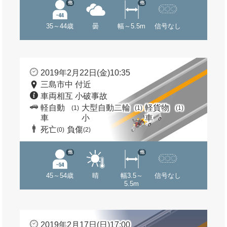
他
他
35～44歳
曇
幅～5.5m
信号なし
2019年2月22日(金)10:35
三島市中 付近
車両相互 小破事故
軽自動
大型自動二輪
軽貨物
(1)
(1)
(1)
車
小
車
死亡
負傷
(0)
(2)
他
他
45～54歳
晴
幅3.5～
信号なし
5.5m
2019年2月17日(日)17:00