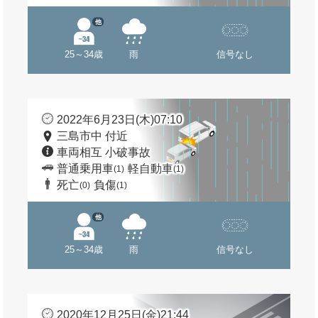
他
25～34歳
雨
信号なし
2022年6月23日(木)07:10
三島市中 付近
車両相互 小破事故
普通乗用車
軽自動車
(1)
(1)
死亡
負傷
(0)
(1)
他
25～34歳
雨
信号なし
2020年12月25日(金)21:44