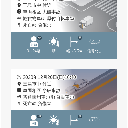
三島市中 付近
車両相互 大破事故
軽貨物車
原付自転車
(1)
(1)
死亡
負傷
(0)
(1)
他
他
0～24歳
晴
幅～5.5m
信号なし
2020年12月20日(日)16:40
三島市中 付近
車両相互 小破事故
普通乗用車
軽自動車
(1)
(1)
死亡
負傷
(0)
(3)
他
他