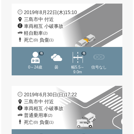
2019年8月22日(木)15:10
三島市中 付近
車両相互 小破事故
軽自動車
(2)
死亡
負傷
(0)
(1)
他
他
0～24歳
曇
幅5.5～
信号なし
9.0m
2019年6月30日(日)17:22
三島市中 付近
車両相互 小破事故
普通乗用車
(2)
死亡
負傷
(0)
(1)