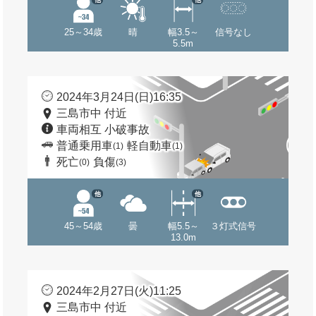
25～34歳
晴
幅3.5～
信号なし
5.5m
2024年3月24日(日)16:35
三島市中 付近
車両相互 小破事故
普通乗用車
軽自動車
(1)
(1)
死亡
負傷
(0)
(3)
他
他
45～54歳
曇
幅5.5～
３灯式信号
13.0m
2024年2月27日(火)11:25
三島市中 付近