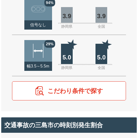
94%
3.9
3.9
信号なし
静岡県
全国
29%
5.0
5.0
幅3.5～5.5m
静岡県
全国
こだわり条件で探す
交通事故の三島市の時刻別発生割合