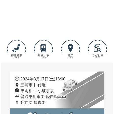
都道府県
沿線・駅
地図
こだわり
で探す
で探す
で探す
条件
2024年8月17日(土)13:00
三島市中 付近
車両相互 小破事故
普通乗用車
軽自動車
(1)
(1)
死亡
負傷
(0)
(1)
他
他