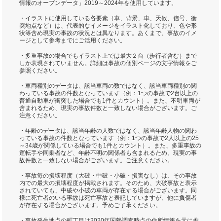
情報のオープンデータ」2019～2024年を使用しています。
・イラストに使用している各要素（車、背景、車、天候、信号、衝
突地点など）は、代表的なイメージをイラスト化しており、色や形
状等含め現実の事故の状況とは異なります。あくまで、事故のイメ
ージとして参考までにご活用ください。
・多重事故の場合でもイラスト上では最大２台（歩行者含む）まで
しか表現されていません。詳細は事故の個別ページの文字情報をご
参照ください。
・車両種別のデータは、該当車両の数ではなく、該当車両種別の関
わっている事故の件数となっています（例：1つの事故で2台以上の
普通自動車が衝突した場合でも1件とカウント）。また、不明車両が
含まれるため、現実の事故件数と一致しない場合がございます。ご
注意ください。
・年齢のデータは、該当年齢の人数ではなく、該当年齢人物の関わ
っている事故の件数となっています（例：1つの事故で2人以上の25
～34歳が関係している場合でも1件とカウント）。また、多重事故の
運転手や同乗者など、年齢不明の関係者も含まれるため、現実の事
故件数と一致しない場合がございます。ご注意ください。
・事故毎の損壊程度（大破・中破・小破・損害なし）は、その事故
内での最大の損壊程度が掲載されます。そのため、大破事故と表示
されていても、中破や小破の車両が存在する場合がございます。同
様に死亡者のいる事故は死亡事故と表記していますが、他に負傷者
が存在する場合がございます。予めご了承ください。
・事故発生地点の町丁目は2020年国勢調査時点の住所情報を元に推