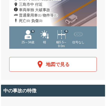
三島市中 付近
車両単独 大破事故
普通乗用車
物件等
(1)
(1)
死亡
負傷
(0)
(3)
他
他
25～34歳
晴
幅5.5～
信号なし
9.0m
地図で見る
中の事故の特徴