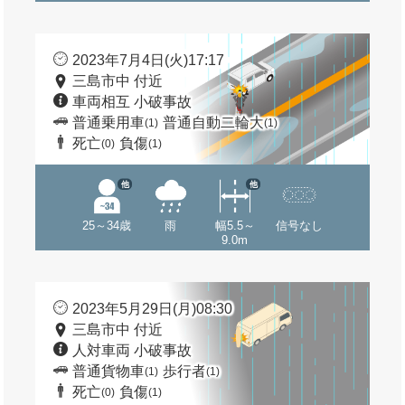
2023年7月4日(火)17:17
三島市中 付近
車両相互 小破事故
普通乗用車
普通自動二輪大
(1)
(1)
死亡
負傷
(0)
(1)
他
他
25～34歳
雨
幅5.5～
信号なし
9.0m
2023年5月29日(月)08:30
三島市中 付近
人対車両 小破事故
普通貨物車
歩行者
(1)
(1)
死亡
負傷
(0)
(1)