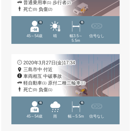
普通乗用車
歩行者
(1)
(2)
死亡
負傷
(0)
(2)
他
他
45～54歳
晴
幅3.5～
信号なし
5.5m
2020年3月27日(金)17:34
三島市中 付近
車両相互 中破事故
軽自動車
原付二種二輪車
(1)
(1)
死亡
負傷
(0)
(1)
他
他
45～54歳
雨
幅～5.5m
信号なし