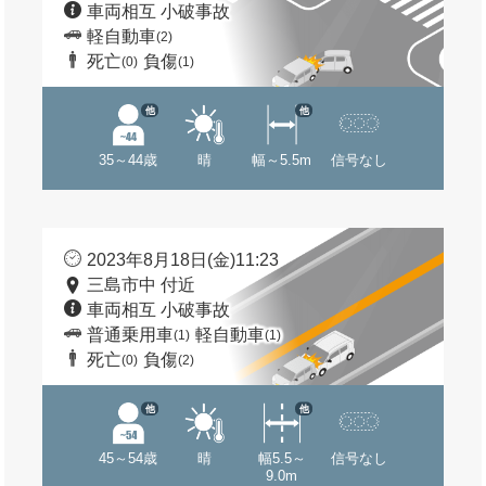
車両相互 小破事故
軽自動車
(2)
死亡
負傷
(0)
(1)
他
他
35～44歳
晴
幅～5.5m
信号なし
2023年8月18日(金)11:23
三島市中 付近
車両相互 小破事故
普通乗用車
軽自動車
(1)
(1)
死亡
負傷
(0)
(2)
他
他
45～54歳
晴
幅5.5～
信号なし
9.0m