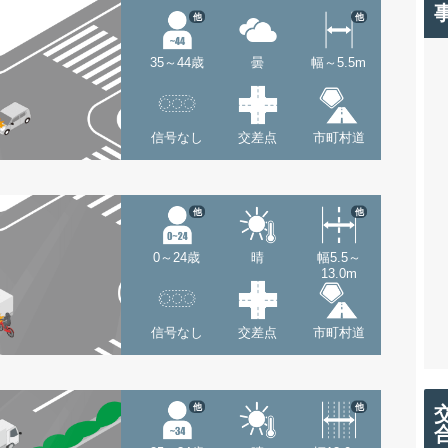
他
他
35～44歳
曇
幅～5.5m
信号なし
交差点
市町村道
他
他
0～24歳
晴
幅5.5～
13.0m
信号なし
交差点
市町村道
他
他