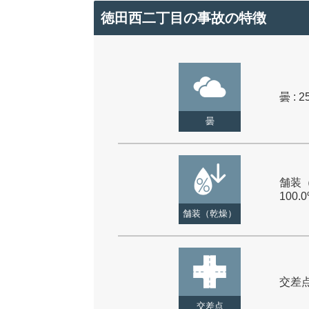
徳田西二丁目の事故の特徴
曇 : 2
曇
舗装（
100.
舗装（乾燥）
交差点 
交差点