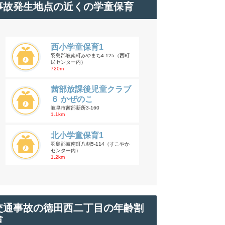
事故発生地点の近くの学童保育
西小学童保育1
羽島郡岐南町みやまち4-125（西町
民センター内）
720m
茜部放課後児童クラブ
６ かぜのこ
岐阜市茜部新所3-160
1.1km
北小学童保育1
羽島郡岐南町八剣5-114（すこやか
センター内）
1.2km
交通事故の徳田西二丁目の年齢割
合