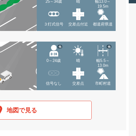
25～34歳
晴
幅13.0～
19.5m
３灯式信号
交差点付近
都道府県道
他
他
0～24歳
晴
幅5.5～
13.0m
信号なし
交差点
市町村道
地図で見る