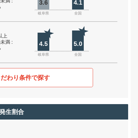
m未満 :
3.6
4.1
%
岐阜県
全国
m以上
m未満 :
4.5
5.0
%
岐阜県
全国
こだわり条件で探す
発生割合