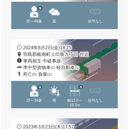
他
35～44歳
曇
信号なし
2024年8月2日(金)18:25
羽島郡岐南町上印食九丁目 付近
車両相互 中破事故
準中型貨物車
軽自動車
(1)
(1)
死亡
負傷
(0)
(1)
他
他
25～34歳
晴
幅13.0～
信号なし
19.5m
2023年3月23日(木)17:57