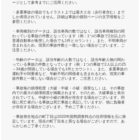
ージとして参考までにご活用ください。
・多重事故の場合でもイラスト上では最大２台（歩行者含む）まで
しか表現されていません。詳細は事故の個別ページの文字情報をご
参照ください。
・車両種別のデータは、該当車両の数ではなく、該当車両種別の関
わっている事故の件数となっています（例：1つの事故で2台以上の
普通自動車が衝突した場合でも1件とカウント）。また、不明車両が
含まれるため、現実の事故件数と一致しない場合がございます。ご
注意ください。
・年齢のデータは、該当年齢の人数ではなく、該当年齢人物の関わ
っている事故の件数となっています（例：1つの事故で2人以上の25
～34歳が関係している場合でも1件とカウント）。また、多重事故の
運転手や同乗者など、年齢不明の関係者も含まれるため、現実の事
故件数と一致しない場合がございます。ご注意ください。
・事故毎の損壊程度（大破・中破・小破・損害なし）は、その事故
内での最大の損壊程度が掲載されます。そのため、大破事故と表示
されていても、中破や小破の車両が存在する場合がございます。同
様に死亡者のいる事故は死亡事故と表記していますが、他に負傷者
が存在する場合がございます。予めご了承ください。
・事故発生地点の町丁目は2020年国勢調査時点の住所情報を元に推
定しています。現在の町丁目名と異なる場合がございますので、あ
らかじめご了承ください。