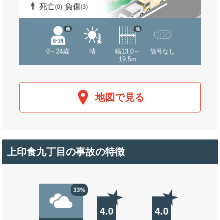
死亡
負傷
(0)
(3)
他
他
0～24歳
晴
幅13.0～
信号なし
19.5m
地図で見る
上印食九丁目の事故の特徴
33%
4.0
4.0