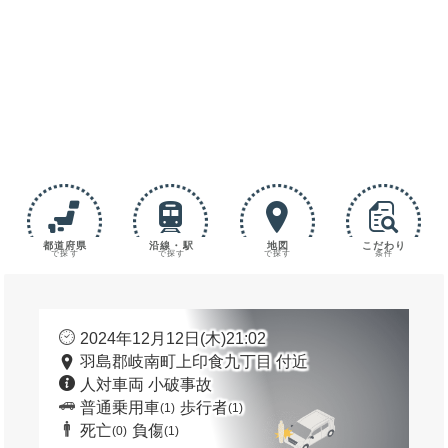
都道府県
沿線・駅
地図
こだわり
で探す
で探す
で探す
条件
2024年12月12日(木)21:02
羽島郡岐南町上印食九丁目 付近
人対車両 小破事故
普通乗用車
歩行者
(1)
(1)
死亡
負傷
(0)
(1)