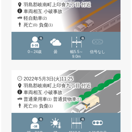
羽島郡岐南町上印食九丁目 付近
車両相互 小破事故
軽自動車
(2)
死亡
負傷
(0)
(1)
他
他
0～24歳
曇
幅5.5～
信号なし
9.0m
2022年5月3日(火)11:25
羽島郡岐南町上印食九丁目 付近
車両相互 小破事故
普通乗用車
普通貨物車
(1)
(1)
死亡
負傷
(0)
(1)
他
他