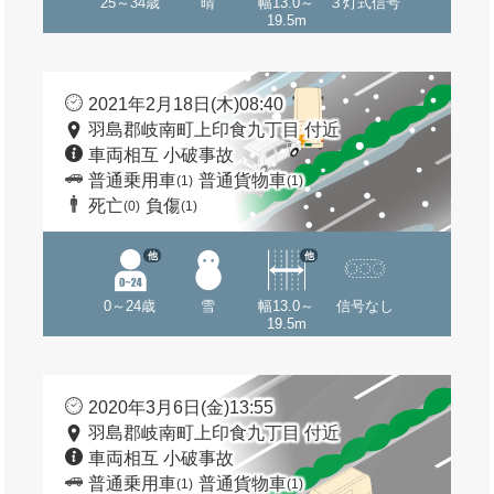
25～34歳
晴
幅13.0～
３灯式信号
19.5m
2021年2月18日(木)08:40
羽島郡岐南町上印食九丁目 付近
車両相互 小破事故
普通乗用車
普通貨物車
(1)
(1)
死亡
負傷
(0)
(1)
他
他
0～24歳
雪
幅13.0～
信号なし
19.5m
2020年3月6日(金)13:55
羽島郡岐南町上印食九丁目 付近
車両相互 小破事故
普通乗用車
普通貨物車
(1)
(1)