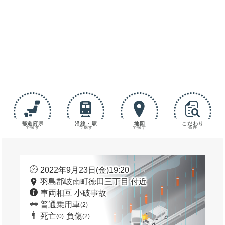
都道府県
沿線・駅
地図
こだわり
で探す
で探す
で探す
条件
2022年9月23日(金)19:20
羽島郡岐南町徳田三丁目 付近
車両相互 小破事故
普通乗用車
(2)
死亡
負傷
(0)
(2)