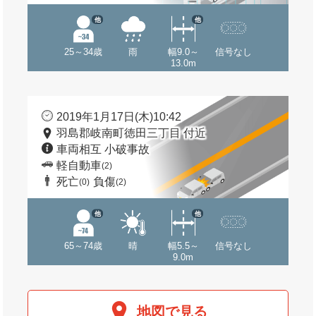
他
他
25～34歳
雨
幅9.0～
信号なし
13.0m
2019年1月17日(木)10:42
羽島郡岐南町徳田三丁目 付近
車両相互 小破事故
軽自動車
(2)
死亡
負傷
(0)
(2)
他
他
65～74歳
晴
幅5.5～
信号なし
9.0m
地図で見る