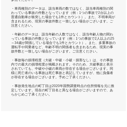
・車両種別のデータは、該当車両の数ではなく、該当車両種別の関
わっている事故の件数となっています（例：1つの事故で2台以上の
普通自動車が衝突した場合でも1件とカウント）。また、不明車両が
含まれるため、現実の事故件数と一致しない場合がございます。ご
注意ください。
・年齢のデータは、該当年齢の人数ではなく、該当年齢人物の関わ
っている事故の件数となっています（例：1つの事故で2人以上の25
～34歳が関係している場合でも1件とカウント）。また、多重事故の
運転手や同乗者など、年齢不明の関係者も含まれるため、現実の事
故件数と一致しない場合がございます。ご注意ください。
・事故毎の損壊程度（大破・中破・小破・損害なし）は、その事故
内での最大の損壊程度が掲載されます。そのため、大破事故と表示
されていても、中破や小破の車両が存在する場合がございます。同
様に死亡者のいる事故は死亡事故と表記していますが、他に負傷者
が存在する場合がございます。予めご了承ください。
・事故発生地点の町丁目は2020年国勢調査時点の住所情報を元に推
定しています。現在の町丁目名と異なる場合がございますので、あ
らかじめご了承ください。