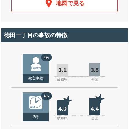
地図で見る
徳田一丁目の事故の特徴
4%
3.1
3.5
死亡事故
岐阜県
全国
4%
4.0
4.4
2時
岐阜県
全国