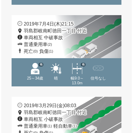
2019年7月4日(木)21:15
羽島郡岐南町徳田一丁目 付近
車両相互 中破事故
普通乗用車
(2)
死亡
負傷
(0)
(1)
他
他
25～34歳
晴
幅9.0～
信号なし
13.0m
2019年3月29日(金)08:03
羽島郡岐南町徳田一丁目 付近
車両相互 小破事故
普通乗用車
軽自動車
(1)
(1)
死亡
負傷