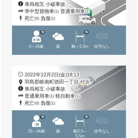
車両相互 小破事故
準中型貨物車
普通乗用車
(1)
(1)
死亡
負傷
(0)
(1)
他
他
0～24歳
曇
幅～5.5m
信号なし
2022年12月2日(金)18:13
羽島郡岐南町徳田一丁目 付近
車両相互 小破事故
普通乗用車
軽自動車
(1)
(1)
死亡
負傷
(0)
(1)
他
他
25～34歳
曇
幅3.5～
信号なし
5.5m