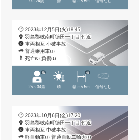
0～24歳
曇
幅～5.5m
信号なし
2023年12月5日(火)18:45
羽島郡岐南町徳田一丁目 付近
車両相互 小破事故
普通乗用車
(1)
死亡
負傷
(0)
(1)
他
他
25～34歳
晴
幅～5.5m
信号なし
2023年10月6日(金)17:20
羽島郡岐南町徳田一丁目 付近
車両相互 中破事故
軽自動車
普通自動二輪大
(1)
(1)