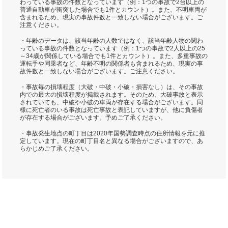
わっている事故の件数となっています（例：1つの事故で2台以上の
普通自動車が衝突した場合でも1件とカウント）。また、不明車両が
含まれるため、現実の事故件数と一致しない場合がございます。ご
注意ください。
・年齢のデータは、該当年齢の人数ではなく、該当年齢人物の関わ
っている事故の件数となっています（例：1つの事故で2人以上の25
～34歳が関係している場合でも1件とカウント）。また、多重事故の
運転手や同乗者など、年齢不明の関係者も含まれるため、現実の事
故件数と一致しない場合がございます。ご注意ください。
・事故毎の損壊程度（大破・中破・小破・損害なし）は、その事故
内での最大の損壊程度が掲載されます。そのため、大破事故と表示
されていても、中破や小破の車両が存在する場合がございます。同
様に死亡者のいる事故は死亡事故と表記していますが、他に負傷者
が存在する場合がございます。予めご了承ください。
・事故発生地点の町丁目は2020年国勢調査時点の住所情報を元に推
定しています。現在の町丁目名と異なる場合がございますので、あ
らかじめご了承ください。