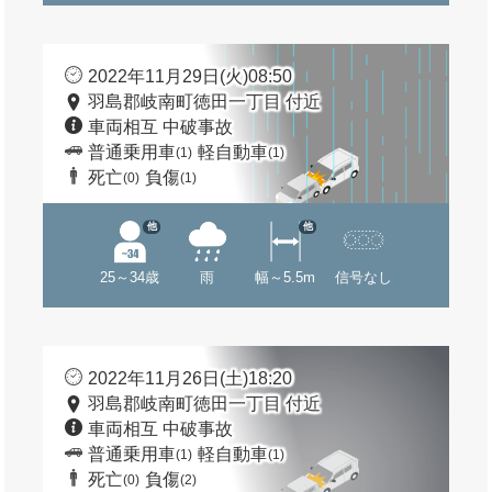
2022年11月29日(火)08:50
羽島郡岐南町徳田一丁目 付近
車両相互 中破事故
普通乗用車
軽自動車
(1)
(1)
死亡
負傷
(0)
(1)
他
他
25～34歳
雨
幅～5.5m
信号なし
2022年11月26日(土)18:20
羽島郡岐南町徳田一丁目 付近
車両相互 中破事故
普通乗用車
軽自動車
(1)
(1)
死亡
負傷
(0)
(2)