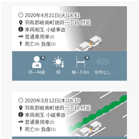
2020年4月21日(火)14:41
羽島郡岐南町徳田一丁目 付近
車両相互 小破事故
普通乗用車
(2)
死亡
負傷
(0)
(2)
他
他
35～44歳
晴
幅～5.5m
信号なし
2020年3月12日(木)16:10
羽島郡岐南町徳田一丁目 付近
車両相互 小破事故
普通乗用車
(2)
死亡
負傷
(0)
(1)