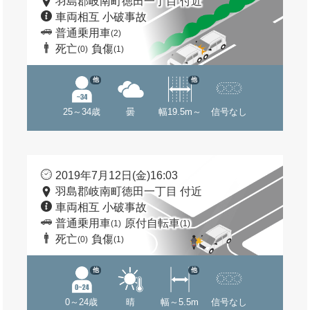
羽島郡岐南町徳田一丁目 付近
車両相互 小破事故
普通乗用車
(2)
死亡
負傷
(0)
(1)
他
他
25～34歳
曇
幅19.5m～
信号なし
2019年7月12日(金)16:03
羽島郡岐南町徳田一丁目 付近
車両相互 小破事故
普通乗用車
原付自転車
(1)
(1)
死亡
負傷
(0)
(1)
他
他
0～24歳
晴
幅～5.5m
信号なし