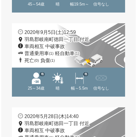
45～54歳
晴
幅19.5m～
信号なし
2020年9月5日(土)12:59
羽島郡岐南町徳田一丁目 付近
車両相互 中破事故
普通乗用車
軽自動車
(1)
(1)
死亡
負傷
(0)
(1)
他
他
25～34歳
晴
幅～5.5m
信号なし
2020年5月28日(木)14:40
羽島郡岐南町徳田一丁目 付近
車両相互 中破事故