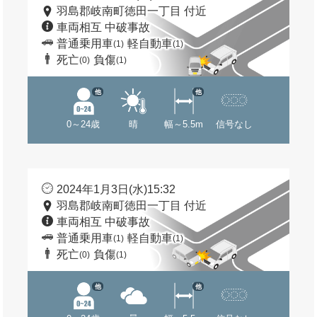
羽島郡岐南町徳田一丁目 付近
車両相互 中破事故
普通乗用車
軽自動車
(1)
(1)
死亡
負傷
(0)
(1)
他
他
0～24歳
晴
幅～5.5m
信号なし
2024年1月3日(水)15:32
羽島郡岐南町徳田一丁目 付近
車両相互 中破事故
普通乗用車
軽自動車
(1)
(1)
死亡
負傷
(0)
(1)
他
他