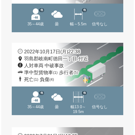
他
他
35～44歳
曇
幅～5.5m
信号なし
2022年10月17日(月)22:38
羽島郡岐南町徳田一丁目 付近
人対車両 中破事故
準中型貨物車
歩行者
(1)
(5)
死亡
負傷
(1)
(4)
他
他
35～44歳
曇
幅13.0～
信号なし
19.5m