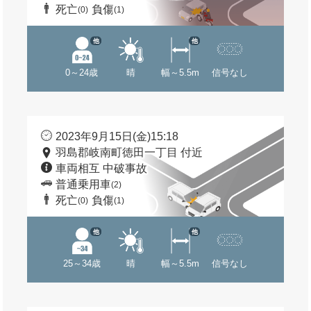
死亡
負傷
(0)
(1)
他
他
0～24歳
晴
幅～5.5m
信号なし
2023年9月15日(金)15:18
羽島郡岐南町徳田一丁目 付近
車両相互 中破事故
普通乗用車
(2)
死亡
負傷
(0)
(1)
他
他
25～34歳
晴
幅～5.5m
信号なし