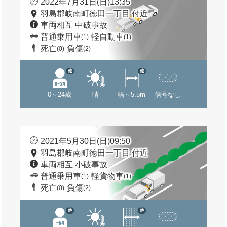
2022年7月31日(日)13:35
羽島郡岐南町徳田一丁目 付近
車両相互 中破事故
普通乗用車
軽自動車
(1)
(1)
死亡
負傷
(0)
(2)
他
他
0～24歳
晴
幅～5.5m
信号なし
2021年5月30日(日)09:50
羽島郡岐南町徳田一丁目 付近
車両相互 小破事故
普通乗用車
軽貨物車
(1)
(1)
死亡
負傷
(0)
(2)
他
他