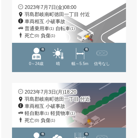
2023年7月7日(金)08:00
羽島郡岐南町徳田一丁目 付近
車両相互 小破事故
普通乗用車
自転車
(1)
(1)
死亡
負傷
(0)
(1)
他
他
0～24歳
晴
幅～5.5m
信号なし
2023年7月3日(月)18:20
羽島郡岐南町徳田一丁目 付近
車両相互 小破事故
軽自動車
軽貨物車
(1)
(1)
死亡
負傷
(0)
(1)
他
他