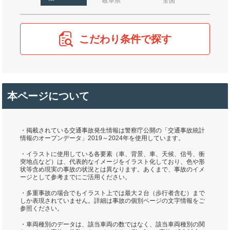
岐阜県
全国
こだわり条件で探す
本ページについて
・掲載されている交通事故発生情報は警察庁公開の「交通事故統計
情報のオープンデータ」2019～2024年を使用しています。
・イラストに使用している各要素（車、背景、車、天候、信号、衝
突地点など）は、代表的なイメージをイラスト化しており、色や形
状等含め現実の事故の状況とは異なります。あくまで、事故のイメ
ージとして参考までにご活用ください。
・多重事故の場合でもイラスト上では最大２台（歩行者含む）まで
しか表現されていません。詳細は事故の個別ページの文字情報をご
参照ください。
・車両種別のデータは、該当車両の数ではなく、該当車両種別の関