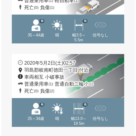
普通乗用車
軽自動車
(1)
(1)
死亡
負傷
(0)
(1)
他
他
35～44歳
晴
幅3.5～
信号なし
5.5m
2020年5月2日(土)02:57
羽島郡岐南町徳田一丁目 付近
車両相互 小破事故
普通乗用車
普通自動二輪小
(1)
(1)
死亡
負傷
(0)
(2)
他
他
25～34歳
晴
幅13.0～
信号なし
19.5m