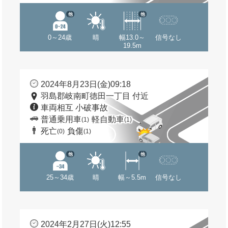
他
他
0～24歳
晴
幅13.0～
信号なし
19.5m
2024年8月23日(金)09:18
羽島郡岐南町徳田一丁目 付近
車両相互 小破事故
普通乗用車
軽自動車
(1)
(1)
死亡
負傷
(0)
(1)
他
他
25～34歳
晴
幅～5.5m
信号なし
2024年2月27日(火)12:55