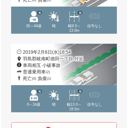
(0)
(1)
他
他
35～44歳
晴
幅9.0～
信号なし
13.0m
2019年2月6日(水)18:54
羽島郡岐南町徳田一丁目 付近
車両相互 小破事故
普通乗用車
(2)
死亡
負傷
(0)
(1)
他
他
0～24歳
晴
幅13.0～
信号なし
19.5m