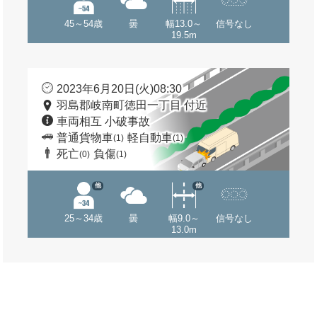
45～54歳
曇
幅13.0～
信号なし
19.5m
2023年6月20日(火)08:30
羽島郡岐南町徳田一丁目 付近
車両相互 小破事故
普通貨物車
軽自動車
(1)
(1)
死亡
負傷
(0)
(1)
他
他
25～34歳
曇
幅9.0～
信号なし
13.0m