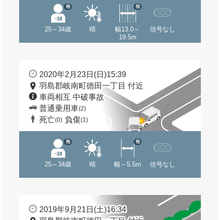
他
他
25～34歳
晴
幅13.0～
信号なし
19.5m
2020年2月23日(日)15:39
羽島郡岐南町徳田一丁目 付近
車両相互 中破事故
普通乗用車
(2)
死亡
負傷
(0)
(1)
他
他
25～34歳
晴
幅～5.5m
信号なし
2019年9月21日(土)16:34