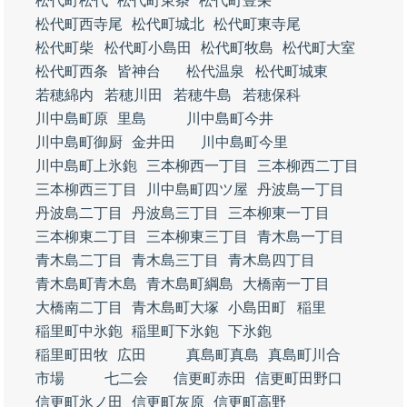
松代町松代
松代町東条
松代町豊栄
松代町西寺尾
松代町城北
松代町東寺尾
松代町柴
松代町小島田
松代町牧島
松代町大室
松代町西条
皆神台
松代温泉
松代町城東
若穂綿内
若穂川田
若穂牛島
若穂保科
川中島町原
里島
川中島町今井
川中島町御厨
金井田
川中島町今里
川中島町上氷鉋
三本柳西一丁目
三本柳西二丁目
三本柳西三丁目
川中島町四ツ屋
丹波島一丁目
丹波島二丁目
丹波島三丁目
三本柳東一丁目
三本柳東二丁目
三本柳東三丁目
青木島一丁目
青木島二丁目
青木島三丁目
青木島四丁目
青木島町青木島
青木島町綱島
大橋南一丁目
大橋南二丁目
青木島町大塚
小島田町
稲里
稲里町中氷鉋
稲里町下氷鉋
下氷鉋
稲里町田牧
広田
真島町真島
真島町川合
市場
七二会
信更町赤田
信更町田野口
信更町氷ノ田
信更町灰原
信更町高野