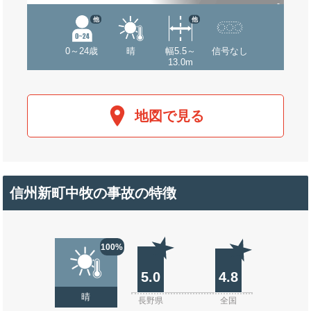
他
他
0～24歳
晴
幅5.5～
信号なし
13.0m
地図で見る
信州新町中牧の事故の特徴
100%
5.0
4.8
晴
長野県
全国