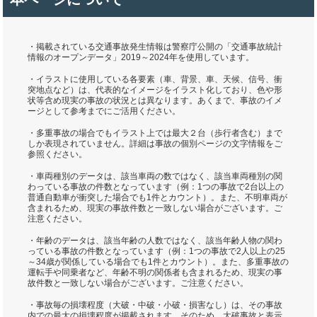
・掲載されている交通事故発生情報は警察庁公開の「交通事故統計
情報のオープンデータ」2019～2024年を使用しています。
・イラストに使用している各要素（車、背景、車、天候、信号、衝
突地点など）は、代表的なイメージをイラスト化しており、色や形
状等含め現実の事故の状況とは異なります。あくまで、事故のイメ
ージとして参考までにご活用ください。
・多重事故の場合でもイラスト上では最大２台（歩行者含む）まで
しか表現されていません。詳細は事故の個別ページの文字情報をご
参照ください。
・車両種別のデータは、該当車両の数ではなく、該当車両種別の関
わっている事故の件数となっています（例：1つの事故で2台以上の
普通自動車が衝突した場合でも1件とカウント）。また、不明車両が
含まれるため、現実の事故件数と一致しない場合がございます。ご
注意ください。
・年齢のデータは、該当年齢の人数ではなく、該当年齢人物の関わ
っている事故の件数となっています（例：1つの事故で2人以上の25
～34歳が関係している場合でも1件とカウント）。また、多重事故の
運転手や同乗者など、年齢不明の関係者も含まれるため、現実の事
故件数と一致しない場合がございます。ご注意ください。
・事故毎の損壊程度（大破・中破・小破・損害なし）は、その事故
内での最大の損壊程度が掲載されます。そのため、大破事故と表示