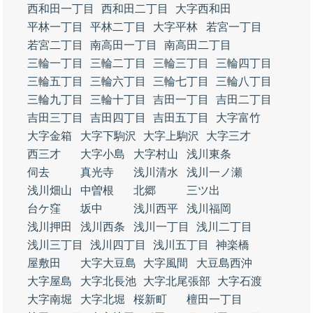
西和田一丁目
西和田二丁目
大字西和田
平林一丁目
平林二丁目
大字平林
若宮一丁目
若宮二丁目
南高田一丁目
南高田二丁目
三輪一丁目
三輪二丁目
三輪三丁目
三輪四丁目
三輪五丁目
三輪六丁目
三輪七丁目
三輪八丁目
三輪九丁目
三輪十丁目
吉田一丁目
吉田二丁目
吉田三丁目
吉田四丁目
吉田五丁目
大字富竹
大字金箱
大字下駒沢
大字上駒沢
大字三才
西三才
大字小島
大字村山
浅川東条
伺去
真光寺
浅川清水
浅川一ノ瀬
浅川畑山
中曽根
北郷
三ツ出
台ケ窪
坂中
浅川西平
浅川福岡
浅川押田
浅川西条
浅川一丁目
浅川二丁目
浅川三丁目
浅川四丁目
浅川五丁目
神楽橋
屋敷田
大字大豆島
大字風間
大豆島西沖
大字屋島
大字北長池
大字北尾張部
大字石渡
大字南堀
大字北堀
桜新町
檀田一丁目