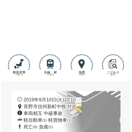
都道府県
沿線・駅
地図
こだわり
で探す
で探す
で探す
条件
2019年9月10日(火)10:10
長野市信州新町中牧 付近
車両相互 中破事故
軽自動車
軽貨物車
(1)
(1)
死亡
負傷
(0)
(1)