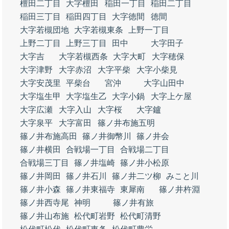
檀田二丁目
大字檀田
稲田一丁目
稲田二丁目
稲田三丁目
稲田四丁目
大字徳間
徳間
大字若槻団地
大字若槻東条
上野一丁目
上野二丁目
上野三丁目
田中
大字田子
大字吉
大字若槻西条
大字大町
大字穂保
大字津野
大字赤沼
大字平柴
大字小柴見
大字安茂里
平柴台
宮沖
大字山田中
大字塩生甲
大字塩生乙
大字小鍋
大字上ケ屋
大字広瀬
大字入山
大字桜
大字鑪
大字泉平
大字富田
篠ノ井布施五明
篠ノ井布施高田
篠ノ井御幣川
篠ノ井会
篠ノ井横田
合戦場一丁目
合戦場二丁目
合戦場三丁目
篠ノ井塩崎
篠ノ井小松原
篠ノ井岡田
篠ノ井石川
篠ノ井二ツ柳
みこと川
篠ノ井小森
篠ノ井東福寺
東犀南
篠ノ井杵淵
篠ノ井西寺尾
神明
篠ノ井有旅
篠ノ井山布施
松代町岩野
松代町清野