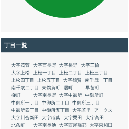
丁目一覧
大字茂菅
大字西長野
大字長野
大字三輪
大字上松
上松一丁目
上松二丁目
上松三丁目
上松四丁目
上松五丁目
大字鶴賀
南千歳一丁目
南千歳二丁目
東鶴賀町
居町
早苗町
柳町
大字南長野
大字中御所
中御所町
中御所一丁目
中御所二丁目
中御所三丁目
中御所四丁目
中御所五丁目
大字若里
アークス
大字川合新田
大字稲葉
大字栗田
大字高田
北条町
大字南長池
大字西尾張部
大字東和田