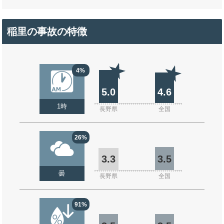
稲里の事故の特徴
4%
5.0
4.6
1時
長野県
全国
26%
3.3
3.5
曇
長野県
全国
91%