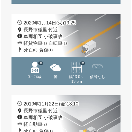
2020年1月14日(火)19:25
長野市稲里 付近
車両相互 小破事故
軽貨物車
自転車
(1)
(1)
死亡
負傷
(0)
(1)
他
他
0～24歳
曇
幅13.0～
信号なし
19.5m
2019年11月22日(金)18:10
長野市稲里 付近
車両相互 小破事故
軽自動車
(2)
死亡
負傷
(0)
(1)