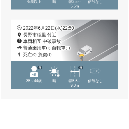
75歳以上
晴
幅3.5～
信号なし
5.5m
2022年6月22日(水)22:50
長野市稲里 付近
車両相互 中破事故
普通乗用車
自転車
(1)
(1)
死亡
負傷
(0)
(1)
他
他
35～44歳
晴
幅5.5～
信号なし
9.0m