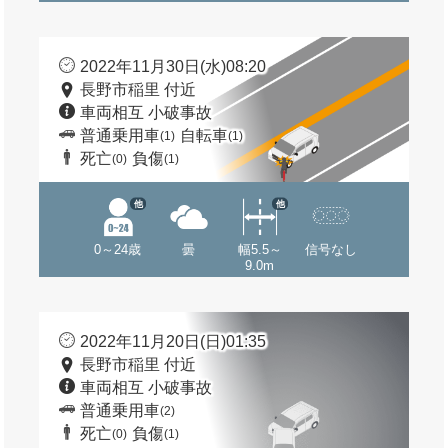
2022年11月30日(水)08:20
長野市稲里 付近
車両相互 小破事故
普通乗用車
自転車
(1)
(1)
死亡
負傷
(0)
(1)
他
他
0～24歳
曇
幅5.5～
信号なし
9.0m
2022年11月20日(日)01:35
長野市稲里 付近
車両相互 小破事故
普通乗用車
(2)
死亡
負傷
(0)
(1)