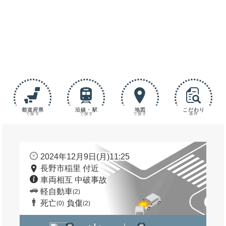
都道府県
沿線・駅
地図
こだわり
で探す
で探す
で探す
条件
2024年12月9日(月)11:25
長野市稲里 付近
車両相互 中破事故
軽自動車
(2)
死亡
負傷
(0)
(2)
他
他