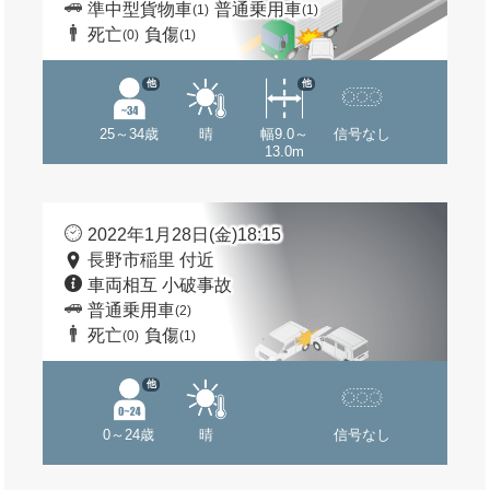
準中型貨物車
普通乗用車
(1)
(1)
死亡
負傷
(0)
(1)
他
他
25～34歳
晴
幅9.0～
信号なし
13.0m
2022年1月28日(金)18:15
長野市稲里 付近
車両相互 小破事故
普通乗用車
(2)
死亡
負傷
(0)
(1)
他
0～24歳
晴
信号なし