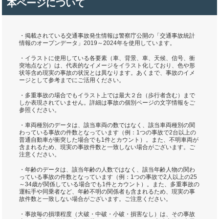
本ページについて
・掲載されている交通事故発生情報は警察庁公開の「交通事故統計
情報のオープンデータ」2019～2024年を使用しています。
・イラストに使用している各要素（車、背景、車、天候、信号、衝
突地点など）は、代表的なイメージをイラスト化しており、色や形
状等含め現実の事故の状況とは異なります。あくまで、事故のイメ
ージとして参考までにご活用ください。
・多重事故の場合でもイラスト上では最大２台（歩行者含む）まで
しか表現されていません。詳細は事故の個別ページの文字情報をご
参照ください。
・車両種別のデータは、該当車両の数ではなく、該当車両種別の関
わっている事故の件数となっています（例：1つの事故で2台以上の
普通自動車が衝突した場合でも1件とカウント）。また、不明車両が
含まれるため、現実の事故件数と一致しない場合がございます。ご
注意ください。
・年齢のデータは、該当年齢の人数ではなく、該当年齢人物の関わ
っている事故の件数となっています（例：1つの事故で2人以上の25
～34歳が関係している場合でも1件とカウント）。また、多重事故の
運転手や同乗者など、年齢不明の関係者も含まれるため、現実の事
故件数と一致しない場合がございます。ご注意ください。
・事故毎の損壊程度（大破・中破・小破・損害なし）は、その事故