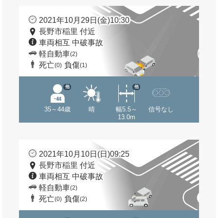
2021年10月29日(金)10:30
長野市稲里 付近
車両相互 中破事故
軽自動車
(2)
死亡
負傷
(0)
(1)
他
他
35～44歳
晴
幅5.5～
信号なし
13.0m
2021年10月10日(日)09:25
長野市稲里 付近
車両相互 中破事故
軽自動車
(2)
死亡
負傷
(0)
(2)