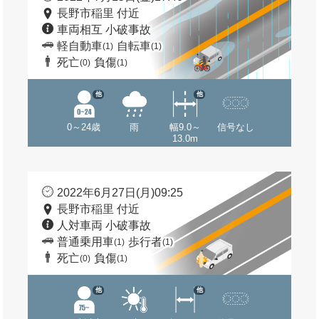
長野市稲里 付近
車両相互 小破事故
軽自動車
自転車
(1)
(1)
死亡
負傷
(0)
(1)
他
他
0～24歳
雨
幅9.0～
信号なし
13.0m
2022年6月27日(月)09:25
長野市稲里 付近
人対車両 小破事故
普通乗用車
歩行者
(1)
(1)
死亡
負傷
(0)
(1)
他
他