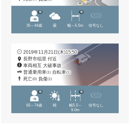
他
他
35～44歳
曇
幅～5.5m
信号なし
2019年11月21日(木)15:50
長野市稲里 付近
車両相互 大破事故
普通乗用車
自転車
(1)
(1)
死亡
負傷
(0)
(1)
他
他
65～74歳
晴
幅5.5～
信号なし
9.0m