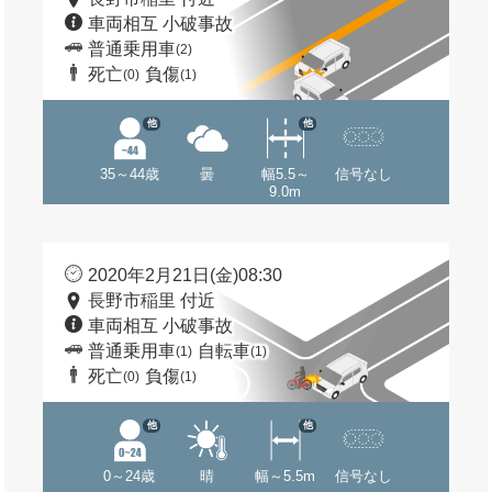
車両相互 小破事故
普通乗用車
(2)
死亡
負傷
(0)
(1)
他
他
35～44歳
曇
幅5.5～
信号なし
9.0m
2020年2月21日(金)08:30
長野市稲里 付近
車両相互 小破事故
普通乗用車
自転車
(1)
(1)
死亡
負傷
(0)
(1)
他
他
0～24歳
晴
幅～5.5m
信号なし