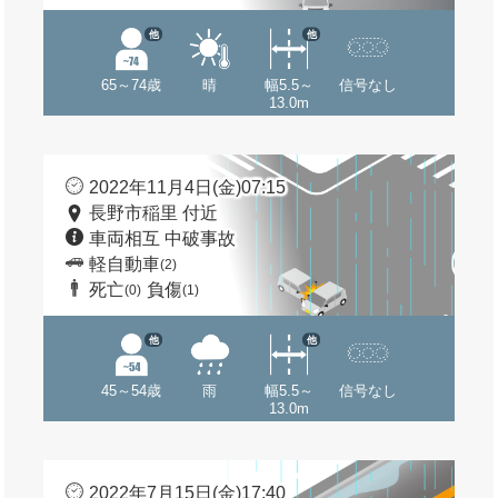
他
他
65～74歳
晴
幅5.5～
信号なし
13.0m
2022年11月4日(金)07:15
長野市稲里 付近
車両相互 中破事故
軽自動車
(2)
死亡
負傷
(0)
(1)
他
他
45～54歳
雨
幅5.5～
信号なし
13.0m
2022年7月15日(金)17:40