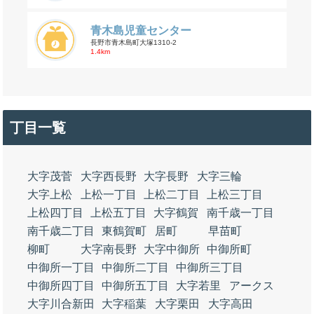
青木島児童センター
長野市青木島町大塚1310-2
1.4km
丁目一覧
大字茂菅
大字西長野
大字長野
大字三輪
大字上松
上松一丁目
上松二丁目
上松三丁目
上松四丁目
上松五丁目
大字鶴賀
南千歳一丁目
南千歳二丁目
東鶴賀町
居町
早苗町
柳町
大字南長野
大字中御所
中御所町
中御所一丁目
中御所二丁目
中御所三丁目
中御所四丁目
中御所五丁目
大字若里
アークス
大字川合新田
大字稲葉
大字栗田
大字高田