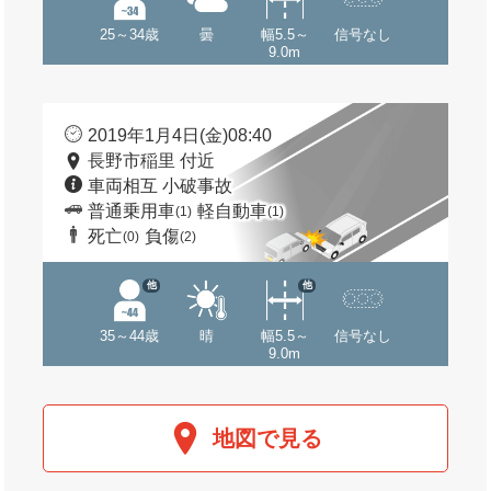
25～34歳
曇
幅5.5～
信号なし
9.0m
2019年1月4日(金)08:40
長野市稲里 付近
車両相互 小破事故
普通乗用車
軽自動車
(1)
(1)
死亡
負傷
(0)
(2)
他
他
35～44歳
晴
幅5.5～
信号なし
9.0m
地図で見る