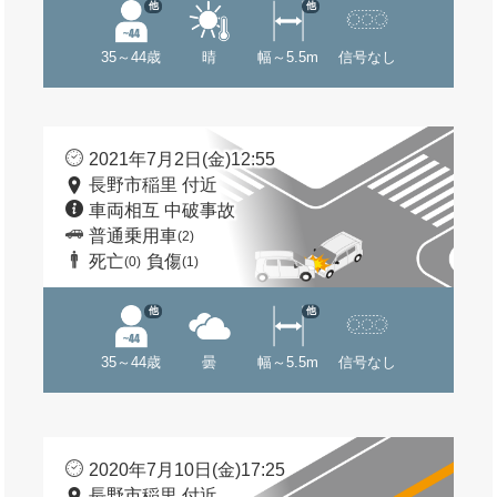
他
他
35～44歳
晴
幅～5.5m
信号なし
2021年7月2日(金)12:55
長野市稲里 付近
車両相互 中破事故
普通乗用車
(2)
死亡
負傷
(0)
(1)
他
他
35～44歳
曇
幅～5.5m
信号なし
2020年7月10日(金)17:25
長野市稲里 付近