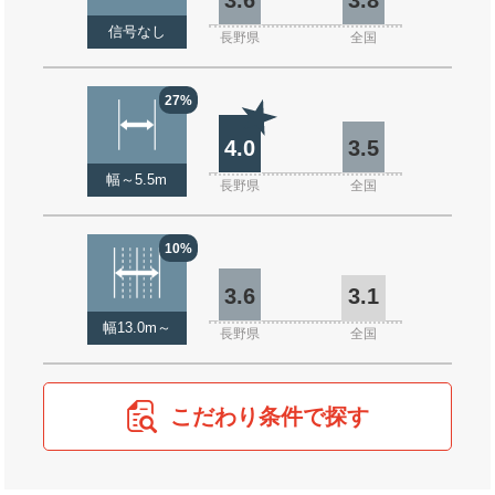
信号なし
長野県
全国
27%
4.0
3.5
幅～5.5m
長野県
全国
10%
3.6
3.1
幅13.0m～
長野県
全国
こだわり条件で探す