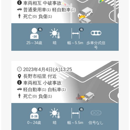
車両相互 中破事故
普通乗用車
軽自動車
(1)
(1)
死亡
負傷
(0)
(1)
他
他
25～34歳
晴
幅～5.5m
歩車分式信
号
2023年4月4日(火)13:25
長野市稲里 付近
車両相互 小破事故
軽自動車
自転車
(1)
(1)
死亡
負傷
(0)
(1)
他
他
0～24歳
晴
幅～5.5m
信号なし