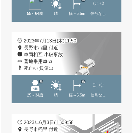
55～64歳
晴
幅～5.5m
信号なし
2023年7月13日(木)11:50
長野市稲里 付近
車両相互 小破事故
普通乗用車
(2)
死亡
負傷
(0)
(1)
他
他
25～34歳
晴
幅～5.5m
信号なし
2023年6月3日(土)09:58
長野市稲里 付近