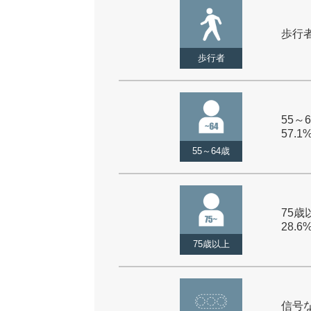
歩行者 
歩行者
55～6
57.1
55～64歳
75歳以
28.6
75歳以上
信号な