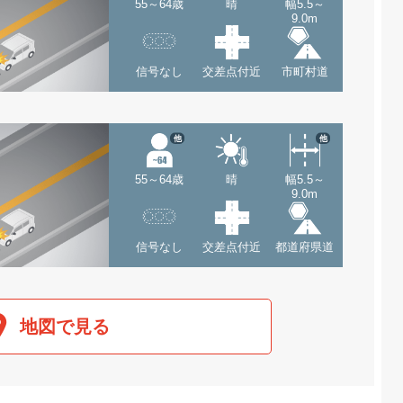
55～64歳
晴
幅5.5～
9.0m
信号なし
交差点付近
市町村道
他
他
55～64歳
晴
幅5.5～
9.0m
信号なし
交差点付近
都道府県道
地図で見る