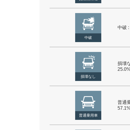
中破 :
中破
損壊な
25.0
損壊なし
普通乗
57.1
普通乗用車