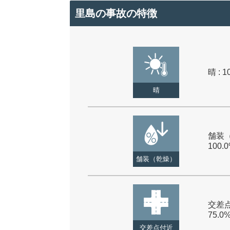
里島の事故の特徴
晴 : 1
晴
舗装（
100.
舗装（乾燥）
交差点
75.0
交差点付近