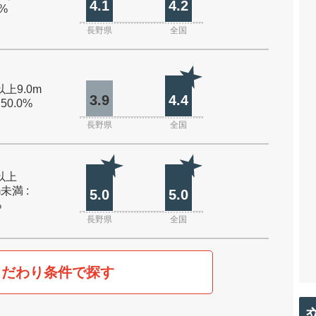
4.1
4.2
0%
長野県
全国
以上9.0m
3.9
4.4
 50.0%
長野県
全国
m以上
m未満 :
5.0
5.0
%
長野県
全国
こだわり条件で探す