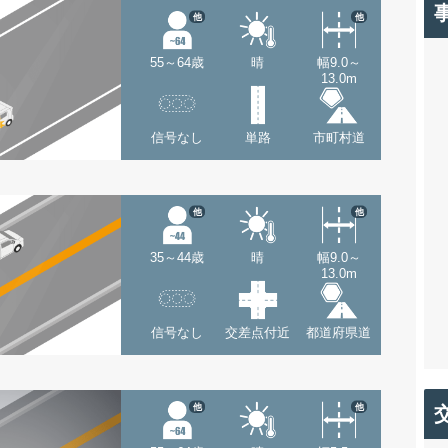
他
他
55～64歳
晴
幅9.0～
13.0m
信号なし
単路
市町村道
他
他
35～44歳
晴
幅9.0～
13.0m
信号なし
交差点付近
都道府県道
他
他