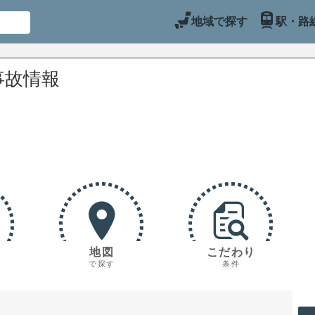
地域で探す
駅・路
事故情報
地図
こだわり
で探す
条件