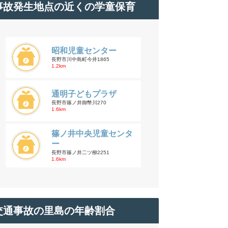
事故発生地点の近くの学童保育
昭和児童センター
長野市川中島町今井1865
1.2km
通明子どもプラザ
長野市篠ノ井御幣川270
1.6km
篠ノ井中央児童センタ
ー
長野市篠ノ井二ツ柳2251
1.6km
交通事故の里島の年齢割合